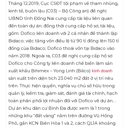
Tháng 12.2019, Cục CSĐT tội phạm về tham nhũng,
kinh tế, buôn lậu (C03) – Bộ Công an) đề nghị
UBND tỉnh Đồng Nai cung cấp tài liệu liên quan
đến toàn dự án; đồng thời cung cấp hồ sơ, tài liệu,
gồm: Dofico liên doanh với 2 cá nhân để thành lập
Bidaco; việc tăng vốn điều lệ từ 90 tỉ đồng lên 150 tỉ
đồng của Bidaco; Dofico thoái vốn tại Bidaco vào
năm 2018. Ngoài ra, C03 đề nghị cung cấp hồ sơ
Dofico cho Công ty liên doanh chế biến lâm sản
xuất khẩu Bihimex – Yong Linh (Bilico)
kinh doanh
sản xuất trên diện tích 23.040 m2 đất ở vị trí nêu
trên. Thực hiện quyền, nghĩa vụ chủ sở hữu trong
quản lý, kiểm tra, giám sát, đánh giá tài chính, hạch
toán phân phối lợi nhuận đối với Dofico về dự án…
Dự án khu dân cư Bình Đa được xem là 1 trong
những khu “đất vàng” nằm trên đường Vũ Hồng
Phô, gần KCN Biên Hòa 1 và 2, cách QL1A khoảng