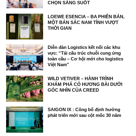
CHỌN SÁNG SUỐT
LOEWE ESENCIA – BA PHIÊN BẢN,
MỘT BẢN SẮC NAM TÍNH VƯỢT
THỜI GIAN
Diễn đàn Logistics kết nối các khu
vực: “Tái cấu trúc chuỗi cung ứng
toàn cầu – Cơ hội mới cho logistics
Việt Nam”
WILD VETIVER – HÀNH TRÌNH
KHÁM PHÁ CỎ HƯƠNG BÀI DƯỚI
GÓC NHÌN CỦA CREED
SAIGON IX : Công bố định hướng
phát triển mới sau cột mốc 30 năm