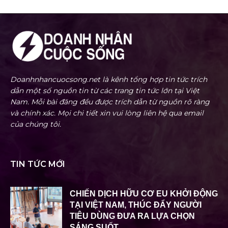
Doanhnhancuocsong.net là kênh tổng hợp tin tức trích
dẫn một số nguồn tin từ các trang tin tức lớn tại Việt
Nam. Mỗi bài đăng đều được trích dẫn từ nguồn rõ ràng
và chính xác. Mọi chi tiết xin vui lòng liên hệ qua email
của chúng tôi.
TIN TỨC MỚI
CHIẾN DỊCH HỮU CƠ EU KHỞI ĐỘNG
TẠI VIỆT NAM, THÚC ĐẨY NGƯỜI
TIÊU DÙNG ĐƯA RA LỰA CHỌN
SÁNG SUỐT