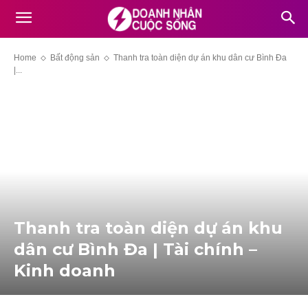
Home
Bất động sản
Thanh tra toàn diện dự án khu dân cư Bình Đa
|...
Thanh tra toàn diện dự án khu
dân cư Bình Đa | Tài chính –
Kinh doanh