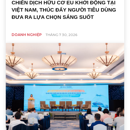
CHIẾN DỊCH HỮU CƠ EU KHỞI ĐỘNG TẠI
VIỆT NAM, THÚC ĐẨY NGƯỜI TIÊU DÙNG
ĐƯA RA LỰA CHỌN SÁNG SUỐT
DOANH NGHIỆP
THÁNG 7 30, 2026