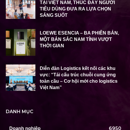
TẠI VIỆT NAM, THÚC ĐẨY NGƯỜI
TIÊU DÙNG ĐƯA RA LỰA CHỌN
SÁNG SUỐT
LOEWE ESENCIA – BA PHIÊN BẢN,
MỘT BẢN SẮC NAM TÍNH VƯỢT
THỜI GIAN
Diễn đàn Logistics kết nối các khu
vực: “Tái cấu trúc chuỗi cung ứng
toàn cầu – Cơ hội mới cho logistics
Việt Nam”
DANH MỤC
6950
Doanh nghiệp