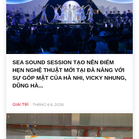
SEA SOUND SESSION TẠO NÊN ĐIỂM
HẸN NGHỆ THUẬT MỚI TẠI ĐÀ NẴNG VỚI
SỰ GÓP MẶT CỦA HÀ NHI, VICKY NHUNG,
DŨNG HÀ...
GIẢI TRÍ
THÁNG 6 6, 2026