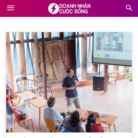
DOANH NGHIỆP
Bất động sản
Chân dung CEO
Công nghệ
Doanh nghiệp
Home
Doanh nghiệp