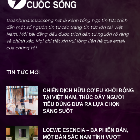
Doanhnhancuocsong.net là kênh tổng hợp tin tức trích
dẫn một số nguồn tin từ các trang tin tức lớn tại Việt
Nam. Mỗi bài đăng đều được trích dẫn từ nguồn rõ ràng
và chính xác. Mọi chi tiết xin vui lòng liên hệ qua email
của chúng tôi.
TIN TỨC MỚI
CHIẾN DỊCH HỮU CƠ EU KHỞI ĐỘNG
TẠI VIỆT NAM, THÚC ĐẨY NGƯỜI
TIÊU DÙNG ĐƯA RA LỰA CHỌN
SÁNG SUỐT
LOEWE ESENCIA – BA PHIÊN BẢN,
MỘT BẢN SẮC NAM TÍNH VƯỢT