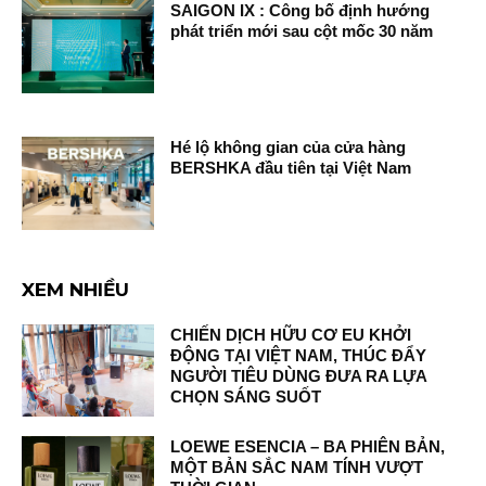
SAIGON IX : Công bố định hướng
phát triển mới sau cột mốc 30 năm
Hé lộ không gian của cửa hàng
BERSHKA đầu tiên tại Việt Nam
XEM NHIỀU
CHIẾN DỊCH HỮU CƠ EU KHỞI
ĐỘNG TẠI VIỆT NAM, THÚC ĐẨY
NGƯỜI TIÊU DÙNG ĐƯA RA LỰA
CHỌN SÁNG SUỐT
LOEWE ESENCIA – BA PHIÊN BẢN,
MỘT BẢN SẮC NAM TÍNH VƯỢT