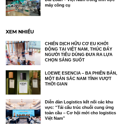
máy công cụ
XEM NHIỀU
CHIẾN DỊCH HỮU CƠ EU KHỞI
ĐỘNG TẠI VIỆT NAM, THÚC ĐẨY
NGƯỜI TIÊU DÙNG ĐƯA RA LỰA
CHỌN SÁNG SUỐT
LOEWE ESENCIA – BA PHIÊN BẢN,
MỘT BẢN SẮC NAM TÍNH VƯỢT
THỜI GIAN
Diễn đàn Logistics kết nối các khu
vực: “Tái cấu trúc chuỗi cung ứng
toàn cầu – Cơ hội mới cho logistics
Việt Nam”