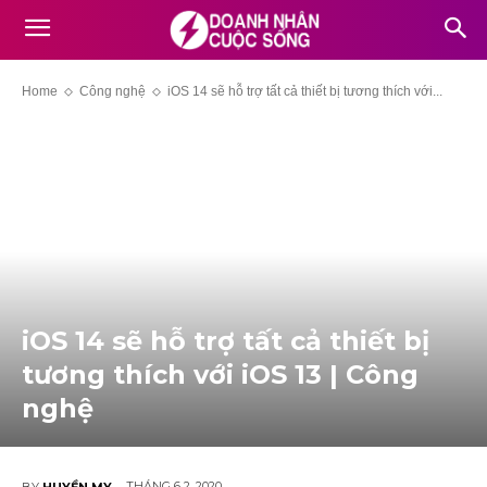
Home
Công nghệ
iOS 14 sẽ hỗ trợ tất cả thiết bị tương thích với...
iOS 14 sẽ hỗ trợ tất cả thiết bị
tương thích với iOS 13 | Công
nghệ
THÁNG 6 2, 2020
BY
HUYỀN MY