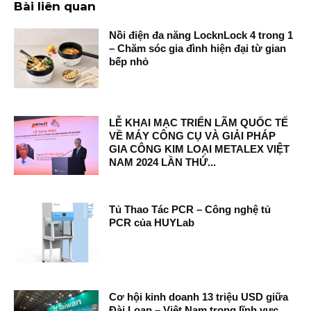
Bài liên quan
Nồi điện đa năng LocknLock 4 trong 1
– Chăm sóc gia đình hiện đại từ gian
bếp nhỏ
LỄ KHAI MẠC TRIỂN LÃM QUỐC TẾ
VỀ MÁY CÔNG CỤ VÀ GIẢI PHÁP
GIA CÔNG KIM LOẠI METALEX VIỆT
NAM 2024 LẦN THỨ...
Tủ Thao Tác PCR – Công nghệ tủ
PCR của HUYLab
Cơ hội kinh doanh 13 triệu USD giữa
Đài Loan – Việt Nam trong lĩnh vực