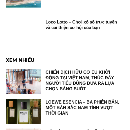
Loco Lotto – Chơi xổ số trực tuyến
và cải thiện cơ hội của bạn
XEM NHIỀU
CHIẾN DỊCH HỮU CƠ EU KHỞI
ĐỘNG TẠI VIỆT NAM, THÚC ĐẨY
NGƯỜI TIÊU DÙNG ĐƯA RA LỰA
CHỌN SÁNG SUỐT
LOEWE ESENCIA – BA PHIÊN BẢN,
MỘT BẢN SẮC NAM TÍNH VƯỢT
THỜI GIAN