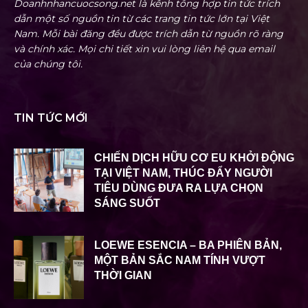
Doanhnhancuocsong.net là kênh tổng hợp tin tức trích
dẫn một số nguồn tin từ các trang tin tức lớn tại Việt
Nam. Mỗi bài đăng đều được trích dẫn từ nguồn rõ ràng
và chính xác. Mọi chi tiết xin vui lòng liên hệ qua email
của chúng tôi.
TIN TỨC MỚI
CHIẾN DỊCH HỮU CƠ EU KHỞI ĐỘNG
TẠI VIỆT NAM, THÚC ĐẨY NGƯỜI
TIÊU DÙNG ĐƯA RA LỰA CHỌN
SÁNG SUỐT
LOEWE ESENCIA – BA PHIÊN BẢN,
MỘT BẢN SẮC NAM TÍNH VƯỢT
THỜI GIAN