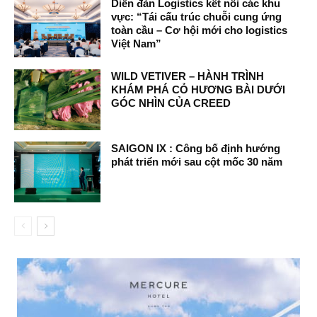
Diễn đàn Logistics kết nối các khu
vực: “Tái cấu trúc chuỗi cung ứng
toàn cầu – Cơ hội mới cho logistics
Việt Nam”
WILD VETIVER – HÀNH TRÌNH
KHÁM PHÁ CỎ HƯƠNG BÀI DƯỚI
GÓC NHÌN CỦA CREED
SAIGON IX : Công bố định hướng
phát triển mới sau cột mốc 30 năm