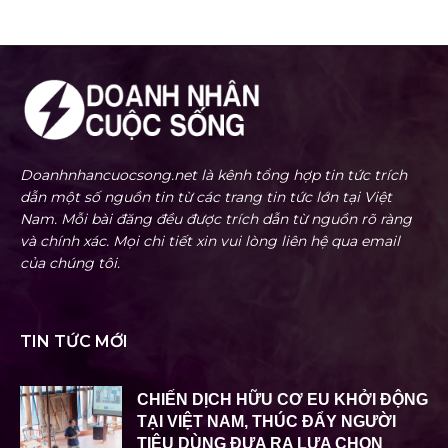
Doanhnhancuocsong.net là kênh tổng hợp tin tức trích
dẫn một số nguồn tin từ các trang tin tức lớn tại Việt
Nam. Mỗi bài đăng đều được trích dẫn từ nguồn rõ ràng
và chính xác. Mọi chi tiết xin vui lòng liên hệ qua email
của chúng tôi.
TIN TỨC MỚI
CHIẾN DỊCH HỮU CƠ EU KHỞI ĐỘNG
TẠI VIỆT NAM, THÚC ĐẨY NGƯỜI
TIÊU DÙNG ĐƯA RA LỰA CHỌN