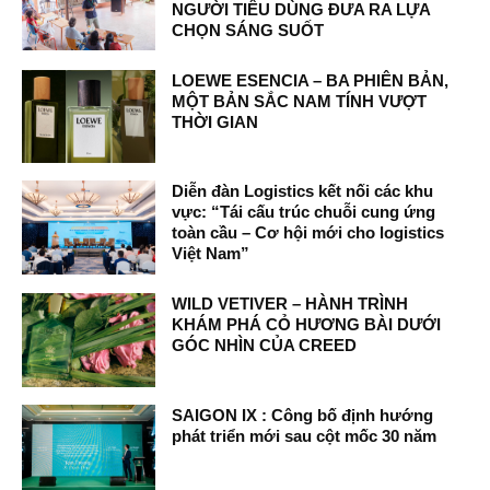
NGƯỜI TIÊU DÙNG ĐƯA RA LỰA
CHỌN SÁNG SUỐT
LOEWE ESENCIA – BA PHIÊN BẢN,
MỘT BẢN SẮC NAM TÍNH VƯỢT
THỜI GIAN
Diễn đàn Logistics kết nối các khu
vực: “Tái cấu trúc chuỗi cung ứng
toàn cầu – Cơ hội mới cho logistics
Việt Nam”
WILD VETIVER – HÀNH TRÌNH
KHÁM PHÁ CỎ HƯƠNG BÀI DƯỚI
GÓC NHÌN CỦA CREED
SAIGON IX : Công bố định hướng
phát triển mới sau cột mốc 30 năm