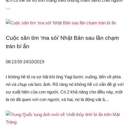
lịch có thể sẽ vô tình mang theo những mầm bệnh chết người
…
Cuộc săn tìm ‘ma sói’ Nhật Bản sau lần chạm
trán bí ẩn
08:13:59 24/10/2019
t không hề tỏ ra sợ hãi khi ông Yagi bước xuống, tiến về phía
nó và chụp vài bức ảnh. Rõ ràng nó không hề có vấn đề gì với
sự xuất hiện của con người. Có 2 khả năng cho điều này, một
là nó đã quen với con người, và hai, nó là động vật ă…