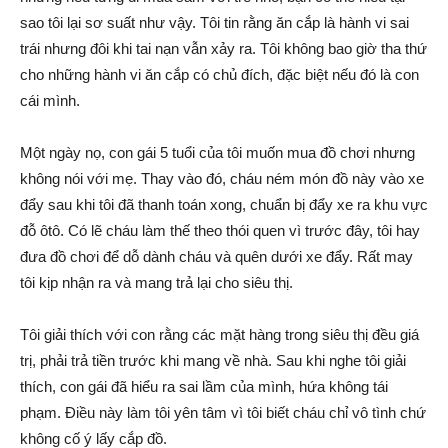
sao tôi lại sơ suất như vậy. Tôi tin rằng ăn cắp là hành vi sai
trái nhưng đôi khi tai nạn vẫn xảy ra. Tôi không bao giờ tha thứ
cho những hành vi ăn cắp có chủ đích, đặc biệt nếu đó là con
cái mình.
Một ngày nọ, con gái 5 tuổi của tôi muốn mua đồ chơi nhưng
không nói với mẹ. Thay vào đó, cháu ném món đồ này vào xe
đẩy sau khi tôi đã thanh toán xong, chuẩn bị đẩy xe ra khu vực
đỗ ôtô. Có lẽ cháu làm thế theo thói quen vì trước đây, tôi hay
đưa đồ chơi để dỗ dành cháu và quên dưới xe đẩy. Rất may
tôi kịp nhận ra và mang trả lại cho siêu thị.
Tôi giải thích với con rằng các mặt hàng trong siêu thị đều giá
trị, phải trả tiền trước khi mang về nhà. Sau khi nghe tôi giải
thích, con gái đã hiểu ra sai lầm của mình, hứa không tái
phạm. Điều này làm tôi yên tâm vì tôi biết cháu chỉ vô tình chứ
không cố ý lấy cắp đồ.