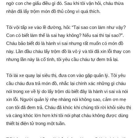
ngờ con che giấu điều gì đó. Sau khi tôi vặn hỏi, cháu thừa
nhận đã lấy trộm món đồ thủ công vì quá thích.
Tôi vội tấp xe vào lề đường, hỏi: “Tại sao con làm như vậy?
Con có biết làm thế là sai hay không? Nếu sai thì tại sao?”.
Cháu bảo biết đó là hành vi sai nhưng rất muốn có món đồ
này. Lần đầu cháu lấy trộm đồ là vô ý và tôi đã xin lỗi thay con
nhưng lần này là cố tình, tôi yêu cầu cháu tự đem trả lại.
Tôi lái xe quay lại siêu thị, đưa con vào gặp quản lý. Tôi yêu
cầu cháu đưa trả món đồ, nhắc lại chính xác những gì cháu
nói trong xe về lý do lấy trộm dù biết đây là hành vi sai và nói
xin lỗi. Người quản lý nhẹ nhàng nói không sao, cảm ơn mẹ
con tôi đã đem trả. Cháu đã khóc khi chúng tôi rời khỏi siêu thị
và càng khóc lớn hơn khi tôi nói phạt cháu không được dùng
thiết bị điện tử trong một tuần.