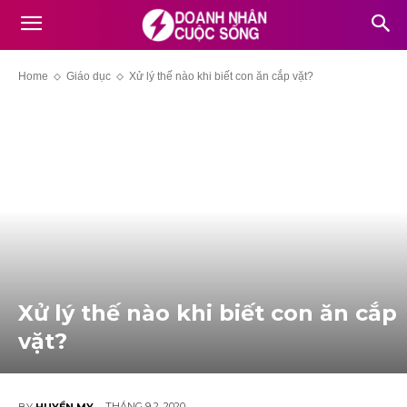
Home
Giáo dục
Xử lý thế nào khi biết con ăn cắp vặt?
Xử lý thế nào khi biết con ăn cắp
vặt?
THÁNG 9 2, 2020
BY
HUYỀN MY