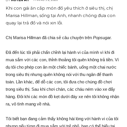
Khi con gái ăn cắp món đồ yêu thích ở siêu thị, chị
Marisa Hillman, sống tại Anh, nhanh chóng đưa con
quay lại trả đồ và nói xin lỗi.
Chị Marisa Hillman đã chia sẻ câu chuyện trên
Popsugar.
Đã đến lúc tôi phải chấn chỉnh lại hành vi của mình vì khi đi
mua sắm với các con, thỉnh thoảng tôi quên không trả tiền. Ví
dụ tôi cho phép con ăn một chiếc bánh, uống một chai nước
trong siêu thị nhưng quên không nói với thu ngân để thanh
toán. Lần khác, để dỗ các con, tôi đưa cho chúng đồ chơi
trong siêu thị. Sau khi chơi chán, các cháu ném vào xe đẩy
hàng. Đôi khi các món đồ kẹt dưới đáy xe nên tôi không nhận
ra, vô tình mang về nhà.
Tôi biết bạn đang cảm thấy không hài lòng với hành vi của tôi
nhưng nếu từng đi mua sắm với trẻ nhỏ, bạn có thể hiểu tại