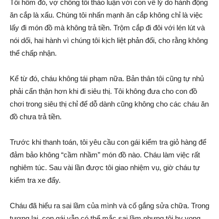
Tối hôm đó, vợ chồng tôi thảo luận với con về lý do hành động
ăn cắp là xấu. Chúng tôi nhấn mạnh ăn cắp không chỉ là việc
lấy đi món đồ mà không trả tiền. Trộm cắp đi đôi với lén lút và
nói dối, hai hành vì chúng tôi kịch liệt phản đối, cho rằng không
thể chấp nhận.
Kể từ đó, cháu không tái phạm nữa. Bản thân tôi cũng tự nhủ
phải cẩn thận hơn khi đi siêu thị. Tôi không đưa cho con đồ
chơi trong siêu thị chỉ để dỗ dành cũng không cho các cháu ăn
đồ chưa trả tiền.
Trước khi thanh toán, tôi yêu cầu con gái kiểm tra giỏ hàng để
đảm bảo không “cầm nhầm” món đồ nào. Cháu làm việc rất
nghiêm túc. Sau vài lần được tôi giao nhiệm vụ, giờ cháu tự
kiểm tra xe đẩy.
Cháu đã hiểu ra sai lầm của mình và cố gắng sửa chữa. Trong
tương lai, con gái vẫn có thể mắc sai lầm nhưng tôi hy vọng