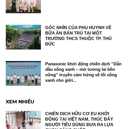
GÓC NHÌN CỦA PHỤ HUYNH VỀ
BỮA ĂN BÁN TRÚ TẠI MỘT
TRƯỜNG THCS THUỘC TP. THỦ
ĐỨC
Panasonic khởi động chiến dịch “Dẫn
đầu sống xanh – mở tương lai bền
vững” truyền cảm hứng về lối sống
xanh cho giới...
XEM NHIỀU
CHIẾN DỊCH HỮU CƠ EU KHỞI
ĐỘNG TẠI VIỆT NAM, THÚC ĐẨY
NGƯỜI TIÊU DÙNG ĐƯA RA LỰA