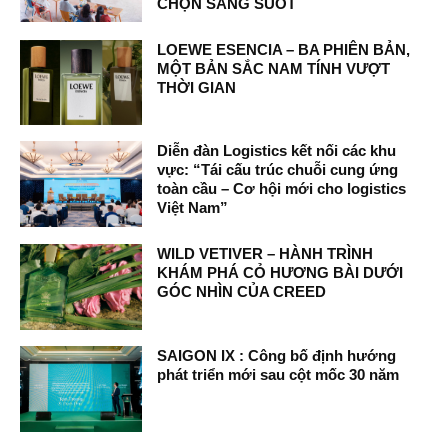
CHỌN SÁNG SUỐT
LOEWE ESENCIA – BA PHIÊN BẢN,
MỘT BẢN SẮC NAM TÍNH VƯỢT
THỜI GIAN
Diễn đàn Logistics kết nối các khu
vực: “Tái cấu trúc chuỗi cung ứng
toàn cầu – Cơ hội mới cho logistics
Việt Nam”
WILD VETIVER – HÀNH TRÌNH
KHÁM PHÁ CỎ HƯƠNG BÀI DƯỚI
GÓC NHÌN CỦA CREED
SAIGON IX : Công bố định hướng
phát triển mới sau cột mốc 30 năm