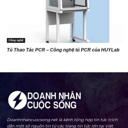
Công nghệ
Tủ Thao Tác PCR – Công nghệ tủ PCR của HUYLab
Doanhnhancuocsong.net là kênh tổng hợp tin tức trích
dẫn một số nguồn tin từ các trang tin tức lớn tại Việt