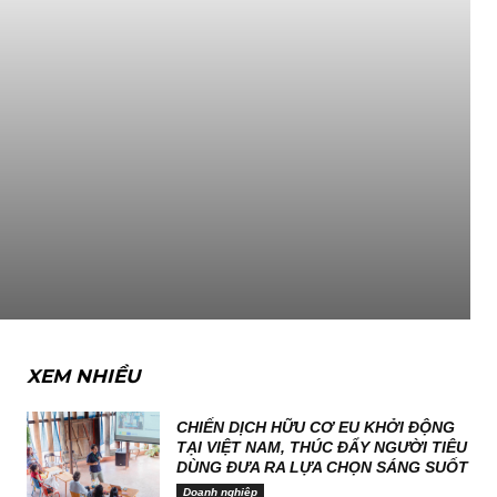
XEM NHIỀU
CHIẾN DỊCH HỮU CƠ EU KHỞI ĐỘNG
TẠI VIỆT NAM, THÚC ĐẨY NGƯỜI TIÊU
DÙNG ĐƯA RA LỰA CHỌN SÁNG SUỐT
Doanh nghiệp