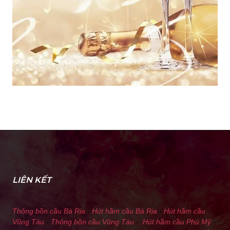
LIÊN KẾT
Thông bồn cầu Bà Rịa
-
Hút hầm cầu Bà Rịa
-
Hút hầm cầu
Vũng Tàu
-
Thông bồn cầu Vũng Tàu
-
Hút hầm cầu Phú Mỹ
-