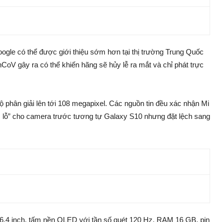
ogle có thể được giới thiệu sớm hơn tại thị trường Trung Quốc
nCoV gây ra có thể khiến hãng sẽ hủy lễ ra mắt và chỉ phát trực
phân giải lên tới 108 megapixel. Các nguồn tin đều xác nhận Mi
 lỗ” cho camera trước tương tự Galaxy S10 nhưng đặt lệch sang
6,4 inch, tấm nền OLED với tần số quét 120 Hz, RAM 16 GB, pin