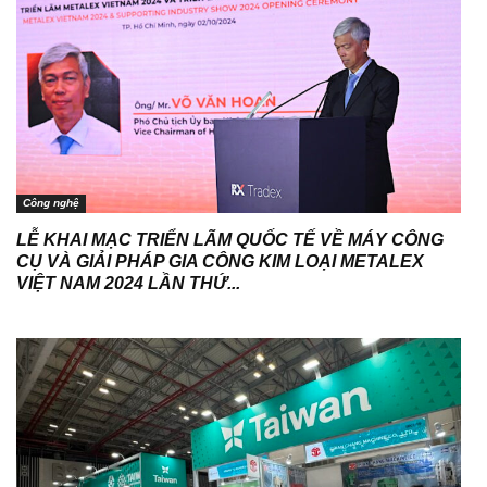
Công nghệ
LỄ KHAI MẠC TRIỂN LÃM QUỐC TẾ VỀ MÁY CÔNG
CỤ VÀ GIẢI PHÁP GIA CÔNG KIM LOẠI METALEX
VIỆT NAM 2024 LẦN THỨ...