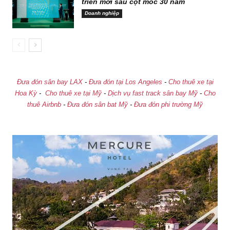
triển mới sau cột mốc 30 năm
Doanh nghiệp
Đưa đón sân bay LAX
-
Đưa đón tại Los Angeles
-
Cho thuê xe tại
Hoa Kỳ
-
Cho thuê xe tại Mỹ
-
Dịch vụ fast track sân bay Mỹ
-
Cho
thuê Airbnb
-
Đưa đón sân bat Mỹ
-
Đưa đón phi trường Mỹ