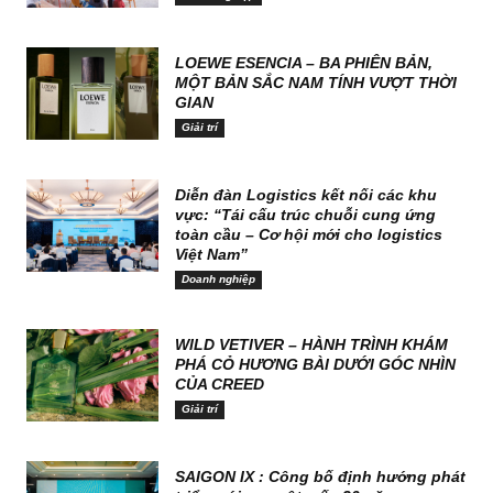
LOEWE ESENCIA – BA PHIÊN BẢN,
MỘT BẢN SẮC NAM TÍNH VƯỢT THỜI
GIAN
Giải trí
Diễn đàn Logistics kết nối các khu
vực: “Tái cấu trúc chuỗi cung ứng
toàn cầu – Cơ hội mới cho logistics
Việt Nam”
Doanh nghiệp
WILD VETIVER – HÀNH TRÌNH KHÁM
PHÁ CỎ HƯƠNG BÀI DƯỚI GÓC NHÌN
CỦA CREED
Giải trí
SAIGON IX : Công bố định hướng phát