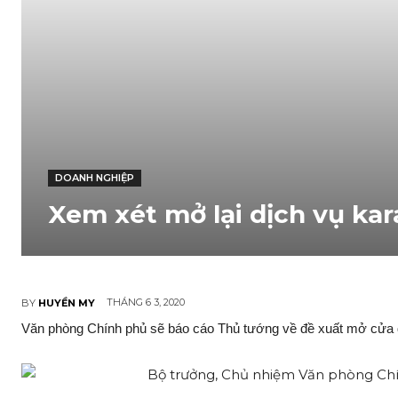
DOANH NGHIỆP
Xem xét mở lại dịch vụ ka
THÁNG 6 3, 2020
BY
HUYỀN MY
Văn phòng Chính phủ sẽ báo cáo Thủ tướng về đ‌ề xuất mở cửa d