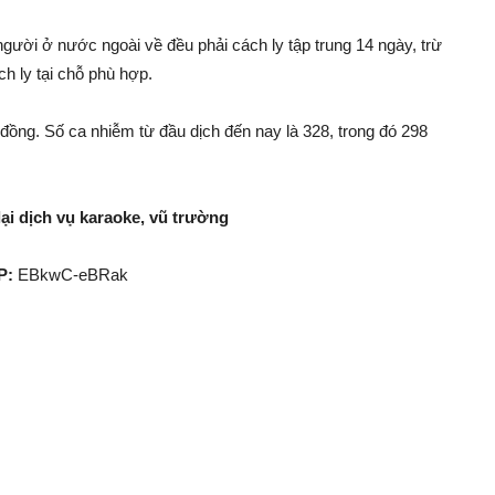
 người ở nước ngoài về đều phải cách ly tập trung 14 ngày, trừ
h ly tại chỗ phù hợp.
ồng. Số ca nhi‌ễm từ đầu dịc‌h đến nay là 328, trong đó 298
i dịc‌h vụ karaoke, vũ trường
P:
EBkwC-eBRak