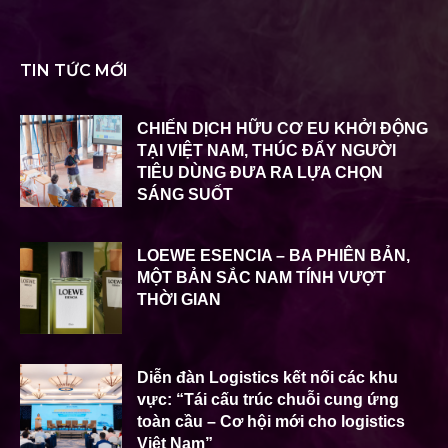
TIN TỨC MỚI
CHIẾN DỊCH HỮU CƠ EU KHỞI ĐỘNG
TẠI VIỆT NAM, THÚC ĐẨY NGƯỜI
TIÊU DÙNG ĐƯA RA LỰA CHỌN
SÁNG SUỐT
LOEWE ESENCIA – BA PHIÊN BẢN,
MỘT BẢN SẮC NAM TÍNH VƯỢT
THỜI GIAN
Diễn đàn Logistics kết nối các khu
vực: “Tái cấu trúc chuỗi cung ứng
toàn cầu – Cơ hội mới cho logistics
Việt Nam”