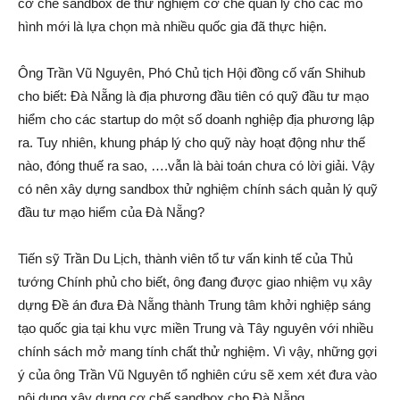
cơ chế sandbox để thử nghiệm cơ chế quản lý cho các mô
hình mới là lựa chọn mà nhiều quốc gia đã thực hiện.
Ông Trần Vũ Nguyên, Phó Chủ tịch Hội đồng cố vấn Shihub
cho biết: Đà Nẵng là địa phương đầu tiên có quỹ đầu tư mạo
hiểm cho các startup do một số doanh nghiệp địa phương lập
ra. Tuy nhiên, khung pháp lý cho quỹ này hoạt động như thế
nào, đóng thuế ra sao, ….vẫn là bài toán chưa có lời giải. Vậy
có nên xây dựng sandbox thử nghiệm chính sách quản lý quỹ
đầu tư mạo hiểm của Đà Nẵng?
Tiến sỹ Trần Du Lịch, thành viên tổ tư vấn kinh tế của Thủ
tướng Chính phủ cho biết, ông đang được giao nhiệm vụ xây
dựng Đề án đưa Đà Nẵng thành Trung tâm khởi nghiệp sáng
tạo quốc gia tại khu vực miền Trung và Tây nguyên với nhiều
chính sách mở mang tính chất thử nghiệm. Vì vậy, những gợi
ý của ông Trần Vũ Nguyên tổ nghiên cứu sẽ xem xét đưa vào
nội dung xây dựng cơ chế sandbox cho Đà Nẵng.