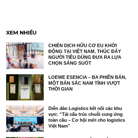
XEM NHIỀU
CHIẾN DỊCH HỮU CƠ EU KHỞI
ĐỘNG TẠI VIỆT NAM, THÚC ĐẨY
NGƯỜI TIÊU DÙNG ĐƯA RA LỰA
CHỌN SÁNG SUỐT
LOEWE ESENCIA – BA PHIÊN BẢN,
MỘT BẢN SẮC NAM TÍNH VƯỢT
THỜI GIAN
Diễn đàn Logistics kết nối các khu
vực: “Tái cấu trúc chuỗi cung ứng
toàn cầu – Cơ hội mới cho logistics
Việt Nam”