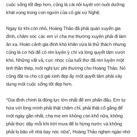
cuộc sống tốt đẹp hơn, cũng là cái nôi tuyệt vời nuôi dưỡng
khát vọng trong con người của cô gái xứ Nghệ.
Ngay từ khi còn nhỏ, Hoàng Thảo đã phải quán xuyến gia
đình, chăm sóc các em vì cha mẹ thường xuyên phải đi làm
ăn xa. Hoàn cảnh gia đình khó khăn vừa là thử thách nhưng
cũng là cơ hội để cô rèn luyện ý chí và lòng quyết tâm vượt
khó. Những vất vả, cực nhọc của tuổi thơ đã rèn luyện một
tinh thần thép, một nghị lực phi thường cho Hoàng Thảo. Nó
cũng đặt ra cho cô gái xinh đẹp ấy một quyết tâm phải xây
dựng một cuộc sống tốt đẹp hơn.
“Gia đình chính là động lực lớn nhất để em phấn đấu. Em tự
hứa với lòng mình phải thật chăm chỉ, phải thật cố gắng để
một ngày gần nhất, cha mẹ em không còn khổ nữa, không
phải thức dậy mỗi khi trời mưa để lo hứng nước và không
phải lo bão về nhà bay nóc nữa”, Hoàng Thảo nghẹn ngào nhớ