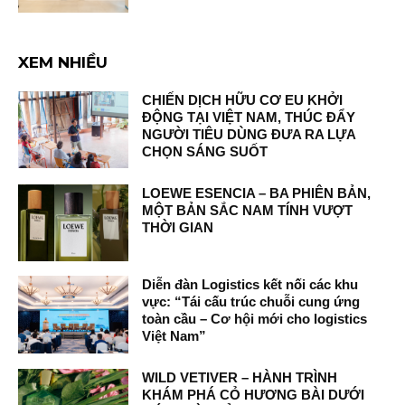
XEM NHIỀU
CHIẾN DỊCH HỮU CƠ EU KHỞI
ĐỘNG TẠI VIỆT NAM, THÚC ĐẨY
NGƯỜI TIÊU DÙNG ĐƯA RA LỰA
CHỌN SÁNG SUỐT
LOEWE ESENCIA – BA PHIÊN BẢN,
MỘT BẢN SẮC NAM TÍNH VƯỢT
THỜI GIAN
Diễn đàn Logistics kết nối các khu
vực: “Tái cấu trúc chuỗi cung ứng
toàn cầu – Cơ hội mới cho logistics
Việt Nam”
WILD VETIVER – HÀNH TRÌNH
KHÁM PHÁ CỎ HƯƠNG BÀI DƯỚI