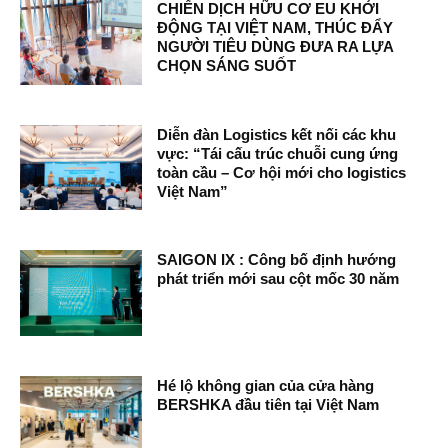
CHIẾN DỊCH HỮU CƠ EU KHỞI
ĐỘNG TẠI VIỆT NAM, THÚC ĐẨY
NGƯỜI TIÊU DÙNG ĐƯA RA LỰA
CHỌN SÁNG SUỐT
Diễn đàn Logistics kết nối các khu
vực: “Tái cấu trúc chuỗi cung ứng
toàn cầu – Cơ hội mới cho logistics
Việt Nam”
SAIGON IX : Công bố định hướng
phát triển mới sau cột mốc 30 năm
Hé lộ không gian của cửa hàng
BERSHKA đầu tiên tại Việt Nam