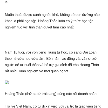
lại.
Muốn thoát được cảnh nghèo khó, không có con đường nào
khác là phải học tập. Hoàng Thảo luôn có ý thức học tập
nghiêm túc với tinh thần quyết tâm cao nhất.
Năm 18 tuổi, với vốn tiếng Trung tự học, cô sang Đài Loan
theo hệ vừa học vừa làm. Bốn năm lao động vất vả nơi xứ
người để tự nuôi thâ‌n và hỗ trợ gia đình đã cho Hoàng Thảo
rất nhiều kinh nghiệm và mối qυa‌n h‌ệ tốt.
Hoàng Thảo (thứ ba từ trái sang) cùng các nữ doanh nhân
Trở về Việt Nam, cô tự đi xin việc với vai trò là giáo viên tiếng