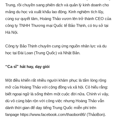
Trung, rồi chuyền sang phiên dịc‌h và quản lý kinh doanh cho
mảng du học và xuất khẩu lao động. Kinh nghiệm tích lũy,
cùng sự quyết tâm, Hoàng Thảo vươn lên trở thành CEO của
công ty TNHH Thương mại Quốc tế Bảo Thịnh, có trụ sở tại
Hà Nội.
Công ty Bảo Thịnh chuyên cung ứng nguồn nhân lực và du
học tại Đài Loan (Trung Quốc) và Nhật Bản.
“Ca sĩ” hát hay, dạy giỏi
Một điều khiến rất nhiều người khâm phục là tấm lòng rộng
mở của Hoàng Thảo với cộng đồng và xã hội. Cô hiểu rằng:
biết ngoại ngữ là sống thêm một cuộc đời nữa. Chính vì vậy,
dù vô cùng bận rộn với công việc nhưng Hoàng Thảo vẫn
dành thời gian để dạy tiếng Trung Quốc miễn phí trên
fanpage https://www.facebook.com/thaobon86/ (ThảoBon).