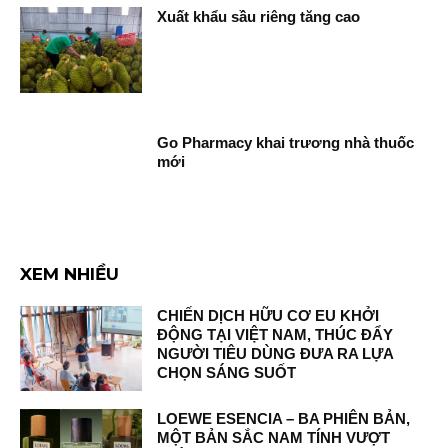
Xuất khẩu sầu riêng tăng cao
Go Pharmacy khai trương nhà thuốc
mới
XEM NHIỀU
CHIẾN DỊCH HỮU CƠ EU KHỞI
ĐỘNG TẠI VIỆT NAM, THÚC ĐẨY
NGƯỜI TIÊU DÙNG ĐƯA RA LỰA
CHỌN SÁNG SUỐT
LOEWE ESENCIA – BA PHIÊN BẢN,
MỘT BẢN SẮC NAM TÍNH VƯỢT