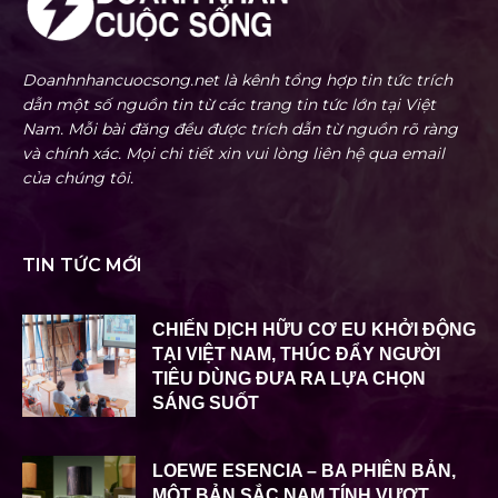
Doanhnhancuocsong.net là kênh tổng hợp tin tức trích
dẫn một số nguồn tin từ các trang tin tức lớn tại Việt
Nam. Mỗi bài đăng đều được trích dẫn từ nguồn rõ ràng
và chính xác. Mọi chi tiết xin vui lòng liên hệ qua email
của chúng tôi.
TIN TỨC MỚI
CHIẾN DỊCH HỮU CƠ EU KHỞI ĐỘNG
TẠI VIỆT NAM, THÚC ĐẨY NGƯỜI
TIÊU DÙNG ĐƯA RA LỰA CHỌN
SÁNG SUỐT
LOEWE ESENCIA – BA PHIÊN BẢN,
MỘT BẢN SẮC NAM TÍNH VƯỢT