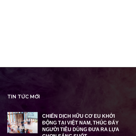
TIN TỨC MỚI
CHIẾN DỊCH HỮU CƠ EU KHỞI
ĐỘNG TẠI VIỆT NAM, THÚC ĐẨY
NGƯỜI TIÊU DÙNG ĐƯA RA LỰA