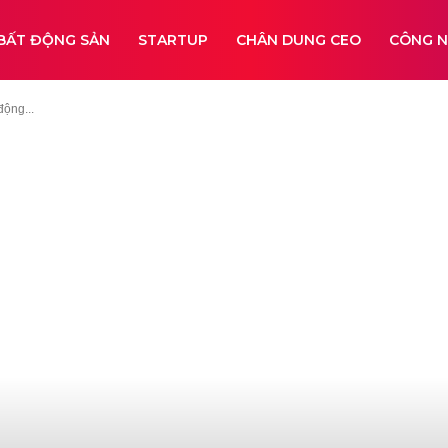
BẤT ĐỘNG SẢN
STARTUP
CHÂN DUNG CEO
CÔNG 
động...