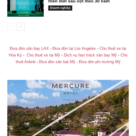
triển mới sau cột mốc 30 năm
Doanh nghiệp
Đưa đón sân bay LAX
-
Đưa đón tại Los Angeles
-
Cho thuê xe tại
Hoa Kỳ
-
Cho thuê xe tại Mỹ
-
Dịch vụ fast track sân bay Mỹ
-
Cho
thuê Airbnb
-
Đưa đón sân bat Mỹ
-
Đưa đón phi trường Mỹ