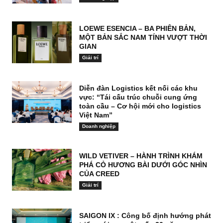
LOEWE ESENCIA – BA PHIÊN BẢN,
MỘT BẢN SẮC NAM TÍNH VƯỢT THỜI
GIAN
Giải trí
Diễn đàn Logistics kết nối các khu
vực: “Tái cấu trúc chuỗi cung ứng
toàn cầu – Cơ hội mới cho logistics
Việt Nam”
Doanh nghiệp
WILD VETIVER – HÀNH TRÌNH KHÁM
PHÁ CỎ HƯƠNG BÀI DƯỚI GÓC NHÌN
CỦA CREED
Giải trí
SAIGON IX : Công bố định hướng phát