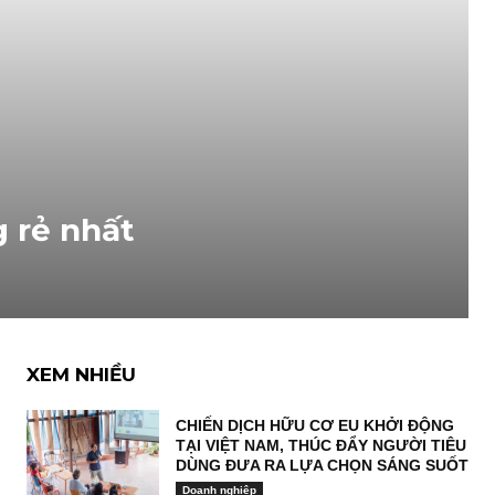
 rẻ nhất
XEM NHIỀU
CHIẾN DỊCH HỮU CƠ EU KHỞI ĐỘNG
TẠI VIỆT NAM, THÚC ĐẨY NGƯỜI TIÊU
DÙNG ĐƯA RA LỰA CHỌN SÁNG SUỐT
Doanh nghiệp