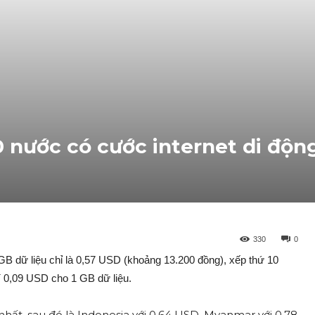
 nước có cước internet di động
330
0
 GB dữ liệu chỉ là 0,57 USD (khoảng 13.200 đồng), xếp thứ 10
í 0,09 USD cho 1 GB dữ liệu.
hất, sau đó là Indonesia với 0,64 USD, Myanmar với 0,78