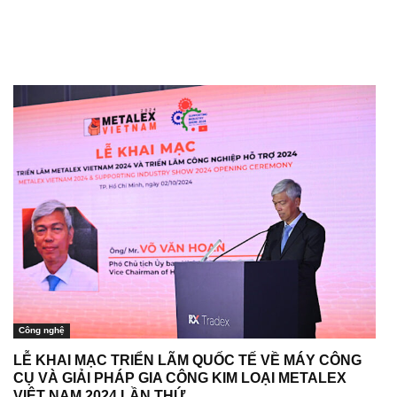
Công nghệ
LỄ KHAI MẠC TRIỂN LÃM QUỐC TẾ VỀ MÁY CÔNG
CỤ VÀ GIẢI PHÁP GIA CÔNG KIM LOẠI METALEX
VIỆT NAM 2024 LẦN THỨ...