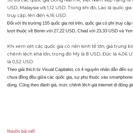
USD, Malaysia với 1,12 USD. Trong khi đó, Lào là quốc g
truy cập, lên đến 4,16 USD.
Đối với thị trường 155 quốc gia nói trên, quốc gia có phí truy cậ
lượt thuộc về Benin với 27,22 USD, Chad với 23,33 USD và Ye
Khi xem xét các quốc gia có nền kinh tế lớn, giá trung 
chênh lệch khá lớn, trong đó Mỹ là 8 USD, Đức là 4,06 
là 0,52 USD.
Theo giải thích từ Visual Capitalist, có 4 nguyên nhân dẫn đến s
chưa đồng đều giữa các quốc gia, sự phụ thuộc vào smartphone, m
dùng. Cũng theo đánh giá, mức chênh lệch giá internet di động g
Nguồn bài viết