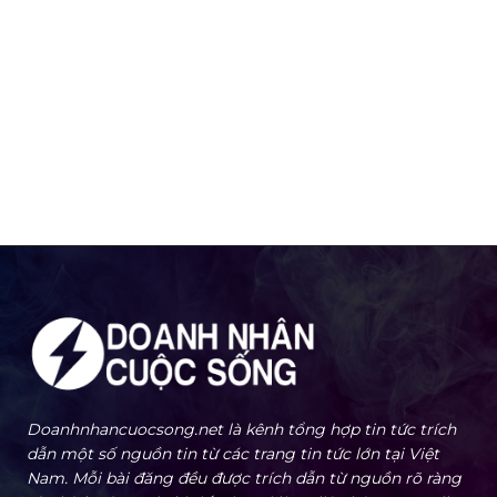
Doanhnhancuocsong.net là kênh tổng hợp tin tức trích
dẫn một số nguồn tin từ các trang tin tức lớn tại Việt
Nam. Mỗi bài đăng đều được trích dẫn từ nguồn rõ ràng