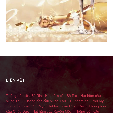
LIÊN KẾT
Thông bồn cầu Bà Rịa
-
Hút hầm cầu Bà Rịa
-
Hút hầm cầu
Vũng Tàu
-
Thông bồn cầu Vũng Tàu
-
Hút hầm cầu Phú Mỹ
-
Thông bồn cầu Phú Mỹ
-
Hút hầm cầu Châu Đức
-
Thông bồn
cầu Châu Đức
-
Hút hầm cầu Xuyên Mộc
-
Thông bồn cầu