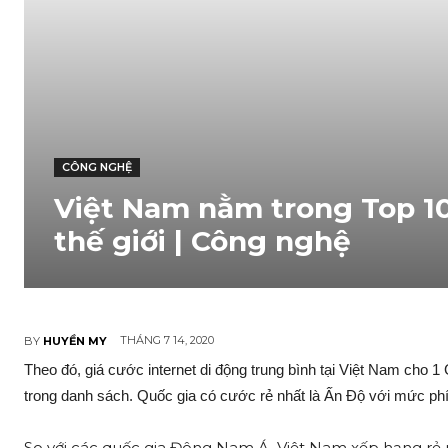
CÔNG NGHỆ
Việt Nam nằm trong Top 10
thế giới | Công nghệ
THÁNG 7 14, 2020
BY
HUYỀN MY
Theo đó, giá cước internet di động trung bình tại Việt Nam cho 1
trong danh sách. Quốc gia có cước rẻ nhất là Ấn Độ với mức ph
So với các quốc gia Đông Nam Á, Việt Nam xếp hạng rẻ n