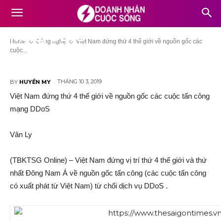
Việt Nam đứng thứ 4 thế giới về
nguồn gốc các cuộc tấn công
mạng DDoS
Home
Công nghệ
Việt Nam đứng thứ 4 thế giới về nguồn gốc các
cuộc...
THÁNG 10 3, 2019
BY
HUYỀN MY
Việt Nam đứng thứ 4 thế giới về nguồn gốc các cuộc tấn công
mạng DDoS
Vân Ly
(TBKTSG Online) – Việt Nam đứng vị trí thứ 4 thế giới và thứ
nhất Đông Nam Á về nguồn gốc tấn công (các cuộc tấn công
có xuất phát từ Việt Nam) từ chối dịch vụ DDoS .