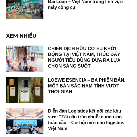
Đài Loan – Việt Nam trong lĩnh vực
máy công cụ
XEM NHIỀU
CHIẾN DỊCH HỮU CƠ EU KHỞI
ĐỘNG TẠI VIỆT NAM, THÚC ĐẨY
NGƯỜI TIÊU DÙNG ĐƯA RA LỰA
CHỌN SÁNG SUỐT
LOEWE ESENCIA – BA PHIÊN BẢN,
MỘT BẢN SẮC NAM TÍNH VƯỢT
THỜI GIAN
Diễn đàn Logistics kết nối các khu
vực: “Tái cấu trúc chuỗi cung ứng
toàn cầu – Cơ hội mới cho logistics
Việt Nam”