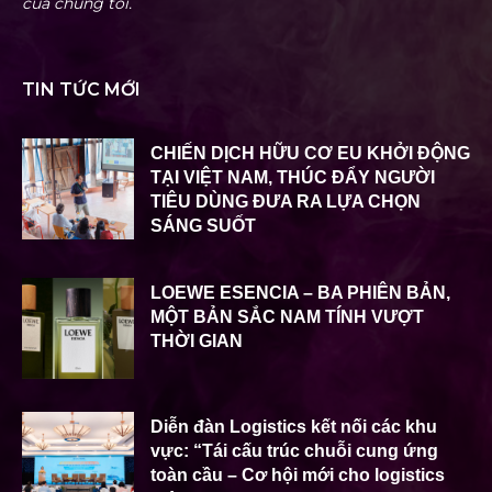
của chúng tôi.
TIN TỨC MỚI
CHIẾN DỊCH HỮU CƠ EU KHỞI ĐỘNG
TẠI VIỆT NAM, THÚC ĐẨY NGƯỜI
TIÊU DÙNG ĐƯA RA LỰA CHỌN
SÁNG SUỐT
LOEWE ESENCIA – BA PHIÊN BẢN,
MỘT BẢN SẮC NAM TÍNH VƯỢT
THỜI GIAN
Diễn đàn Logistics kết nối các khu
vực: “Tái cấu trúc chuỗi cung ứng
toàn cầu – Cơ hội mới cho logistics