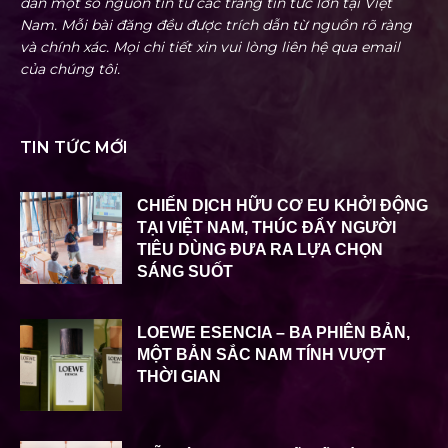
dẫn một số nguồn tin từ các trang tin tức lớn tại Việt
Nam. Mỗi bài đăng đều được trích dẫn từ nguồn rõ ràng
và chính xác. Mọi chi tiết xin vui lòng liên hệ qua email
của chúng tôi.
TIN TỨC MỚI
CHIẾN DỊCH HỮU CƠ EU KHỞI ĐỘNG
TẠI VIỆT NAM, THÚC ĐẨY NGƯỜI
TIÊU DÙNG ĐƯA RA LỰA CHỌN
SÁNG SUỐT
LOEWE ESENCIA – BA PHIÊN BẢN,
MỘT BẢN SẮC NAM TÍNH VƯỢT
THỜI GIAN