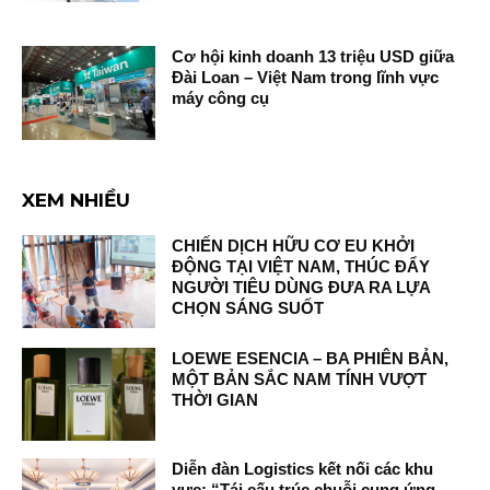
Cơ hội kinh doanh 13 triệu USD giữa
Đài Loan – Việt Nam trong lĩnh vực
máy công cụ
XEM NHIỀU
CHIẾN DỊCH HỮU CƠ EU KHỞI
ĐỘNG TẠI VIỆT NAM, THÚC ĐẨY
NGƯỜI TIÊU DÙNG ĐƯA RA LỰA
CHỌN SÁNG SUỐT
LOEWE ESENCIA – BA PHIÊN BẢN,
MỘT BẢN SẮC NAM TÍNH VƯỢT
THỜI GIAN
Diễn đàn Logistics kết nối các khu
vực: “Tái cấu trúc chuỗi cung ứng