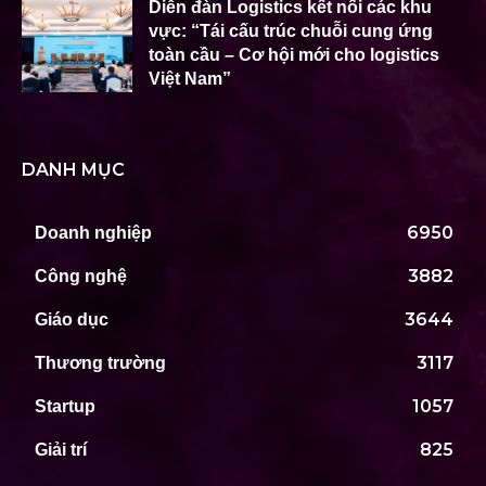
Diễn đàn Logistics kết nối các khu
vực: “Tái cấu trúc chuỗi cung ứng
toàn cầu – Cơ hội mới cho logistics
Việt Nam”
DANH MỤC
6950
Doanh nghiệp
3882
Công nghệ
3644
Giáo dục
3117
Thương trường
1057
Startup
825
Giải trí