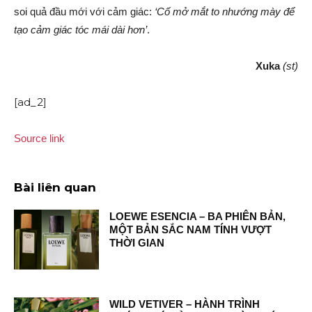
soi quả đầu mới với cảm giác:
‘Cố mở mắt to nhướng mày để
tạo cảm giác tóc mái dài hơn’
.
Xuka
(st)
[ad_2]
Source link
Bài liên quan
LOEWE ESENCIA – BA PHIÊN BẢN,
MỘT BẢN SẮC NAM TÍNH VƯỢT
THỜI GIAN
WILD VETIVER – HÀNH TRÌNH