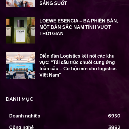
SÁNG SUỐT
LOEWE ESENCIA – BA PHIÊN BẢN,
MỘT BẢN SẮC NAM TÍNH VƯỢT
THỜI GIAN
Diễn đàn Logistics kết nối các khu
vực: “Tái cấu trúc chuỗi cung ứng
toàn cầu – Cơ hội mới cho logistics
Việt Nam”
DANH MỤC
6950
Doanh nghiệp
3882
Công nghệ