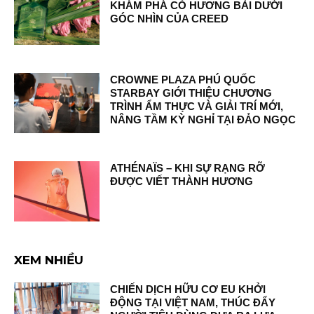
KHÁM PHÁ CỎ HƯƠNG BÀI DƯỚI
GÓC NHÌN CỦA CREED
CROWNE PLAZA PHÚ QUỐC
STARBAY GIỚI THIỆU CHƯƠNG
TRÌNH ẨM THỰC VÀ GIẢI TRÍ MỚI,
NÂNG TẦM KỲ NGHỈ TẠI ĐẢO NGỌC
ATHÉNAÏS – KHI SỰ RẠNG RỠ
ĐƯỢC VIẾT THÀNH HƯƠNG
XEM NHIỀU
CHIẾN DỊCH HỮU CƠ EU KHỞI
ĐỘNG TẠI VIỆT NAM, THÚC ĐẨY