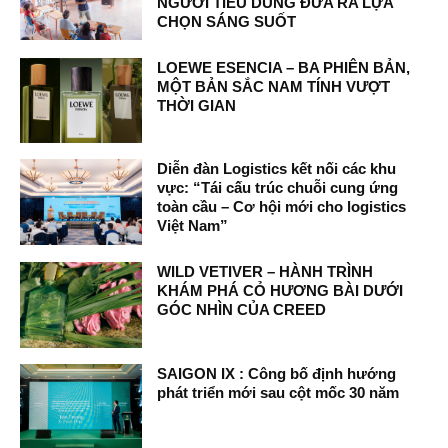
NGƯỜI TIÊU DÙNG ĐƯA RA LỰA
CHỌN SÁNG SUỐT
LOEWE ESENCIA – BA PHIÊN BẢN,
MỘT BẢN SẮC NAM TÍNH VƯỢT
THỜI GIAN
Diễn đàn Logistics kết nối các khu
vực: “Tái cấu trúc chuỗi cung ứng
toàn cầu – Cơ hội mới cho logistics
Việt Nam”
WILD VETIVER – HÀNH TRÌNH
KHÁM PHÁ CỎ HƯƠNG BÀI DƯỚI
GÓC NHÌN CỦA CREED
SAIGON IX : Công bố định hướng
phát triển mới sau cột mốc 30 năm