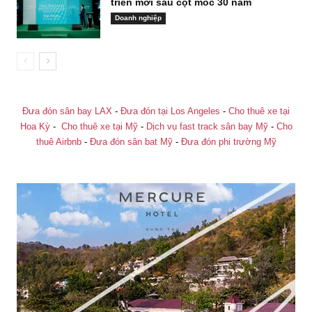
triển mới sau cột mốc 30 năm
Doanh nghiệp
Đưa đón sân bay LAX
-
Đưa đón tại Los Angeles
-
Cho thuê xe tại
Hoa Kỳ
-
Cho thuê xe tại Mỹ
-
Dịch vụ fast track sân bay Mỹ
-
Cho
thuê Airbnb
-
Đưa đón sân bat Mỹ
-
Đưa đón phi trường Mỹ