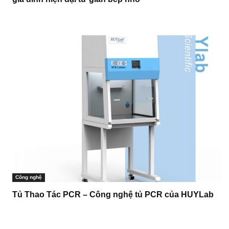
Công nghệ
Tủ Thao Tác PCR – Công nghệ tủ PCR của HUYLab