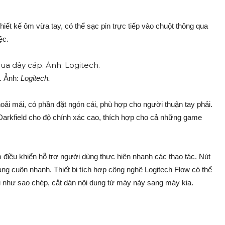
iết kế ôm vừa tay, có thể sạc pin trực tiếp vào chuột thông qua
ệc.
p. Ảnh:
Logitech.
oải mái, có phần đặt ngón cái, phù hợp cho người thuận tay phải.
 Darkfield cho độ chính xác cao, thích hợp cho cả những game
điều khiển hỗ trợ người dùng thực hiện nhanh các thao tác. Nút
ng cuộn nhanh. Thiết bị tích hợp công nghệ Logitech Flow có thể
 vụ như sao chép, cắt dán nội dung từ máy này sang máy kia.