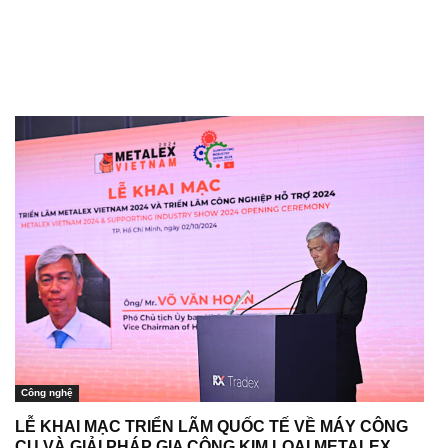
Công nghệ
LỄ KHAI MẠC TRIỂN LÃM QUỐC TẾ VỀ MÁY CÔNG
CỤ VÀ GIẢI PHÁP GIA CÔNG KIM LOẠI METALEX