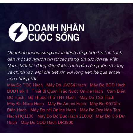
Doanhnhancuocsong.net là kênh tổng hợp tin tức trích
dẫn một số nguồn tin từ các trang tin tức lớn tại Việt
Nam. Mỗi bài đăng đều được trích dẫn từ nguồn rõ ràng
và chính xác. Mọi chi tiết xin vui lòng liên hệ qua email
của chúng tôi.
Máy Đo TOC Hach
-
Máy Đo UV254 Hach
-
Máy Đo BOD Hach
BODTrak II
-
Thiết Bị Quan Trắc Nước Online Hach
-
Cảm Biến
DO Hach
-
Bộ Thuốc Thử TNT Hach
-
Máy Đo TSS Hach
-
Máy Đo Nitrat Hach
-
Máy Đo Amoni Hach
-
Máy Đo Độ Dẫn
Điện Hach
-
Máy Đo pH Online Hach
-
Máy Đo Oxy Hòa Tan
Hach HQ1130
-
Máy Đo Độ Đục Hach 2100Q
-
Máy Đo Clo Dư
Hach
-
Máy Đo COD Hach DR3900