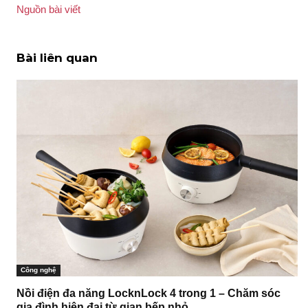
Nguồn bài viết
Bài liên quan
Công nghệ
Nồi điện đa năng LocknLock 4 trong 1 – Chăm sóc
gia đình hiện đại từ gian bếp nhỏ