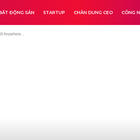
BẤT ĐỘNG SẢN
STARTUP
CHÂN DUNG CEO
CÔNG 
X Anywhere...