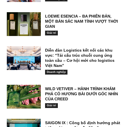
LOEWE ESENCIA – BA PHIÊN BẢN,
MỘT BẢN SẮC NAM TÍNH VƯỢT THỜI
GIAN
Giải trí
Diễn đàn Logistics kết nối các khu
vực: “Tái cấu trúc chuỗi cung ứng
toàn cầu – Cơ hội mới cho logistics
Việt Nam”
Doanh nghiệp
WILD VETIVER – HÀNH TRÌNH KHÁM
PHÁ CỎ HƯƠNG BÀI DƯỚI GÓC NHÌN
CỦA CREED
Giải trí
SAIGON IX : Công bố định hướng phát