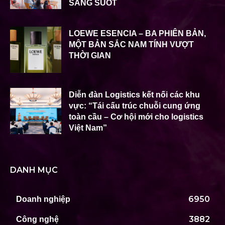
SÁNG SUỐT
LOEWE ESENCIA – BA PHIÊN BẢN,
MỘT BẢN SẮC NAM TÍNH VƯỢT
THỜI GIAN
Diễn đàn Logistics kết nối các khu
vực: “Tái cấu trúc chuỗi cung ứng
toàn cầu – Cơ hội mới cho logistics
Việt Nam”
DANH MỤC
6950
Doanh nghiệp
3882
Công nghệ