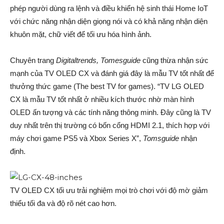
phép người dùng ra lệnh và điều khiển hệ sinh thái Home IoT
với chức năng nhận diện giọng nói và có khả năng nhận diện
khuôn mặt, chữ viết để tối ưu hóa hình ảnh.
Chuyên trang
Digitaltrends
, Tomesguide
cũng thừa nhận sức
mạnh của TV OLED CX và đánh giá đây là mẫu TV tốt nhất để
thưởng thức game (The best TV for games). “TV LG OLED
CX là mẫu TV tốt nhất ở nhiều kích thước nhờ màn hình
OLED ấn tượng và các tính năng thông minh. Đây cũng là TV
duy nhất trên thị trường có bốn cổng HDMI 2.1, thích hợp với
máy chơi game PS5 và Xbox Series X”,
Tomsguide
nhận
định.
TV OLED CX tối ưu trải nghiệm mọi trò chơi với độ mờ giảm
thiểu tối đa và độ rõ nét cao hơn.