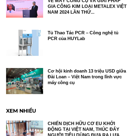
VỀ MÁY CÔNG CỤ VÀ GIẢI PHÁP
GIA CÔNG KIM LOẠI METALEX VIỆT
NAM 2024 LẦN THỨ...
Tủ Thao Tác PCR – Công nghệ tủ
PCR của HUYLab
Cơ hội kinh doanh 13 triệu USD giữa
Đài Loan – Việt Nam trong lĩnh vực
máy công cụ
XEM NHIỀU
CHIẾN DỊCH HỮU CƠ EU KHỞI
ĐỘNG TẠI VIỆT NAM, THÚC ĐẨY
NGƯỜI TIÊU DÙNG ĐƯA RA LỰA