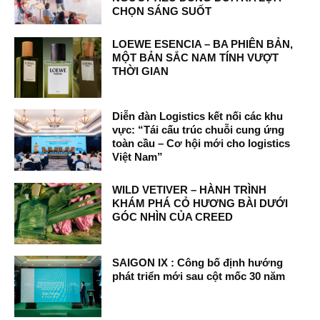
CHỌN SÁNG SUỐT
LOEWE ESENCIA – BA PHIÊN BẢN,
MỘT BẢN SẮC NAM TÍNH VƯỢT
THỜI GIAN
Diễn đàn Logistics kết nối các khu
vực: “Tái cấu trúc chuỗi cung ứng
toàn cầu – Cơ hội mới cho logistics
Việt Nam”
WILD VETIVER – HÀNH TRÌNH
KHÁM PHÁ CỎ HƯƠNG BÀI DƯỚI
GÓC NHÌN CỦA CREED
SAIGON IX : Công bố định hướng
phát triển mới sau cột mốc 30 năm