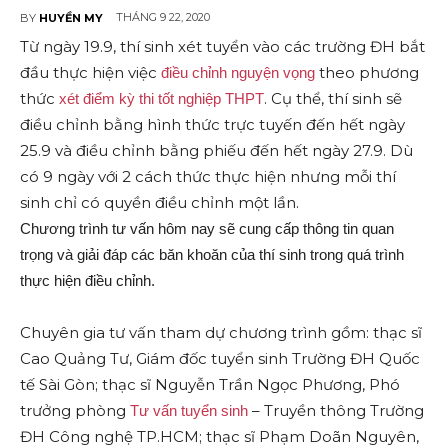
THÁNG 9 22, 2020
BY
HUYỀN MY
Từ ngày 19.9, thí sinh xét tuyển vào các trường ĐH bắt
đầu thực hiện việc
theo phương
điều chỉnh nguyện vọng
thức
. Cụ thể, thí sinh sẽ
xét điểm kỳ thi tốt nghiệp THPT
điều chỉnh bằng hình thức trực tuyến đến hết ngày
25.9 và điều chỉnh bằng phiếu đến hết ngày 27.9. Dù
có 9 ngày với 2 cách thức thực hiện nhưng mỗi thí
sinh chỉ có quyền điều chỉnh một lần.
Chương trình tư vấn hôm nay sẽ cung cấp thông tin quan
trọng và giải đáp các băn khoăn của thí sinh trong quá trình
thực hiện điều chỉnh.
Chuyên gia tư vấn tham dự chương trình gồm: thạc sĩ
Cao Quảng Tư, Giám đốc tuyển sinh Trường ĐH Quốc
tế Sài Gòn; thạc sĩ Nguyễn Trần Ngọc Phương, Phó
trưởng phòng
– Truyền thông Trường
Tư vấn tuyển sinh
ĐH Công nghệ TP.HCM; thạc sĩ Phạm Doãn Nguyên,