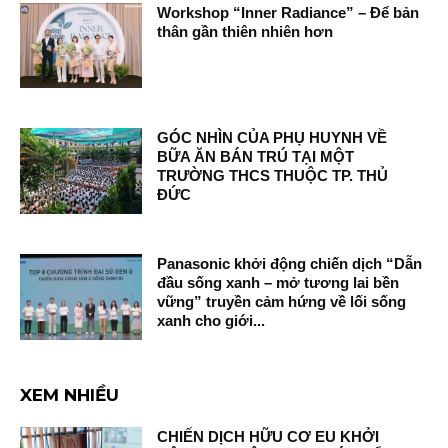
Workshop “Inner Radiance” – Để bản
thân gần thiên nhiên hơn
GÓC NHÌN CỦA PHỤ HUYNH VỀ
BỮA ĂN BÁN TRÚ TẠI MỘT
TRƯỜNG THCS THUỘC TP. THỦ
ĐỨC
Panasonic khởi động chiến dịch “Dẫn
đầu sống xanh – mở tương lai bền
vững” truyền cảm hứng về lối sống
xanh cho giới...
XEM NHIỀU
CHIẾN DỊCH HỮU CƠ EU KHỞI