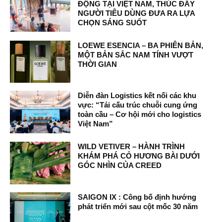
ĐỘNG TẠI VIỆT NAM, THÚC ĐẨY
NGƯỜI TIÊU DÙNG ĐƯA RA LỰA
CHỌN SÁNG SUỐT
LOEWE ESENCIA – BA PHIÊN BẢN,
MỘT BẢN SẮC NAM TÍNH VƯỢT
THỜI GIAN
Diễn đàn Logistics kết nối các khu
vực: “Tái cấu trúc chuỗi cung ứng
toàn cầu – Cơ hội mới cho logistics
Việt Nam”
WILD VETIVER – HÀNH TRÌNH
KHÁM PHÁ CỎ HƯƠNG BÀI DƯỚI
GÓC NHÌN CỦA CREED
SAIGON IX : Công bố định hướng
phát triển mới sau cột mốc 30 năm