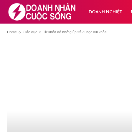
DOANH NGHIỆP
Home
Giáo dục
Từ khóa dễ nhớ giúp trẻ đi học vui khỏe