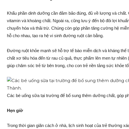
Khẩu phần dinh dưỡng cần đảm bảo đúng, đủ về lượng và chất.
vitamin và khoáng chất. Ngoài ra, cũng lưu ý đến bộ đôi lợi khuẩn
chuyển hóa và thải trừ. Chúng còn góp phần tăng cường hệ miễn 
hỗ cho nhau, tạo ra hệ vi sinh đường ruột cân bằng.
Đường ruột khỏe mạnh sẽ hỗ trợ tế bào miễn dịch và kháng thể t
chất xơ tiêu hóa đến từ rau củ quả, thực phẩm lên men tự nhiên
giúp chăm sóc trẻ từ bên trong, cho con trẻ nền tảng sức khỏe tố
Các bé uống sữa tại trường để bổ sung thêm dưỡng chất, góp 
Hẹn giờ
Trong thời gian giãn cách ở nhà, lịch sinh hoạt của trẻ thường xá