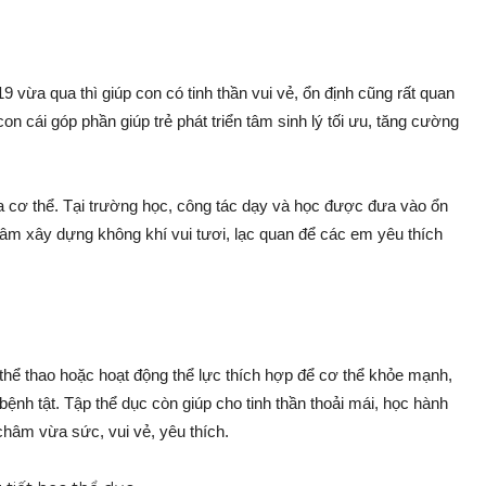
9 vừa qua thì giúp con có tinh thần vui vẻ, ổn định cũng rất quan
n cái góp phần giúp trẻ phát triển tâm sinh lý tối ưu, tăng cường
a cơ thể. Tại trường học, công tác dạy và học được đưa vào ổn
 tâm xây dựng không khí vui tươi, lạc quan để các em yêu thích
 thể thao hoặc hoạt động thể lực thích hợp để cơ thể khỏe mạnh,
ệnh tật. Tập thể dục còn giúp cho tinh thần thoải mái, học hành
châm vừa sức, vui vẻ, yêu thích.