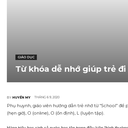
GIÁO DỤC
Từ khóa dễ nhớ giúp trẻ đi
THÁNG 6 9, 2020
BY
HUYỀN MY
Phụ huynh, giáo viên hướng dẫn trẻ nhớ từ “School” để 
(hẹn giờ), O (online), O (ổn định), L (luyện tập).
Hàng triệu học sinh cả nước học tập trong điều kiện “bình thườ