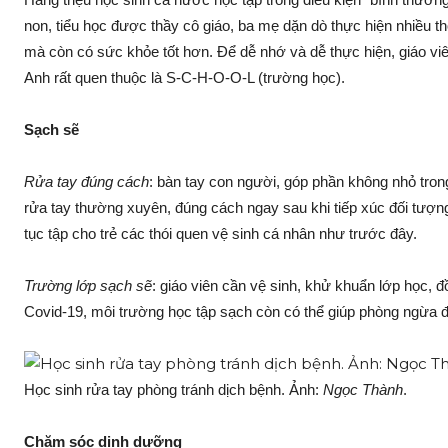
non, tiểu học được thầy cô giáo, ba mẹ dặn dò thực hiện nhiều 
mà còn có sức khỏe tốt hơn. Để dễ nhớ và dễ thực hiện, giáo viê
Anh rất quen thuộc là S-C-H-O-O-L (trường học).
Sạch sẽ
Rửa tay đúng cách
: bàn tay con người, góp phần không nhỏ tro
rửa tay thường xuyên, đúng cách ngay sau khi tiếp xúc đối tượng, 
tục tập cho trẻ các thói quen vệ sinh cá nhân như trước đây.
Trường lớp sạch sẽ
: giáo viên cần vệ sinh, khử khuẩn lớp học, 
Covid-19, môi trường học tập sạch còn có thể giúp phòng ngừa đ
Học sinh rửa tay phòng tránh dịch bệnh. Ảnh:
Ngọc Thành
.
Chăm sóc dinh dưỡng