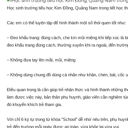
Học sinh trường tiểu học Kim Đồng, Quảng Nam trong tiết học th
Các em có thể luyện tập để hình thành một số thói quen tốt như:
– Đeo khẩu trang: đúng cách, che kín mũi miệng khi tiếp xúc là b
đeo khẩu trang đúng cách, thường xuyên khi ra ngoài, đến trườn
– Không đưa tay lên mắt, mũi, miệng
– Không dùng chung đồ dùng cá nhân như khăn, chén, bát, cốc
Điều quan trọng là cần giúp trẻ nhận thức và hình thành những t
làm được việc này, bản thân phụ huynh, giáo viên cần nghiêm túc
đó khuyến khích trẻ tham gia.
Với chỉ 6 ký tự trong từ khóa “School” dễ nhớ nêu trên, phụ huy
trẻ đến trường mỗi ngày được an toàn, vừa khỏe lại vừa vui.