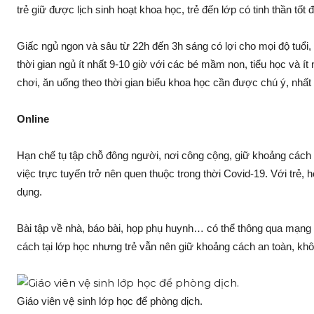
trẻ giữ được lịch sinh hoạt khoa học, trẻ đến lớp có tinh thần tố
Giấc ngủ ngon và sâu từ 22h đến 3h sáng có lợi cho mọi độ tuổi
thời gian ngủ ít nhất 9-10 giờ với các bé mầm non, tiểu học và ít 
chơi, ăn uống theo thời gian biểu khoa học cần được chú ý, nhất 
Online
Hạn chế tụ tập chỗ đông người, nơi công cộng, giữ khoảng cách
việc trực tuyến trở nên quen thuộc trong thời Covid-19. Với trẻ,
dụng.
Bài tập về nhà, báo bài, họp phụ huynh… có thể thông qua mạng 
cách tại lớp học nhưng trẻ vẫn nên giữ khoảng cách an toàn, khô
Giáo viên vệ sinh lớp học để phòng dịch.