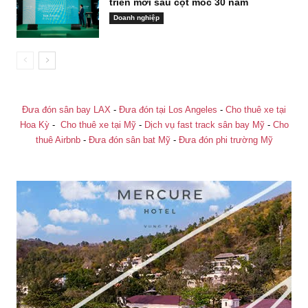
triển mới sau cột mốc 30 năm
Doanh nghiệp
Đưa đón sân bay LAX
-
Đưa đón tại Los Angeles
-
Cho thuê xe tại
Hoa Kỳ
-
Cho thuê xe tại Mỹ
-
Dịch vụ fast track sân bay Mỹ
-
Cho
thuê Airbnb
-
Đưa đón sân bat Mỹ
-
Đưa đón phi trường Mỹ