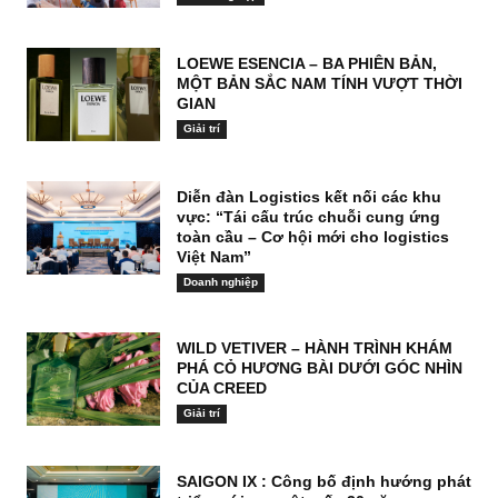
LOEWE ESENCIA – BA PHIÊN BẢN,
MỘT BẢN SẮC NAM TÍNH VƯỢT THỜI
GIAN
Giải trí
Diễn đàn Logistics kết nối các khu
vực: “Tái cấu trúc chuỗi cung ứng
toàn cầu – Cơ hội mới cho logistics
Việt Nam”
Doanh nghiệp
WILD VETIVER – HÀNH TRÌNH KHÁM
PHÁ CỎ HƯƠNG BÀI DƯỚI GÓC NHÌN
CỦA CREED
Giải trí
SAIGON IX : Công bố định hướng phát