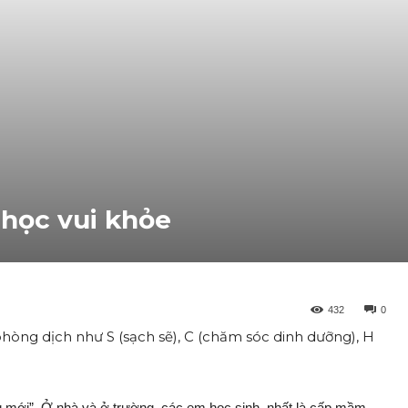
 học vui khỏe
432
0
phòng dịch như S (sạch sẽ), C (chăm sóc dinh dưỡng), H
ng mới”. Ở nhà và ở trường, các em học sinh, nhất là cấp mầm