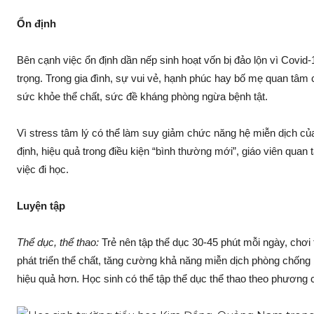
Ổn định
Bên cạnh việc ổn định dần nếp sinh hoạt vốn bị đảo lộn vì Covid-1
trọng. Trong gia đình, sự vui vẻ, hạnh phúc hay bố mẹ quan tâm co
sức khỏe thể chất, sức đề kháng phòng ngừa bệnh tật.
Vì stress tâm lý có thể làm suy giảm chức năng hệ miễn dịch củ
định, hiệu quả trong điều kiện “bình thường mới”, giáo viên quan
việc đi học.
Luyện tập
Thể dục, thể thao:
Trẻ nên tập thể dục 30-45 phút mỗi ngày, chơi
phát triển thể chất, tăng cường khả năng miễn dịch phòng chống b
hiệu quả hơn. Học sinh có thể tập thể dục thể thao theo phương 