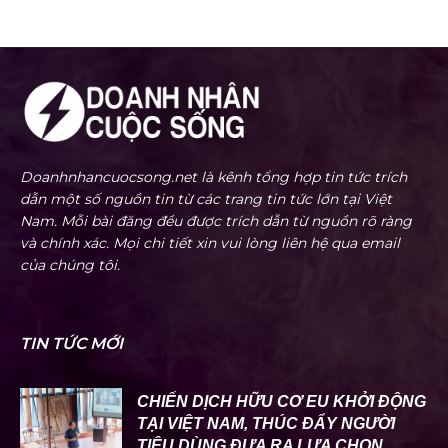
Doanhnhancuocsong.net là kênh tổng hợp tin tức trích
dẫn một số nguồn tin từ các trang tin tức lớn tại Việt
Nam. Mỗi bài đăng đều được trích dẫn từ nguồn rõ ràng
và chính xác. Mọi chi tiết xin vui lòng liên hệ qua email
của chúng tôi.
TIN TỨC MỚI
CHIẾN DỊCH HỮU CƠ EU KHỞI ĐỘNG
TẠI VIỆT NAM, THÚC ĐẨY NGƯỜI
TIÊU DÙNG ĐƯA RA LỰA CHỌN