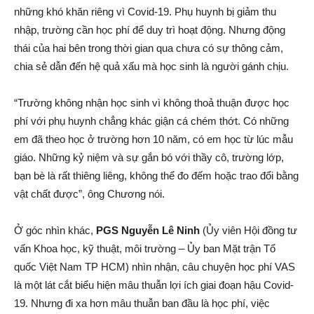
những khó khăn riêng vì Covid-19. Phụ huynh bị giảm thu
nhập, trường cần học phí để duy trì hoạt động. Nhưng động
thái của hai bên trong thời gian qua chưa có sự thông cảm,
chia sẻ dẫn đến hệ quả xấu mà học sinh là người gánh chịu.
“Trường không nhận học sinh vì không thoả thuận được học
phí với phụ huynh chẳng khác giận cá chém thớt. Có những
em đã theo học ở trường hơn 10 năm, có em học từ lúc mẫu
giáo. Những kỷ niệm và sự gắn bó với thầy cô, trường lớp,
bạn bè là rất thiêng liêng, không thể đo đếm hoặc trao đổi bằng
vật chất được”, ông Chương nói.
Ở góc nhìn khác,
PGS Nguyễn Lê Ninh
(Ủy viên Hội đồng tư
vấn Khoa học, kỹ thuật, môi trường – Ủy ban Mặt trận Tổ
quốc Việt Nam TP HCM) nhìn nhận, câu chuyện học phí VAS
là một lát cắt biểu hiện mâu thuẫn lợi ích giai đoạn hậu Covid-
19. Nhưng đi xa hơn mâu thuẫn ban đầu là học phí, việc