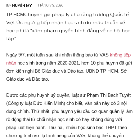
THÁNG 7 9, 2020
BY
HUYỀN MY
Chuyên gia pháp lý cho rằng trường Quốc tế
TP HCM
Việt Úc ngưng tiếp nhận học sinh do mâu thuẫn về
học phí là “xâm phạm quyền bình đẳng về cơ hội học
tập”.
Ngày 9/7, một tuần sau khi nhận thông báo từ VAS
không tiếp
nhận
học sinh trong năm 2020-2021, hơn 10 phụ huynh đã gửi
đơn kiến nghị Bộ Giáo dục và Đào tạo, UBND TP HCM, Sở
Giáo dục và Đào tạo.
Được các phụ huynh uỷ quyền, luật sư Phạm Thị Bạch Tuyết
(Công ty luật Đức Kiến Minh) cho biết, văn bản này có 3 nội
dung chính. Thứ nhất, phụ huynh yêu cầu cơ quan quản lý làm
rõ động thái từ chối nhận học sinh có hay không đúng với
pháp luật hiện hành. Thứ hai, nhiều học sinh bậc THPT theo
chương trình với lộ trình riêng của VAS, không thể chuyển