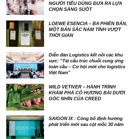
NGƯỜI TIÊU DÙNG ĐƯA RA LỰA
CHỌN SÁNG SUỐT
LOEWE ESENCIA – BA PHIÊN BẢN,
MỘT BẢN SẮC NAM TÍNH VƯỢT
THỜI GIAN
Diễn đàn Logistics kết nối các khu
vực: “Tái cấu trúc chuỗi cung ứng
toàn cầu – Cơ hội mới cho logistics
Việt Nam”
WILD VETIVER – HÀNH TRÌNH
KHÁM PHÁ CỎ HƯƠNG BÀI DƯỚI
GÓC NHÌN CỦA CREED
SAIGON IX : Công bố định hướng
phát triển mới sau cột mốc 30 năm