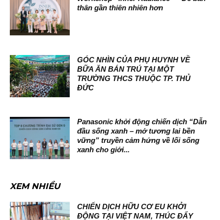
thân gần thiên nhiên hơn
GÓC NHÌN CỦA PHỤ HUYNH VỀ
BỮA ĂN BÁN TRÚ TẠI MỘT
TRƯỜNG THCS THUỘC TP. THỦ
ĐỨC
Panasonic khởi động chiến dịch “Dẫn
đầu sống xanh – mở tương lai bền
vững” truyền cảm hứng về lối sống
xanh cho giới...
XEM NHIỀU
CHIẾN DỊCH HỮU CƠ EU KHỞI
ĐỘNG TẠI VIỆT NAM, THÚC ĐẨY