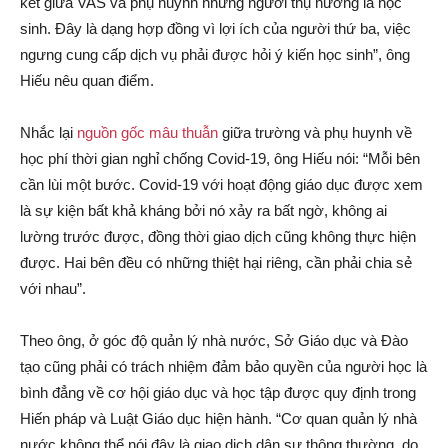
kết giữa VAS và phụ huynh nhưng người thụ hưởng là học
sinh. Đây là dạng hợp đồng vì lợi ích của người thứ ba, việc
ngưng cung cấp dịch vụ phải được hỏi ý kiến học sinh”, ông
Hiếu nêu quan điểm.
Nhắc lại
nguồn gốc mâu thuẫn
giữa trường và phụ huynh về
học phí thời gian nghỉ chống Covid-19, ông Hiếu nói: “Mỗi bên
cần lùi một bước. Covid-19 với hoạt động giáo dục được xem
là sự kiện bất khả kháng bởi nó xảy ra bất ngờ, không ai
lường trước được, đồng thời giao dịch cũng không thực hiện
được. Hai bên đều có những thiệt hại riêng, cần phải chia sẻ
với nhau”.
Theo ông, ở góc độ quản lý nhà nước, Sở Giáo dục và Đào
tạo cũng phải có trách nhiệm đảm bảo quyền của người học là
bình đẳng về cơ hội giáo dục và học tập được quy định trong
Hiến pháp và Luật Giáo dục hiện hành. “Cơ quan quản lý nhà
nước không thể nói đây là giao dịch dân sự thông thường, do