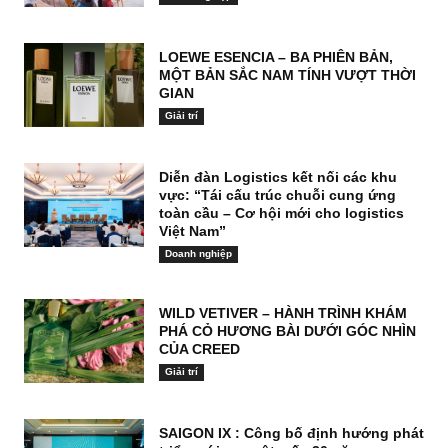
LOEWE ESENCIA – BA PHIÊN BẢN,
MỘT BẢN SẮC NAM TÍNH VƯỢT THỜI
GIAN
Giải trí
Diễn đàn Logistics kết nối các khu
vực: “Tái cấu trúc chuỗi cung ứng
toàn cầu – Cơ hội mới cho logistics
Việt Nam”
Doanh nghiệp
WILD VETIVER – HÀNH TRÌNH KHÁM
PHÁ CỎ HƯƠNG BÀI DƯỚI GÓC NHÌN
CỦA CREED
Giải trí
SAIGON IX : Công bố định hướng phát