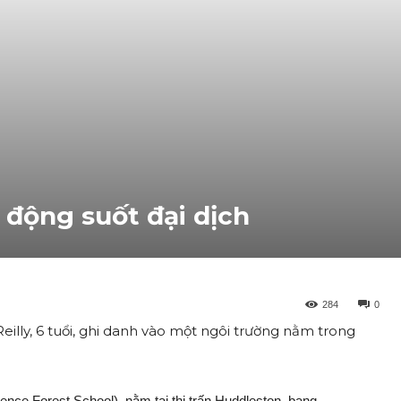
 động suốt đại dịch
284
0
illy, 6 tuổi, ghi danh vào một ngôi trường nằm trong
nce Forest School), nằm tại thị trấn Huddleston, bang