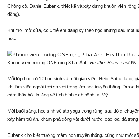
Chồng cô, Daniel Eubank, thiết kế và xây dựng khuôn viên rộng 
đồng).
Khi mới mở cửa, có 9 trẻ em đăng ký theo học nhưng sau một nă
học.
Khuôn viên trường ONE rộng 3 ha. Ảnh:
Heather Rousseau/ Was
Mỗi lớp học có 12 học sinh và một giáo viên. Heidi Sutherland, g
khi làm việc ngoài trời so với trong lớp học truyền thống. Được l
cảm thấy bớt lo lắng về tình hình dịch bệnh tại Mỹ.
Mỗi buổi sáng, học sinh sẽ tập yoga trong rừng, sau đó di chuyể
xây hầm trú ẩn, khám phá động vật dưới nước, các loại đá trong
Eubank cho biết trường mầm non truyền thống, cũng như một số 