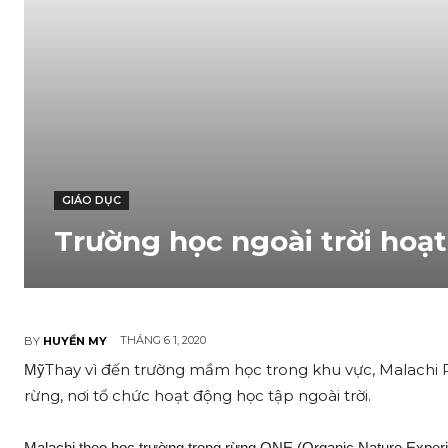
GIÁO DỤC
Trường học ngoài trời hoạt
THÁNG 6 1, 2020
BY
HUYỀN MY
Thay vì đến trường mầm học trong khu vực, Malachi Re
Mỹ
rừng, nơi tổ chức hoạt động học tập ngoài trời.
Malachi theo học trường trong rừng ONE (Organic Nature Experie