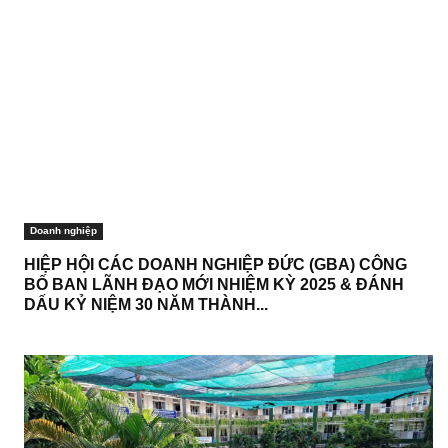
Doanh nghiệp
HIỆP HỘI CÁC DOANH NGHIỆP ĐỨC (GBA) CÔNG
BỐ BAN LÃNH ĐẠO MỚI NHIỆM KỲ 2025 & ĐÁNH
DẤU KỶ NIỆM 30 NĂM THÀNH...