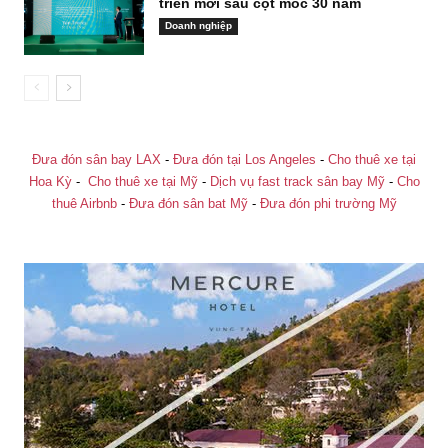
triển mới sau cột mốc 30 năm
Doanh nghiệp
Đưa đón sân bay LAX
-
Đưa đón tại Los Angeles
-
Cho thuê xe tại
Hoa Kỳ
-
Cho thuê xe tại Mỹ
-
Dịch vụ fast track sân bay Mỹ
-
Cho
thuê Airbnb
-
Đưa đón sân bat Mỹ
-
Đưa đón phi trường Mỹ