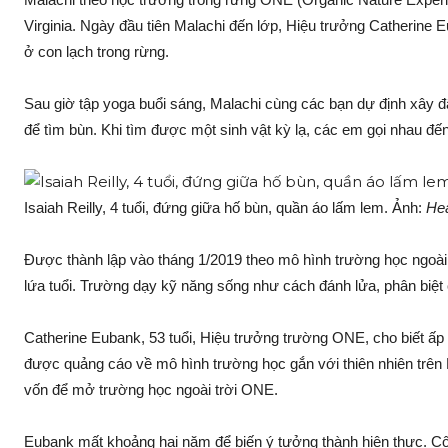
Virginia. Ngày đầu tiên Malachi đến lớp, Hiệu trưởng Catherine 
ở con lạch trong rừng.
Sau giờ tập yoga buổi sáng, Malachi cùng các bạn dự định xây đ
để tìm bùn. Khi tìm được một sinh vật kỳ lạ, các em gọi nhau đến
Isaiah Reilly, 4 tuổi, đứng giữa hố bùn, quần áo lấm lem. Ảnh:
Hea
Được thành lập vào tháng 1/2019 theo mô hình trường học ngoà
lứa tuổi. Trường dạy kỹ năng sống như cách đánh lửa, phân biệt c
Catherine Eubank, 53 tuổi, Hiệu trưởng trường ONE, cho biết ấp
được quảng cáo về mô hình trường học gắn với thiên nhiên trê
vốn để mở trường học ngoài trời ONE.
Eubank mất khoảng hai năm để biến ý tưởng thành hiện thực. Cô