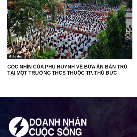
Giáo dục
GÓC NHÌN CỦA PHỤ HUYNH VỀ BỮA ĂN BÁN TRÚ
TẠI MỘT TRƯỜNG THCS THUỘC TP. THỦ ĐỨC