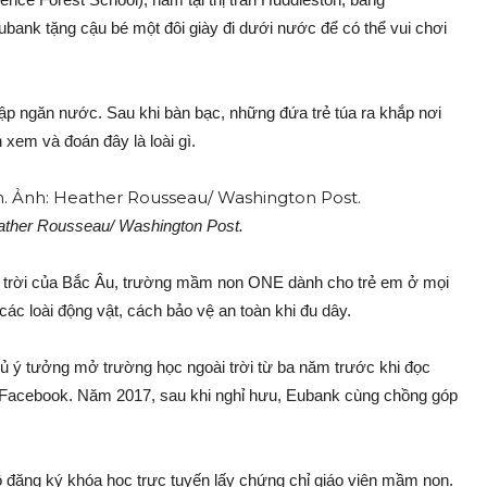
Eubank tặng cậu bé một đôi giày đi dưới nước để có thể vui chơi
ập ngăn nước. Sau khi bàn bạc, những đứa trẻ túa ra khắp nơi
 xem và đoán đây là loài gì.
ther Rousseau/ Washington Post.
i trời của Bắc Âu, trường mầm non ONE dành cho trẻ em ở mọi
ác loài động vật, cách bảo vệ an toàn khi đu dây.
 ủ ý tưởng mở trường học ngoài trời từ ba năm trước khi đọc
n Facebook. Năm 2017, sau khi nghỉ hưu, Eubank cùng chồng góp
 đăng ký khóa học trực tuyến lấy chứng chỉ giáo viên mầm non.