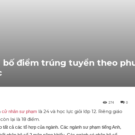
bố điểm trúng tuyển theo ph
c
274
0
h
là 24 và học lực giỏi lớp 12. Riêng giáo
cử nhân sư phạm
còn lại là 18 điểm.
tất cả các tổ hợp của ngành. Các ngành sư phạm tiếng Anh,
hất nhân hệ số 2 môn năng khiếu. Các ngành có nhân hệ số,