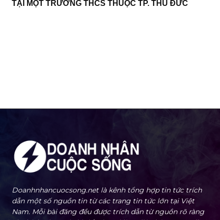
TẠI MỘT TRƯỜNG THCS THUỘC TP. THỦ ĐỨC
Doanhnhancuocsong.net là kênh tổng hợp tin tức trích
dẫn một số nguồn tin từ các trang tin tức lớn tại Việt
Nam. Mỗi bài đăng đều được trích dẫn từ nguồn rõ ràng