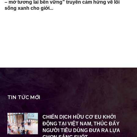
– mở tương lai bền vững” truyền cảm hứng về lối
sống xanh cho giới...
TIN TỨC MỚI
CHIẾN DỊCH HỮU CƠ EU KHỞI
ĐỘNG TẠI VIỆT NAM, THÚC ĐẨY
NGƯỜI TIÊU DÙNG ĐƯA RA LỰA