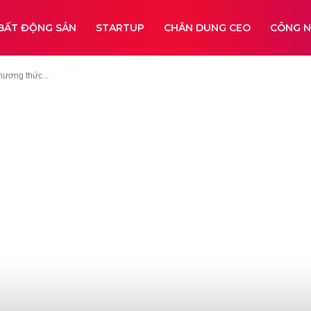
BẤT ĐỘNG SẢN
STARTUP
CHÂN DUNG CEO
CÔNG 
ương thức...