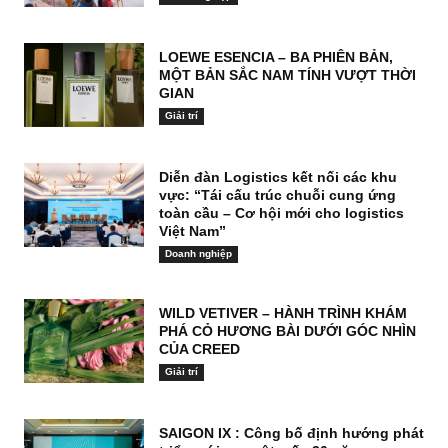
LOEWE ESENCIA – BA PHIÊN BẢN,
MỘT BẢN SẮC NAM TÍNH VƯỢT THỜI
GIAN
Giải trí
Diễn đàn Logistics kết nối các khu
vực: “Tái cấu trúc chuỗi cung ứng
toàn cầu – Cơ hội mới cho logistics
Việt Nam”
Doanh nghiệp
WILD VETIVER – HÀNH TRÌNH KHÁM
PHÁ CỎ HƯƠNG BÀI DƯỚI GÓC NHÌN
CỦA CREED
Giải trí
SAIGON IX : Công bố định hướng phát