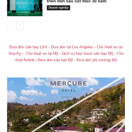
triển mới sau cột mốc 30 năm
Doanh nghiệp
Đưa đón sân bay LAX
-
Đưa đón tại Los Angeles
-
Cho thuê xe tại
Hoa Kỳ
-
Cho thuê xe tại Mỹ
-
Dịch vụ fast track sân bay Mỹ
-
Cho
thuê Airbnb
-
Đưa đón sân bat Mỹ
-
Đưa đón phi trường Mỹ