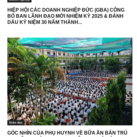
HIỆP HỘI CÁC DOANH NGHIỆP ĐỨC (GBA) CÔNG
BỐ BAN LÃNH ĐẠO MỚI NHIỆM KỲ 2025 & ĐÁNH
DẤU KỶ NIỆM 30 NĂM THÀNH...
Giáo dục
GÓC NHÌN CỦA PHỤ HUYNH VỀ BỮA ĂN BÁN TRÚ