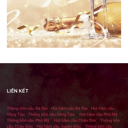
LIÊN KẾT
Thông bồn cầu Bà Rịa
-
Hút hầm cầu Bà Rịa
-
Hút hầm cầu
Vũng Tàu
-
Thông bồn cầu Vũng Tàu
-
Hút hầm cầu Phú Mỹ
-
Thông bồn cầu Phú Mỹ
-
Hút hầm cầu Châu Đức
-
Thông bồn
cầu Châu Đức
-
Hút hầm cầu Xuyên Mộc
-
Thông bồn cầu