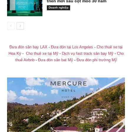
triển mới sau cột mốc 30 năm
Doanh nghiệp
Đưa đón sân bay LAX
-
Đưa đón tại Los Angeles
-
Cho thuê xe tại
Hoa Kỳ
-
Cho thuê xe tại Mỹ
-
Dịch vụ fast track sân bay Mỹ
-
Cho
thuê Airbnb
-
Đưa đón sân bat Mỹ
-
Đưa đón phi trường Mỹ