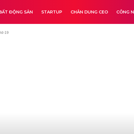
BẤT ĐỘNG SẢN
STARTUP
CHÂN DUNG CEO
CÔNG 
id-19