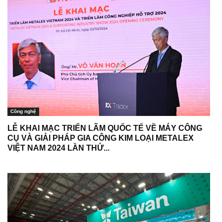
Công nghệ
LỄ KHAI MẠC TRIỂN LÃM QUỐC TẾ VỀ MÁY CÔNG
CỤ VÀ GIẢI PHÁP GIA CÔNG KIM LOẠI METALEX
VIỆT NAM 2024 LẦN THỨ...