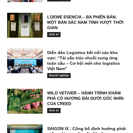
LOEWE ESENCIA – BA PHIÊN BẢN,
MỘT BẢN SẮC NAM TÍNH VƯỢT THỜI
GIAN
Giải trí
Diễn đàn Logistics kết nối các khu
vực: “Tái cấu trúc chuỗi cung ứng
toàn cầu – Cơ hội mới cho logistics
Việt Nam”
Doanh nghiệp
WILD VETIVER – HÀNH TRÌNH KHÁM
PHÁ CỎ HƯƠNG BÀI DƯỚI GÓC NHÌN
CỦA CREED
Giải trí
SAIGON IX : Công bố định hướng phát