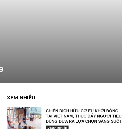
9
XEM NHIỀU
CHIẾN DỊCH HỮU CƠ EU KHỞI ĐỘNG
TẠI VIỆT NAM, THÚC ĐẨY NGƯỜI TIÊU
DÙNG ĐƯA RA LỰA CHỌN SÁNG SUỐT
Doanh nghiệp