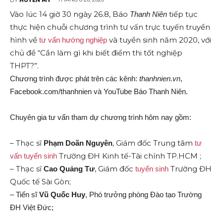
Vào lúc 14 giờ 30 ngày 26.8, Báo
tiếp tục
Thanh Niên
thực hiện chuỗi chương trình tư vấn trực tuyến truyền
hình về
và tuyển sinh năm 2020, với
tư vấn hướng nghiệp
chủ đề “Cần làm gì khi biết điểm thi tốt nghiệp
THPT?”.
Chương trình được phát trên các kênh:
thanhnien.vn
,
Facebook.com/thanhnien và YouTube Báo Thanh Niên.
Chuyên gia tư vấn tham dự chương trình hôm nay gồm:
– Thạc sĩ
, Giám đốc Trung tâm
Phạm Doãn Nguyên
tư
Trường ĐH Kinh tế-Tài chính TP.HCM ;
vấn tuyển sinh
– Thạc sĩ
, Giám đốc
Trường ĐH
Cao Quảng Tư
tuyển sinh
Quốc tế Sài Gòn;
– Tiến sĩ
Vũ Quốc Huy
, Phó trưởng phòng Đào tạo Trường
ĐH Việt Đức;