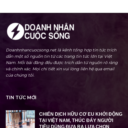
Doanhnhancuocsong.net là kênh tổng hợp tin tức trích
dẫn một số nguồn tin từ các trang tin tức lớn tại Việt
Nam. Mỗi bài đăng đều được trích dẫn từ nguồn rõ ràng
và chính xác. Mọi chi tiết xin vui lòng liên hệ qua email
của chúng tôi.
TIN TỨC MỚI
CHIẾN DỊCH HỮU CƠ EU KHỞI ĐỘNG
TẠI VIỆT NAM, THÚC ĐẨY NGƯỜI
TIÊU DÙNG ĐƯA RA LỰA CHỌN