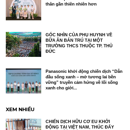
thân gần thiên nhiên hơn
GÓC NHÌN CỦA PHỤ HUYNH VỀ
BỮA ĂN BÁN TRÚ TẠI MỘT
TRƯỜNG THCS THUỘC TP. THỦ
ĐỨC
Panasonic khởi động chiến dịch “Dẫn
đầu sống xanh – mở tương lai bền
vững” truyền cảm hứng về lối sống
xanh cho giới...
XEM NHIỀU
CHIẾN DỊCH HỮU CƠ EU KHỞI
ĐỘNG TẠI VIỆT NAM, THÚC ĐẨY