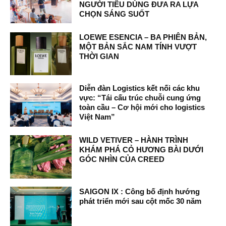
NGƯỜI TIÊU DÙNG ĐƯA RA LỰA
CHỌN SÁNG SUỐT
LOEWE ESENCIA – BA PHIÊN BẢN,
MỘT BẢN SẮC NAM TÍNH VƯỢT
THỜI GIAN
Diễn đàn Logistics kết nối các khu
vực: “Tái cấu trúc chuỗi cung ứng
toàn cầu – Cơ hội mới cho logistics
Việt Nam”
WILD VETIVER – HÀNH TRÌNH
KHÁM PHÁ CỎ HƯƠNG BÀI DƯỚI
GÓC NHÌN CỦA CREED
SAIGON IX : Công bố định hướng
phát triển mới sau cột mốc 30 năm