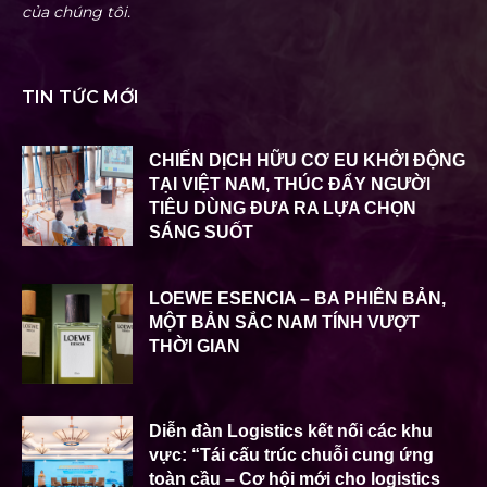
của chúng tôi.
TIN TỨC MỚI
CHIẾN DỊCH HỮU CƠ EU KHỞI ĐỘNG
TẠI VIỆT NAM, THÚC ĐẨY NGƯỜI
TIÊU DÙNG ĐƯA RA LỰA CHỌN
SÁNG SUỐT
LOEWE ESENCIA – BA PHIÊN BẢN,
MỘT BẢN SẮC NAM TÍNH VƯỢT
THỜI GIAN
Diễn đàn Logistics kết nối các khu
vực: “Tái cấu trúc chuỗi cung ứng
toàn cầu – Cơ hội mới cho logistics