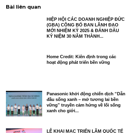
Bài liên quan
HIỆP HỘI CÁC DOANH NGHIỆP ĐỨC
(GBA) CÔNG BỐ BAN LÃNH ĐẠO
MỚI NHIỆM KỲ 2025 & ĐÁNH DẤU
KỶ NIỆM 30 NĂM THÀNH...
Home Credit: Kiên định trong các
hoạt động phát triển bền vững
Panasonic khởi động chiến dịch “Dẫn
đầu sống xanh – mở tương lai bền
vững” truyền cảm hứng về lối sống
xanh cho giới...
LỄ KHAI MẠC TRIỂN LÃM QUỐC TẾ