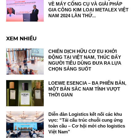
VỀ MÁY CÔNG CỤ VÀ GIẢI PHÁP
GIA CÔNG KIM LOẠI METALEX VIỆT
NAM 2024 LẦN THỨ...
XEM NHIỀU
CHIẾN DỊCH HỮU CƠ EU KHỞI
ĐỘNG TẠI VIỆT NAM, THÚC ĐẨY
NGƯỜI TIÊU DÙNG ĐƯA RA LỰA
CHỌN SÁNG SUỐT
LOEWE ESENCIA – BA PHIÊN BẢN,
MỘT BẢN SẮC NAM TÍNH VƯỢT
THỜI GIAN
Diễn đàn Logistics kết nối các khu
vực: “Tái cấu trúc chuỗi cung ứng
toàn cầu – Cơ hội mới cho logistics
Việt Nam”