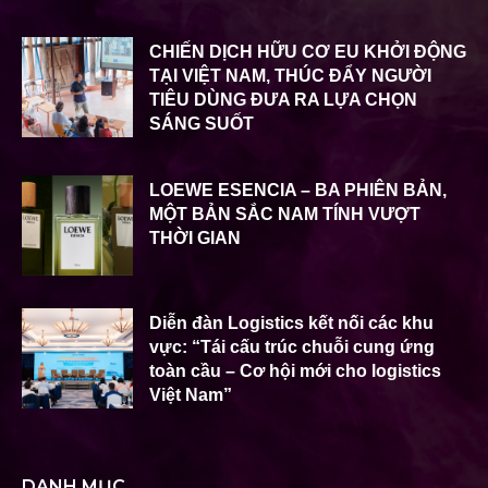
CHIẾN DỊCH HỮU CƠ EU KHỞI ĐỘNG
TẠI VIỆT NAM, THÚC ĐẨY NGƯỜI
TIÊU DÙNG ĐƯA RA LỰA CHỌN
SÁNG SUỐT
LOEWE ESENCIA – BA PHIÊN BẢN,
MỘT BẢN SẮC NAM TÍNH VƯỢT
THỜI GIAN
Diễn đàn Logistics kết nối các khu
vực: “Tái cấu trúc chuỗi cung ứng
toàn cầu – Cơ hội mới cho logistics
Việt Nam”
DANH MỤC