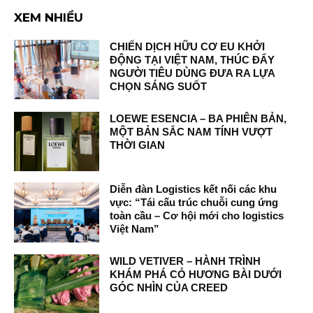
XEM NHIỀU
CHIẾN DỊCH HỮU CƠ EU KHỞI
ĐỘNG TẠI VIỆT NAM, THÚC ĐẨY
NGƯỜI TIÊU DÙNG ĐƯA RA LỰA
CHỌN SÁNG SUỐT
LOEWE ESENCIA – BA PHIÊN BẢN,
MỘT BẢN SẮC NAM TÍNH VƯỢT
THỜI GIAN
Diễn đàn Logistics kết nối các khu
vực: “Tái cấu trúc chuỗi cung ứng
toàn cầu – Cơ hội mới cho logistics
Việt Nam”
WILD VETIVER – HÀNH TRÌNH
KHÁM PHÁ CỎ HƯƠNG BÀI DƯỚI
GÓC NHÌN CỦA CREED