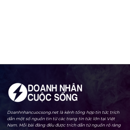
Doanhnhancuocsong.net là kênh tổng hợp tin tức trích
dẫn một số nguồn tin từ các trang tin tức lớn tại Việt
Nam. Mỗi bài đăng đều được trích dẫn từ nguồn rõ ràng