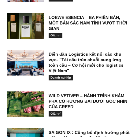
LOEWE ESENCIA – BA PHIÊN BẢN,
MỘT BẢN SẮC NAM TÍNH VƯỢT THỜI
GIAN
Giải trí
Diễn đàn Logistics kết nối các khu
vực: “Tái cấu trúc chuỗi cung ứng
toàn cầu – Cơ hội mới cho logistics
Việt Nam”
Doanh nghiệp
WILD VETIVER – HÀNH TRÌNH KHÁM
PHÁ CỎ HƯƠNG BÀI DƯỚI GÓC NHÌN
CỦA CREED
Giải trí
SAIGON IX : Công bố định hướng phát