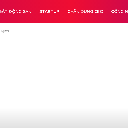
BẤT ĐỘNG SẢN
STARTUP
CHÂN DUNG CEO
CÔNG 
ghts...