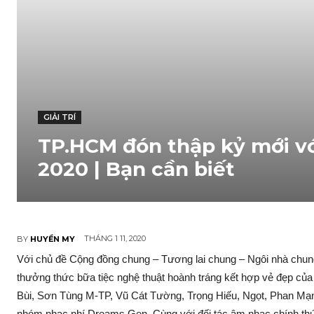
GIẢI TRÍ
TP.HCM đón thập kỷ mới vớ
2020 | Bạn cần biết
THÁNG 1 11, 2020
BY
HUYỀN MY
Với chủ đề Cộng đồng chung – Tương lai chung – Ngôi nhà chung
thưởng thức bữa tiệc nghệ thuật hoành tráng kết hợp vẻ đẹp c
Bùi, Sơn Tùng M-TP, Vũ Cát Tường, Trọng Hiếu, Ngọt, Phan M
nhóm nhạc nhí Dreams Gen. Cùng với đối tác âm nhạc chính thứ