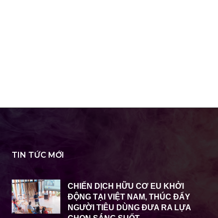
TIN TỨC MỚI
CHIẾN DỊCH HỮU CƠ EU KHỞI
ĐỘNG TẠI VIỆT NAM, THÚC ĐẨY
NGƯỜI TIÊU DÙNG ĐƯA RA LỰA