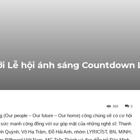
i Lễ hội ánh sáng Countdown 
369
0
 (Our people – Our future – Our home) công chúng sẽ có cơ hội
ủa sức mạnh cộng đồng với sự góp mặt của những nghệ sĩ: Thanh
ạnh Quỳnh, Võ Hạ Trâm, Đỗ Hải Anh, nhóm LYRICÍST, BN, MINH,
c Billboard Việt Nam, MC Trấn Thành và đạo diễn trẻ Đào Minh