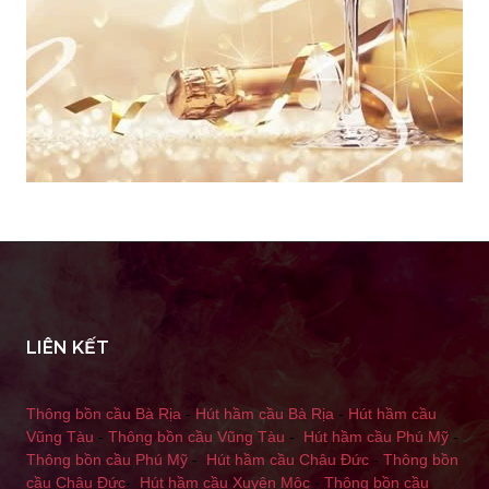
LIÊN KẾT
Thông bồn cầu Bà Rịa
-
Hút hầm cầu Bà Rịa
-
Hút hầm cầu
Vũng Tàu
-
Thông bồn cầu Vũng Tàu
-
Hút hầm cầu Phú Mỹ
-
Thông bồn cầu Phú Mỹ
-
Hút hầm cầu Châu Đức
-
Thông bồn
cầu Châu Đức
-
Hút hầm cầu Xuyên Mộc
-
Thông bồn cầu