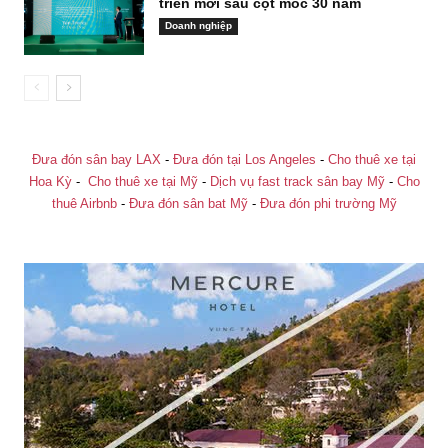
triển mới sau cột mốc 30 năm
Doanh nghiệp
Đưa đón sân bay LAX
-
Đưa đón tại Los Angeles
-
Cho thuê xe tại
Hoa Kỳ
-
Cho thuê xe tại Mỹ
-
Dịch vụ fast track sân bay Mỹ
-
Cho
thuê Airbnb
-
Đưa đón sân bat Mỹ
-
Đưa đón phi trường Mỹ