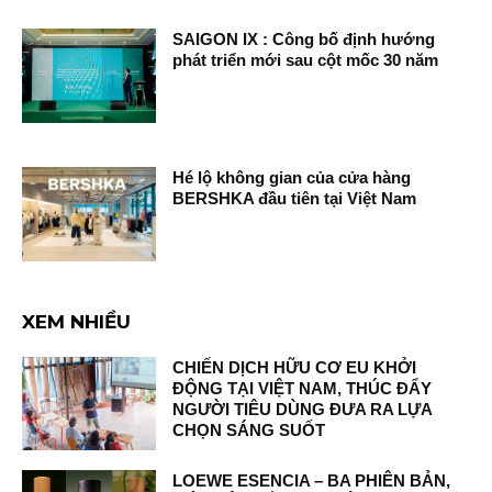
SAIGON IX : Công bố định hướng
phát triển mới sau cột mốc 30 năm
Hé lộ không gian của cửa hàng
BERSHKA đầu tiên tại Việt Nam
XEM NHIỀU
CHIẾN DỊCH HỮU CƠ EU KHỞI
ĐỘNG TẠI VIỆT NAM, THÚC ĐẨY
NGƯỜI TIÊU DÙNG ĐƯA RA LỰA
CHỌN SÁNG SUỐT
LOEWE ESENCIA – BA PHIÊN BẢN,