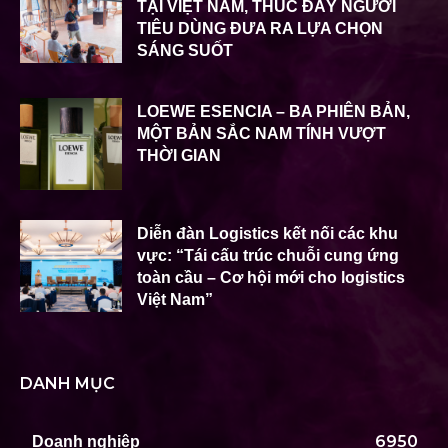
TẠI VIỆT NAM, THÚC ĐẨY NGƯỜI
TIÊU DÙNG ĐƯA RA LỰA CHỌN
SÁNG SUỐT
LOEWE ESENCIA – BA PHIÊN BẢN,
MỘT BẢN SẮC NAM TÍNH VƯỢT
THỜI GIAN
Diễn đàn Logistics kết nối các khu
vực: “Tái cấu trúc chuỗi cung ứng
toàn cầu – Cơ hội mới cho logistics
Việt Nam”
DANH MỤC
6950
Doanh nghiệp