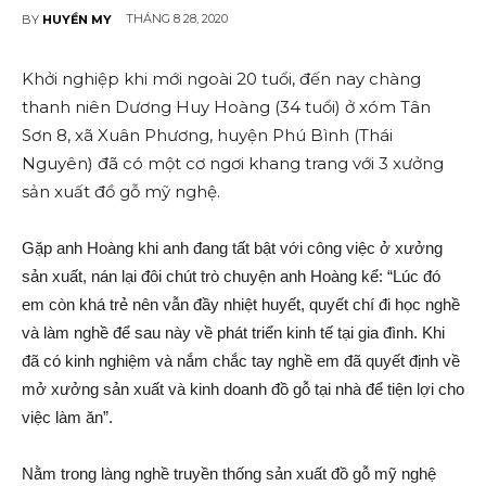
THÁNG 8 28, 2020
BY
HUYỀN MY
Khởi nghiệp khi mới ngoài 20 tuổi, đến nay chàng
thanh niên Dương Huy Hoàng (34 tuổi) ở xóm Tân
Sơn 8, xã Xuân Phương, huyện Phú Bình (Thái
Nguyên) đã có một cơ ngơi khang trang với 3 xưởng
sản xuất đồ gỗ mỹ nghệ.
Gặp anh Hoàng khi anh đang tất bật với công việc ở xưởng
sản xuất, nán lại đôi chút trò chuyện anh Hoàng kể: “Lúc đó
em còn khá trẻ nên vẫn đầy nhiệt huy‌ết, quyết chí đi học nghề
và làm nghề để sau này về phát triển kinh tế tại gia đình. Khi
đã có kinh nghiệm và nắm chắc tay nghề em đã quyết định về
mở xưởng sản xuất và kinh doanh đồ gỗ tại nhà để tiện lợi cho
việc làm ăn”.
Nằm trong làng nghề truyền thống sản xuất đồ gỗ mỹ nghệ