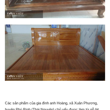
Các sản phẩm của gia đình anh Hoàng, xã Xuân Phương,
huyện Phú Bình (Thái Nguyên) chủ yếu được làm từ gỗ lát,