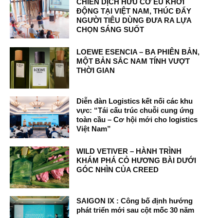
CHIẾN DỊCH HỮU CƠ EU KHỞI
ĐỘNG TẠI VIỆT NAM, THÚC ĐẨY
NGƯỜI TIÊU DÙNG ĐƯA RA LỰA
CHỌN SÁNG SUỐT
LOEWE ESENCIA – BA PHIÊN BẢN,
MỘT BẢN SẮC NAM TÍNH VƯỢT
THỜI GIAN
Diễn đàn Logistics kết nối các khu
vực: “Tái cấu trúc chuỗi cung ứng
toàn cầu – Cơ hội mới cho logistics
Việt Nam”
WILD VETIVER – HÀNH TRÌNH
KHÁM PHÁ CỎ HƯƠNG BÀI DƯỚI
GÓC NHÌN CỦA CREED
SAIGON IX : Công bố định hướng
phát triển mới sau cột mốc 30 năm