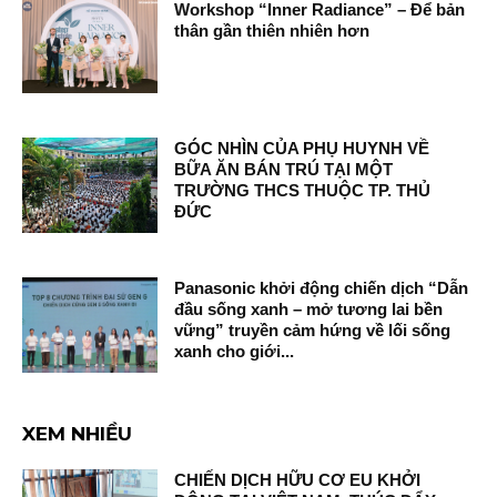
Workshop “Inner Radiance” – Để bản
thân gần thiên nhiên hơn
GÓC NHÌN CỦA PHỤ HUYNH VỀ
BỮA ĂN BÁN TRÚ TẠI MỘT
TRƯỜNG THCS THUỘC TP. THỦ
ĐỨC
Panasonic khởi động chiến dịch “Dẫn
đầu sống xanh – mở tương lai bền
vững” truyền cảm hứng về lối sống
xanh cho giới...
XEM NHIỀU
CHIẾN DỊCH HỮU CƠ EU KHỞI