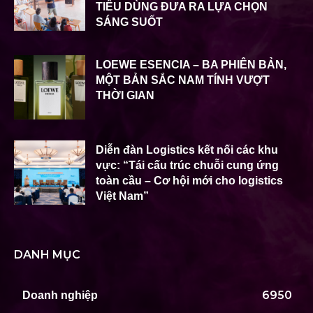
TIÊU DÙNG ĐƯA RA LỰA CHỌN
SÁNG SUỐT
LOEWE ESENCIA – BA PHIÊN BẢN,
MỘT BẢN SẮC NAM TÍNH VƯỢT
THỜI GIAN
Diễn đàn Logistics kết nối các khu
vực: “Tái cấu trúc chuỗi cung ứng
toàn cầu – Cơ hội mới cho logistics
Việt Nam”
DANH MỤC
6950
Doanh nghiệp