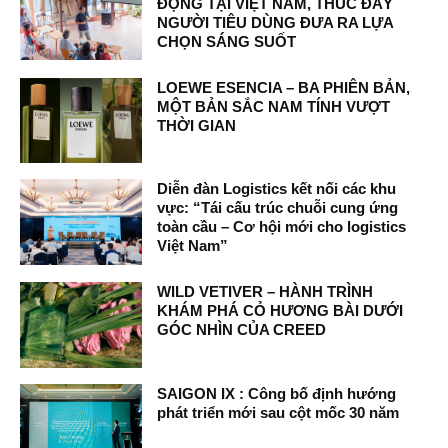
ĐỘNG TẠI VIỆT NAM, THÚC ĐẨY
NGƯỜI TIÊU DÙNG ĐƯA RA LỰA
CHỌN SÁNG SUỐT
LOEWE ESENCIA – BA PHIÊN BẢN,
MỘT BẢN SẮC NAM TÍNH VƯỢT
THỜI GIAN
Diễn đàn Logistics kết nối các khu
vực: “Tái cấu trúc chuỗi cung ứng
toàn cầu – Cơ hội mới cho logistics
Việt Nam”
WILD VETIVER – HÀNH TRÌNH
KHÁM PHÁ CỎ HƯƠNG BÀI DƯỚI
GÓC NHÌN CỦA CREED
SAIGON IX : Công bố định hướng
phát triển mới sau cột mốc 30 năm