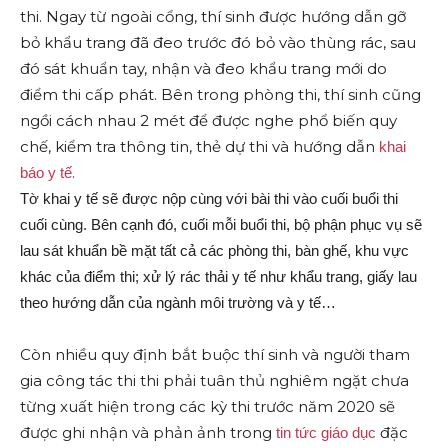
thi. Ngay từ ngoài cổng, thí sinh được hướng dẫn gỡ
bỏ khẩu trang đã đeo trước đó bỏ vào thùng rác, sau
đó sát khuẩn tay, nhận và đeo khẩu trang mới do
điểm thi cấp phát. Bên trong phòng thi, thí sinh cũng
ngồi cách nhau 2 mét để được nghe phổ biến quy
chế, kiểm tra thông tin, thẻ dự thi và hướng dẫn
khai
.
báo y tế
Tờ khai y tế sẽ được nộp cùng với bài thi vào cuối buổi thi
cuối cùng. Bên cạnh đó, cuối mỗi buổi thi, bộ phận phục vụ sẽ
lau sát khuẩn bề mặt tất cả các phòng thi, bàn ghế, khu vực
khác của điểm thi; xử lý rác thải y tế như khẩu trang, giấy lau
theo hướng dẫn của ngành môi trường và y tế…
Còn nhiều quy định bắt buộc thí sinh và người tham
gia công tác thi thi phải tuân thủ nghiêm ngặt chưa
từng xuất hiện trong các kỳ thi trước năm 2020 sẽ
được ghi nhận và phản ảnh trong
đặc
tin tức giáo dục