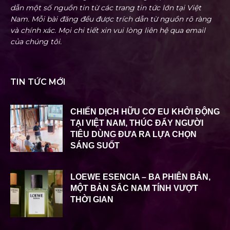
dẫn một số nguồn tin từ các trang tin tức lớn tại Việt
Nam. Mỗi bài đăng đều được trích dẫn từ nguồn rõ ràng
và chính xác. Mọi chi tiết xin vui lòng liên hệ qua email
của chúng tôi.
TIN TỨC MỚI
CHIẾN DỊCH HỮU CƠ EU KHỞI ĐỘNG
TẠI VIỆT NAM, THÚC ĐẨY NGƯỜI
TIÊU DÙNG ĐƯA RA LỰA CHỌN
SÁNG SUỐT
LOEWE ESENCIA – BA PHIÊN BẢN,
MỘT BẢN SẮC NAM TÍNH VƯỢT
THỜI GIAN