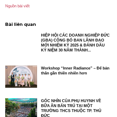
Nguồn bài viết
Bài liên quan
HIỆP HỘI CÁC DOANH NGHIỆP ĐỨC
(GBA) CÔNG BỐ BAN LÃNH ĐẠO
MỚI NHIỆM KỲ 2025 & ĐÁNH DẤU
KỶ NIỆM 30 NĂM THÀNH...
Workshop “Inner Radiance” – Để bản
thân gần thiên nhiên hơn
GÓC NHÌN CỦA PHỤ HUYNH VỀ
BỮA ĂN BÁN TRÚ TẠI MỘT
TRƯỜNG THCS THUỘC TP. THỦ
ĐỨC