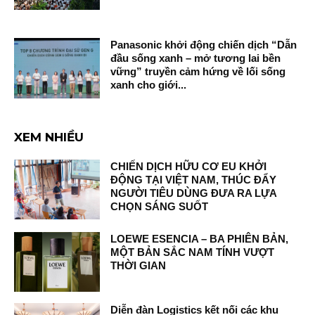
Panasonic khởi động chiến dịch “Dẫn
đầu sống xanh – mở tương lai bền
vững” truyền cảm hứng về lối sống
xanh cho giới...
XEM NHIỀU
CHIẾN DỊCH HỮU CƠ EU KHỞI
ĐỘNG TẠI VIỆT NAM, THÚC ĐẨY
NGƯỜI TIÊU DÙNG ĐƯA RA LỰA
CHỌN SÁNG SUỐT
LOEWE ESENCIA – BA PHIÊN BẢN,
MỘT BẢN SẮC NAM TÍNH VƯỢT
THỜI GIAN
Diễn đàn Logistics kết nối các khu