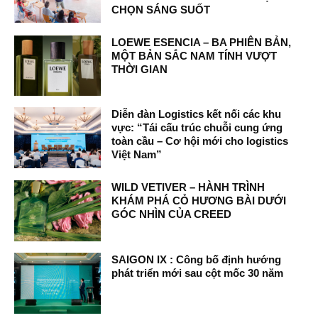
CHỌN SÁNG SUỐT
LOEWE ESENCIA – BA PHIÊN BẢN,
MỘT BẢN SẮC NAM TÍNH VƯỢT
THỜI GIAN
Diễn đàn Logistics kết nối các khu
vực: “Tái cấu trúc chuỗi cung ứng
toàn cầu – Cơ hội mới cho logistics
Việt Nam”
WILD VETIVER – HÀNH TRÌNH
KHÁM PHÁ CỎ HƯƠNG BÀI DƯỚI
GÓC NHÌN CỦA CREED
SAIGON IX : Công bố định hướng
phát triển mới sau cột mốc 30 năm