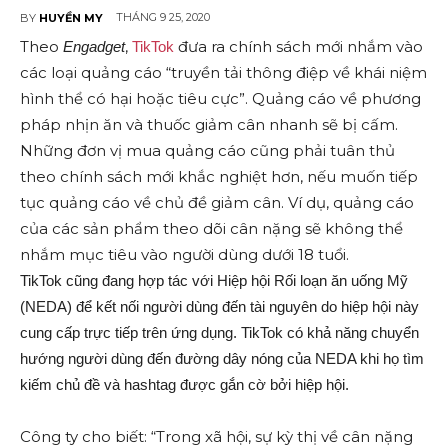
THÁNG 9 25, 2020
BY
HUYỀN MY
Theo
,
đưa ra chính sách mới nhắm vào
Engadget
TikTok
các loại quảng cáo “truyền tải thông điệp về khái niệm
hình thể có hại hoặc tiêu cực”. Quảng cáo về phương
pháp nhịn ăn và thuốc giảm cân nhanh sẽ bị cấm.
Những đơn vị mua quảng cáo cũng phải tuân thủ
theo chính sách mới khắc nghiệt hơn, nếu muốn tiếp
tục quảng cáo về chủ đề giảm cân. Ví dụ, quảng cáo
của các sản phẩm theo dõi cân nặng sẽ không thể
nhắm mục tiêu vào người dùng dưới 18 tuổi.
TikTok cũng đang hợp tác với Hiệp hội Rối loạn ăn uống Mỹ
(NEDA) để kết nối người dùng đến tài nguyên do hiệp hội này
cung cấp trực tiếp trên ứng dụng. TikTok có khả năng chuyển
hướng người dùng đến đường dây nóng của NEDA khi họ tìm
kiếm chủ đề và hashtag được gắn cờ bởi hiệp hội.
Công ty cho biết: “Trong xã hội, sự kỳ thị về cân nặng