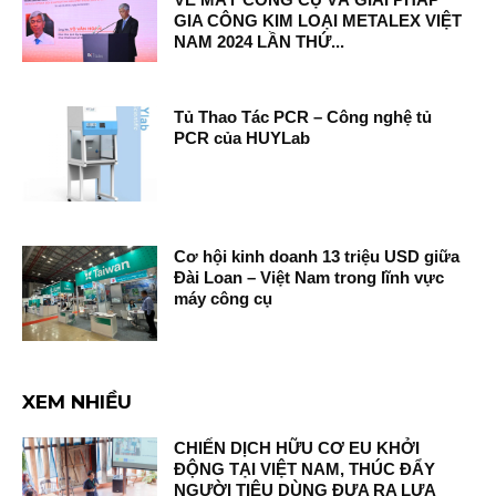
GIA CÔNG KIM LOẠI METALEX VIỆT
NAM 2024 LẦN THỨ...
Tủ Thao Tác PCR – Công nghệ tủ
PCR của HUYLab
Cơ hội kinh doanh 13 triệu USD giữa
Đài Loan – Việt Nam trong lĩnh vực
máy công cụ
XEM NHIỀU
CHIẾN DỊCH HỮU CƠ EU KHỞI
ĐỘNG TẠI VIỆT NAM, THÚC ĐẨY
NGƯỜI TIÊU DÙNG ĐƯA RA LỰA