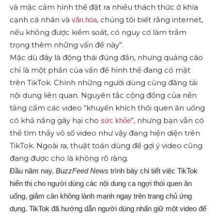
và mặc cảm hình thể đặt ra nhiều thách thức ở khía
cạnh cá nhân và
, chúng tôi biết rằng internet,
văn hóa
nếu không được kiểm soát, có nguy cơ làm trầm
trọng thêm những vấn đề này”.
Mặc dù đây là động thái đúng đắn, nhưng quảng cáo
chỉ là một phần của vấn đề hình thể đang có mặt
trên TikTok. Chính những người dùng cũng đăng tải
nội dung liên quan. Nguyên tắc cộng đồng của nền
tảng cấm các video “khuyến khích thói quen ăn uống
có khả năng gây hại cho
”, nhưng bạn vẫn có
sức khỏe
thể tìm thấy vô số video như vậy đang hiện diện trên
TikTok. Ngoài ra, thuật toán dùng để gợi ý video cũng
đang được cho là không rõ ràng.
Đầu năm nay,
BuzzFeed News
trình bày chi tiết việc TikTok
hiển thị cho người dùng các nội dung ca ngợi thói quen ăn
uống, giảm cân không lành mạnh ngay trên trang chủ ứng
dụng. TikTok đã hướng dẫn người dùng nhấn giữ một video để