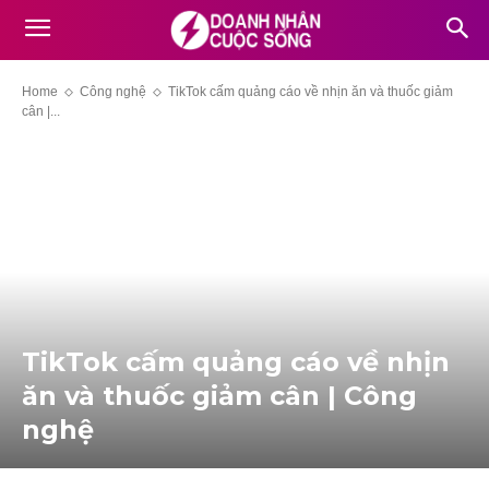
Home
Công nghệ
TikTok cấm quảng cáo về nhịn ăn và thuốc giảm
cân |...
TikTok cấm quảng cáo về nhịn
ăn và thuốc giảm cân | Công
nghệ