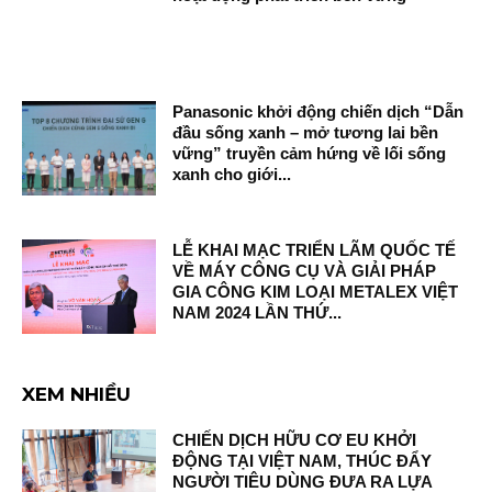
Panasonic khởi động chiến dịch “Dẫn
đầu sống xanh – mở tương lai bền
vững” truyền cảm hứng về lối sống
xanh cho giới...
LỄ KHAI MẠC TRIỂN LÃM QUỐC TẾ
VỀ MÁY CÔNG CỤ VÀ GIẢI PHÁP
GIA CÔNG KIM LOẠI METALEX VIỆT
NAM 2024 LẦN THỨ...
XEM NHIỀU
CHIẾN DỊCH HỮU CƠ EU KHỞI
ĐỘNG TẠI VIỆT NAM, THÚC ĐẨY
NGƯỜI TIÊU DÙNG ĐƯA RA LỰA