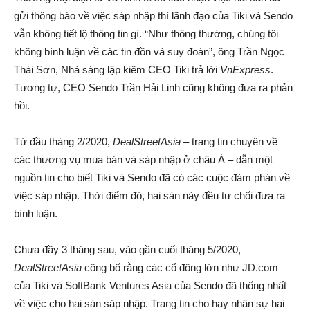
gửi thông báo về việc sáp nhập thì lãnh đạo của Tiki và Sendo
vẫn không tiết lộ thông tin gì. “Như thông thường, chúng tôi
không bình luận về các tin đồn và suy đoán”, ông Trần Ngọc
Thái Sơn, Nhà sáng lập kiêm CEO Tiki trả lời
VnExpress
.
Tương tự, CEO Sendo Trần Hải Linh cũng không đưa ra phản
hồi.
Từ đầu tháng 2/2020,
DealStreetAsia
– trang tin chuyên về
các thương vụ mua bán và sáp nhập ở châu Á – dẫn một
nguồn tin cho biết Tiki và Sendo đã có các cuộc đàm phán về
việc sáp nhập. Thời điểm đó, hai sàn này đều tư chối đưa ra
bình luận.
Chưa đầy 3 tháng sau, vào gần cuối tháng 5/2020,
DealStreetAsia
công bố rằng các cổ đông lớn như JD.com
của Tiki và SoftBank Ventures Asia của Sendo đã thống nhất
về việc cho hai sàn sáp nhập. Trang tin cho hay nhân sự hai