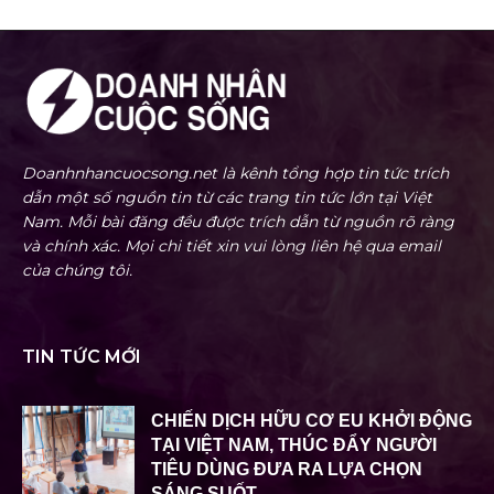
Doanhnhancuocsong.net là kênh tổng hợp tin tức trích
dẫn một số nguồn tin từ các trang tin tức lớn tại Việt
Nam. Mỗi bài đăng đều được trích dẫn từ nguồn rõ ràng
và chính xác. Mọi chi tiết xin vui lòng liên hệ qua email
của chúng tôi.
TIN TỨC MỚI
CHIẾN DỊCH HỮU CƠ EU KHỞI ĐỘNG
TẠI VIỆT NAM, THÚC ĐẨY NGƯỜI
TIÊU DÙNG ĐƯA RA LỰA CHỌN
SÁNG SUỐT