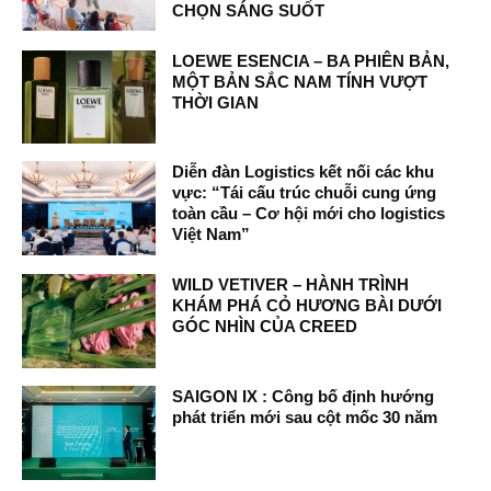
CHỌN SÁNG SUỐT
LOEWE ESENCIA – BA PHIÊN BẢN,
MỘT BẢN SẮC NAM TÍNH VƯỢT
THỜI GIAN
Diễn đàn Logistics kết nối các khu
vực: “Tái cấu trúc chuỗi cung ứng
toàn cầu – Cơ hội mới cho logistics
Việt Nam”
WILD VETIVER – HÀNH TRÌNH
KHÁM PHÁ CỎ HƯƠNG BÀI DƯỚI
GÓC NHÌN CỦA CREED
SAIGON IX : Công bố định hướng
phát triển mới sau cột mốc 30 năm