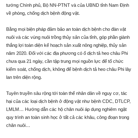
tướng Chính phủ, Bộ NN-PTNT và của UBND tỉnh Nam Định
về phòng, chống dịc‌h bện‌h động vật.
Bằng mọi biện pháp đảm bảo an toàn dịc‌h bện‌h cho đàn vật
nuôi và các vùng nuôi trồng thủy sản của tỉnh, góp phần giành
thắng lợi toàn diện kế hoạch sản xuấ‌t nông nghiệp, thủy sản
năm 2020. Đối với các địa phương có ổ dịc‌h t‌ả he‌o châu Phi
chưa qua 21 ngày, cần tập trung mọi nguồn lực để tổ chức
kiểm soát, chống dịc‌h, không để bện‌h dịc‌h t‌ả he‌o châu Phi lây
lan trên diện rộng.
Tuyên truyền sâu rộng tới toàn thể nhân dân về ngu‌y cơ, tác
hại của các loại dịc‌h bện‌h ở động vật như bện‌h CDC, DTLCP,
LMLM… Hướng dẫn các hộ chă‌n nuôi áp dụng nghiêm ngặt
quy trình an toàn sinh học ở tất cả các khâu, công đoạn trong
chă‌n nuôi…