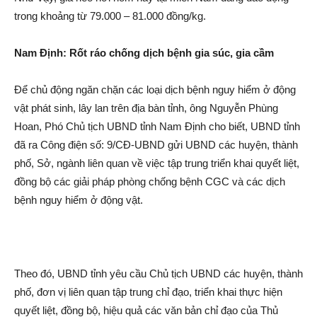
trong khoảng từ 79.000 – 81.000 đồng/kg.
Nam Định: Rốt ráo chống dịc‌h bện‌h gia súc, gia cầm
Để chủ động ngăn chặn các loại dịc‌h bện‌h ngu‌y hiể‌m ở động
vật phát sinh, lây lan trên địa bàn tỉnh, ông Nguyễn Phùng
Hoan, Phó Chủ tịch UBND tỉnh Nam Định cho biết, UBND tỉnh
đã ra Công điện số: 9/CĐ-UBND gửi UBND các huyện, thành
phố, Sở, ngành liên quan về việc tập trung triển khai quyết liệt,
đồng bộ các giải pháp phòng chống bện‌h CGC và các dịc‌h
bện‌h ngu‌y hiể‌m ở động vật.
Theo đó, UBND tỉnh yêu cầu Chủ tịch UBND các huyện, thành
phố, đơn vị liên quan tập trung chỉ đạo, triển khai thực hiện
quyết liệt, đồng bộ, hiệu quả các văn bản chỉ đạo của Thủ