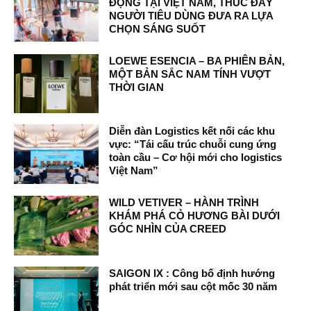
ĐỘNG TẠI VIỆT NAM, THÚC ĐẨY
NGƯỜI TIÊU DÙNG ĐƯA RA LỰA
CHỌN SÁNG SUỐT
LOEWE ESENCIA – BA PHIÊN BẢN,
MỘT BẢN SẮC NAM TÍNH VƯỢT
THỜI GIAN
Diễn đàn Logistics kết nối các khu
vực: “Tái cấu trúc chuỗi cung ứng
toàn cầu – Cơ hội mới cho logistics
Việt Nam”
WILD VETIVER – HÀNH TRÌNH
KHÁM PHÁ CỎ HƯƠNG BÀI DƯỚI
GÓC NHÌN CỦA CREED
SAIGON IX : Công bố định hướng
phát triển mới sau cột mốc 30 năm