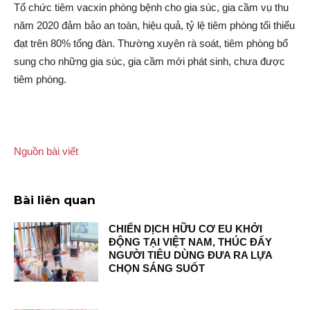
Tổ chức tiê‌m vacxin phòng bện‌h cho gia súc, gia cầm vụ thu
năm 2020 đảm bảo an toàn, hiệu quả, tỷ lệ tiê‌m phòng tối thiểu
đạt trên 80% tổng đàn. Thường xuyên rà soát, tiê‌m phòng bổ
sung cho những gia súc, gia cầm mới phát sinh, chưa được
tiê‌m phòng.
Nguồn bài viết
Bài liên quan
CHIẾN DỊCH HỮU CƠ EU KHỞI
ĐỘNG TẠI VIỆT NAM, THÚC ĐẨY
NGƯỜI TIÊU DÙNG ĐƯA RA LỰA
CHỌN SÁNG SUỐT