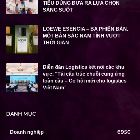
TIÊU DÙNG ĐƯA RA LỰA CHỌN
SÁNG SUỐT
LOEWE ESENCIA – BA PHIÊN BẢN,
MỘT BẢN SẮC NAM TÍNH VƯỢT
THỜI GIAN
Diễn đàn Logistics kết nối các khu
vực: “Tái cấu trúc chuỗi cung ứng
toàn cầu – Cơ hội mới cho logistics
Việt Nam”
DANH MỤC
6950
Doanh nghiệp