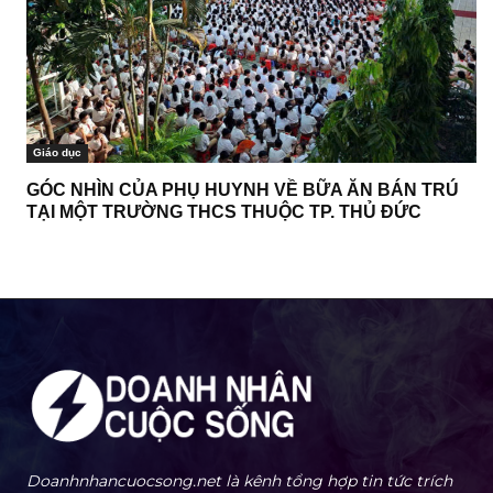
Giáo dục
GÓC NHÌN CỦA PHỤ HUYNH VỀ BỮA ĂN BÁN TRÚ
TẠI MỘT TRƯỜNG THCS THUỘC TP. THỦ ĐỨC
Doanhnhancuocsong.net là kênh tổng hợp tin tức trích