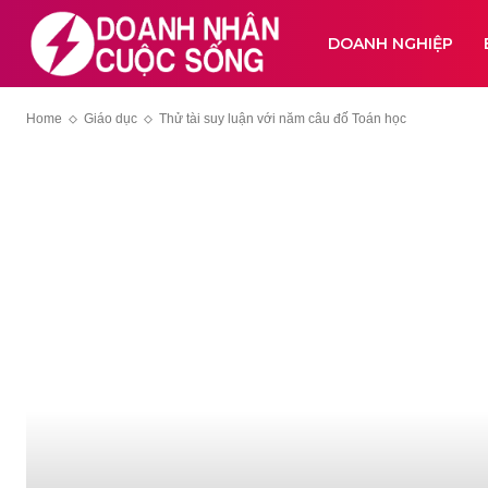
DOANH NGHIỆP
Home
Giáo dục
Thử tài suy luận với năm câu đố Toán học