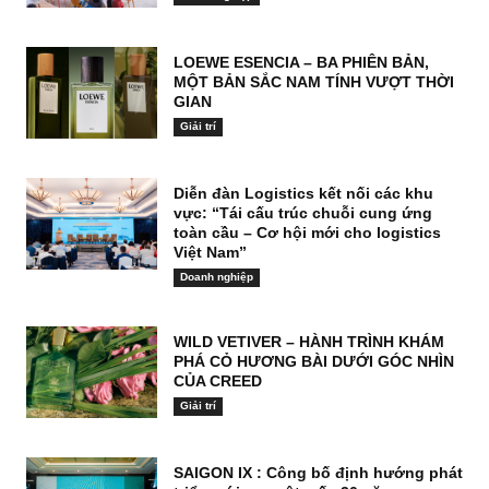
LOEWE ESENCIA – BA PHIÊN BẢN,
MỘT BẢN SẮC NAM TÍNH VƯỢT THỜI
GIAN
Giải trí
Diễn đàn Logistics kết nối các khu
vực: “Tái cấu trúc chuỗi cung ứng
toàn cầu – Cơ hội mới cho logistics
Việt Nam”
Doanh nghiệp
WILD VETIVER – HÀNH TRÌNH KHÁM
PHÁ CỎ HƯƠNG BÀI DƯỚI GÓC NHÌN
CỦA CREED
Giải trí
SAIGON IX : Công bố định hướng phát