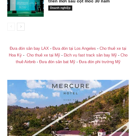
triển mới sau cột mốc 30 năm
Doanh nghiệp
Đưa đón sân bay LAX
-
Đưa đón tại Los Angeles
-
Cho thuê xe tại
Hoa Kỳ
-
Cho thuê xe tại Mỹ
-
Dịch vụ fast track sân bay Mỹ
-
Cho
thuê Airbnb
-
Đưa đón sân bat Mỹ
-
Đưa đón phi trường Mỹ