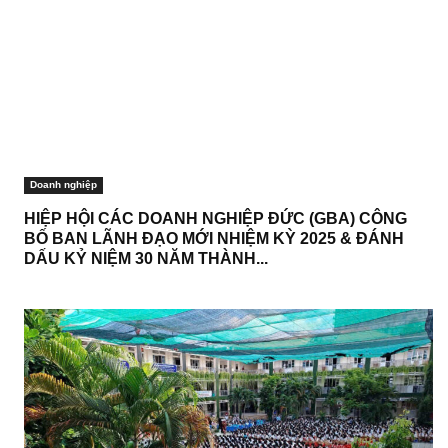
Doanh nghiệp
HIỆP HỘI CÁC DOANH NGHIỆP ĐỨC (GBA) CÔNG
BỐ BAN LÃNH ĐẠO MỚI NHIỆM KỲ 2025 & ĐÁNH
DẤU KỶ NIỆM 30 NĂM THÀNH...