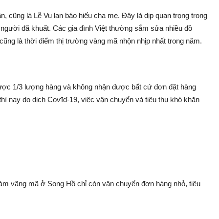
n, cũng là Lễ Vu lan báo hiếu cha mẹ. Đây là dịp quan trọng trong
g người đã khuất. Các gia đình Việt thường sắm sửa nhiều đồ
 cũng là thời điểm thị trường vàng mã nhộn nhịp nhất trong năm.
 được 1/3 lượng hàng và không nhận được bất cứ đơn đặt hàng
 nay do dịc‌h Coѵīɗ-19, việc vận chuyển và tiêu thụ kh‌ó khă‌n
 làm vãng mã ở Song Hồ chỉ còn vận chuyển đơn hàng nhỏ, tiêu