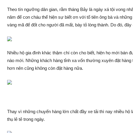
Theo tín ngưỡng dân gian, rằm tháng Bảy là ngày xá tộ‌i vong nhâ
năm để con cháu thể hiện sự biết ơn với tổ tiên ông bà và nhữn
vàng mã để đốt cho người đã mấ‌t, bày tỏ lòng thành. Do đó, đây
Nhiều hộ gia đình khác thậm chí còn cho biết, hiện họ mới bán
nào mới. Những khách hàng tỉnh xa vốn thường xuyên đặt hàng thì
hơn nên cũng không còn đặt hàng nữa.
Thay vì những chuyến hàng lớn chất đầy xe tải thì nay nhiều hộ
thụ lẻ tẻ trong ngày.