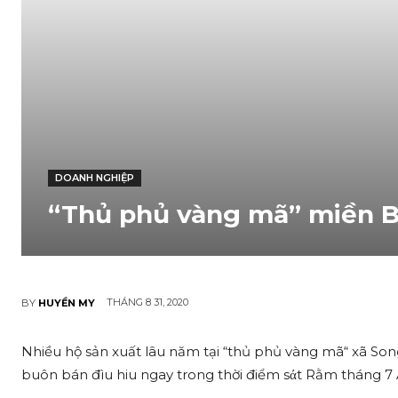
DOANH NGHIỆP
“Thủ phủ vàng mã” miền Bắ
THÁNG 8 31, 2020
BY
HUYỀN MY
Nhiều hộ sản xuất lâu năm tại “thủ phủ vàng mã“ xã So
buôn bán đìu hiu ngay trong thời điểm sά‌t Rằm tháng 7 