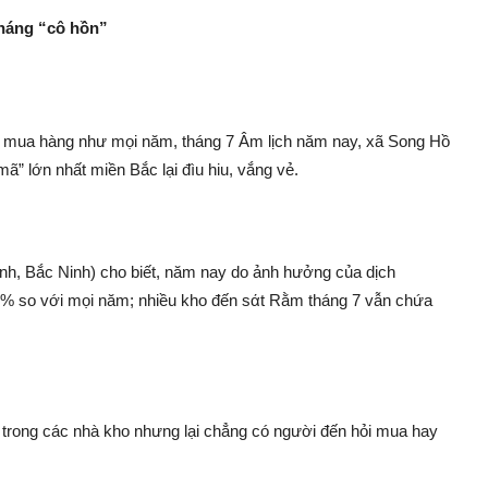
tháng “cô hồn”
hu mua hàng như mọi năm, tháng 7 Âm lịch năm nay, xã Song Hồ
ã” lớn nhất miền Bắc lại đìu hiu, vắng vẻ.
h, Bắc Ninh) cho biết, năm nay do ảnh hưởng của dịc‌h
0% so với mọi năm; nhiều kho đến sά‌t Rằm tháng 7 vẫn chứa
 trong các nhà kho nhưng lại chẳng có người đến hỏi mua hay