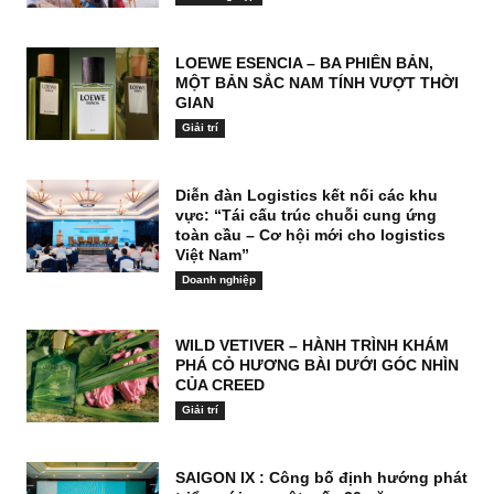
LOEWE ESENCIA – BA PHIÊN BẢN,
MỘT BẢN SẮC NAM TÍNH VƯỢT THỜI
GIAN
Giải trí
Diễn đàn Logistics kết nối các khu
vực: “Tái cấu trúc chuỗi cung ứng
toàn cầu – Cơ hội mới cho logistics
Việt Nam”
Doanh nghiệp
WILD VETIVER – HÀNH TRÌNH KHÁM
PHÁ CỎ HƯƠNG BÀI DƯỚI GÓC NHÌN
CỦA CREED
Giải trí
SAIGON IX : Công bố định hướng phát