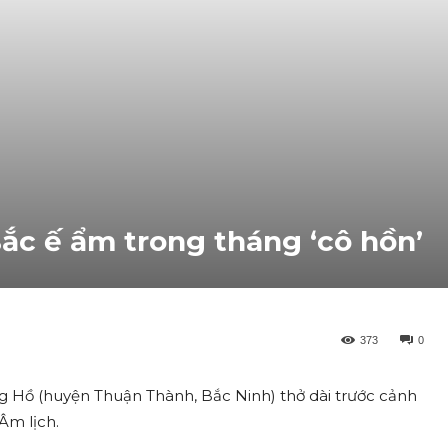
c ế ẩm trong tháng ‘cô hồn’
373
0
ng Hồ (huyện Thuận Thành, Bắc Ninh) thở dài trước cảnh
Âm lịch.