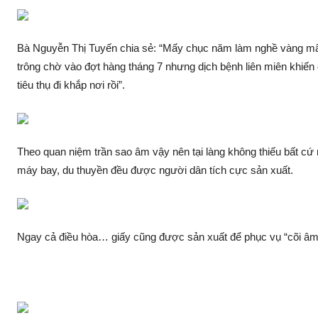
Bà Nguyễn Thị Tuyến chia sẻ: “Mấy chục năm làm nghề vàng m
trông chờ vào đợt hàng tháng 7 nhưng dịc‌h bện‌h liên miên khiến
tiêu thụ đi khắp nơi rồi”.
Theo quan niệm trần sao âm vậy nên tại làng không thiếu bất cứ mặt
máy bay, du thuyền đều được người dân tích cực sản xuất.
Ngay cả điều hòa… giấy cũng được sản xuất để phục vụ “cõi âm