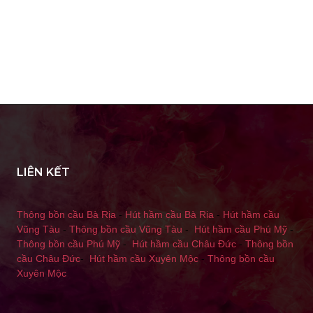
LIÊN KẾT
Thông bồn cầu Bà Rịa
-
Hút hầm cầu Bà Rịa
-
Hút hầm cầu
Vũng Tàu
-
Thông bồn cầu Vũng Tàu
-
Hút hầm cầu Phú Mỹ
-
Thông bồn cầu Phú Mỹ
-
Hút hầm cầu Châu Đức
-
Thông bồn
cầu Châu Đức
-
Hút hầm cầu Xuyên Mộc
-
Thông bồn cầu
Xuyên Mộc