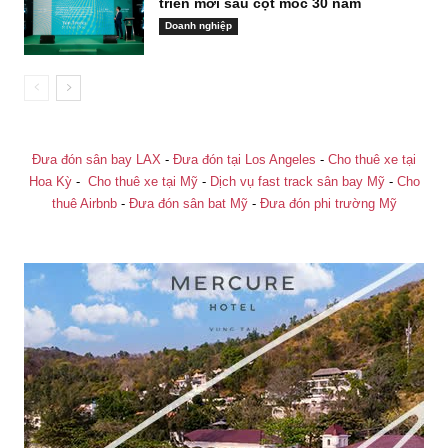
triển mới sau cột mốc 30 năm
Doanh nghiệp
Đưa đón sân bay LAX
-
Đưa đón tại Los Angeles
-
Cho thuê xe tại
Hoa Kỳ
-
Cho thuê xe tại Mỹ
-
Dịch vụ fast track sân bay Mỹ
-
Cho
thuê Airbnb
-
Đưa đón sân bat Mỹ
-
Đưa đón phi trường Mỹ