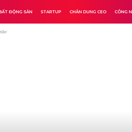
BẤT ĐỘNG SẢN
STARTUP
CHÂN DUNG CEO
CÔNG 
 hồn’