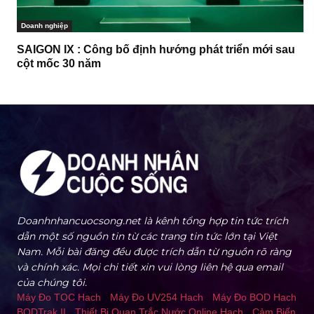
Doanh nghiệp
SAIGON IX : Công bố định hướng phát triển mới sau
cột mốc 30 năm
Doanhnhancuocsong.net là kênh tổng hợp tin tức trích
dẫn một số nguồn tin từ các trang tin tức lớn tại Việt
Nam. Mỗi bài đăng đều được trích dẫn từ nguồn rõ ràng
và chính xác. Mọi chi tiết xin vui lòng liên hệ qua email
của chúng tôi.
Máy Đo TOC Hach
-
Máy Đo UV254 Hach
-
Máy Đo BOD Hach
BODTrak II
-
Thiết Bị Quan Trắc Nước Online Hach
-
Cảm Biến