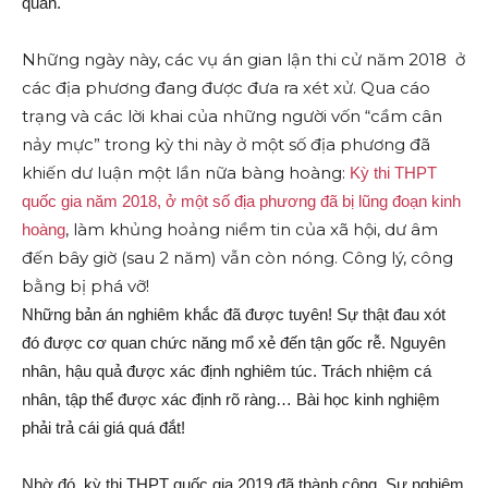
quan.
Những ngày này, các vụ án gian lận thi cử năm 2018 ở
các địa phương đang được đưa ra xét xử. Qua cáo
trạng và các lời khai của những người vốn “cầm cân
nảy mực” trong kỳ thi này ở một số địa phương đã
khiến dư luận một lần nữa bàng hoàng:
Kỳ thi THPT
quốc gia năm 2018, ở một số địa phương đã bị lũng đoạn kinh
, làm khủng hoảng niềm tin của xã hội, dư âm
hoàng
đến bây giờ (sau 2 năm) vẫn còn nóng. Công lý, công
bằng bị phá vỡ!
Những bản án nghiêm khắc đã được tuyên! Sự thật đau xót
đó được cơ quan chức năng mổ xẻ đến tận gốc rễ. Nguyên
nhân, hậu quả được xác định nghiêm túc. Trách nhiệm cá
nhân, tập thể được xác định rõ ràng… Bài học kinh nghiệm
phải trả cái giá quá đắt!
Nhờ đó, kỳ thi THPT quốc gia 2019 đã thành công. Sự nghiêm