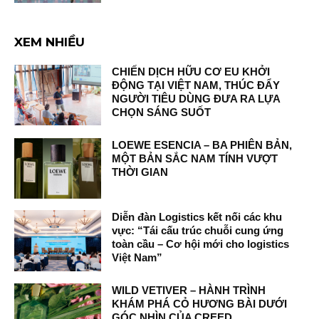
XEM NHIỀU
CHIẾN DỊCH HỮU CƠ EU KHỞI
ĐỘNG TẠI VIỆT NAM, THÚC ĐẨY
NGƯỜI TIÊU DÙNG ĐƯA RA LỰA
CHỌN SÁNG SUỐT
LOEWE ESENCIA – BA PHIÊN BẢN,
MỘT BẢN SẮC NAM TÍNH VƯỢT
THỜI GIAN
Diễn đàn Logistics kết nối các khu
vực: “Tái cấu trúc chuỗi cung ứng
toàn cầu – Cơ hội mới cho logistics
Việt Nam”
WILD VETIVER – HÀNH TRÌNH
KHÁM PHÁ CỎ HƯƠNG BÀI DƯỚI
GÓC NHÌN CỦA CREED