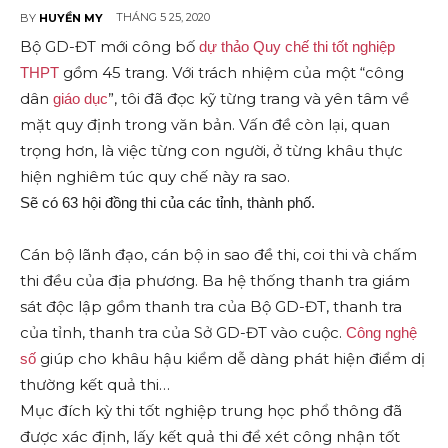
THÁNG 5 25, 2020
BY
HUYỀN MY
Bộ GD-ĐT mới công bố
dự thảo Quy chế thi tốt nghiệp
gồm 45 trang. Với trách nhiệm của một “công
THPT
dân
”, tôi đã đọc kỹ từng trang và yên tâm về
giáo dục
mặt quy định trong văn bản. Vấn đề còn lại, quan
trọng hơn, là việc từng con người, ở từng khâu thực
hiện nghiêm túc quy chế này ra sao.
Sẽ có 63 hội đồng thi của các tỉnh, thành phố.
Cán bộ lãnh đạo, cán bộ in sao đề thi, coi thi và chấm
thi đều của địa phương. Ba hệ thống thanh tra giám
sát độc lập gồm thanh tra của Bộ GD-ĐT, thanh tra
của tỉnh, thanh tra của Sở GD-ĐT vào cuộc.
Công nghệ
giúp cho khâu hậu kiểm dễ dàng phát hiện điểm dị
số
thường kết quả thi…
Mục đích kỳ thi tốt nghiệp trung học phổ thông đã
được xác định, lấy kết quả thi để xét công nhận tốt