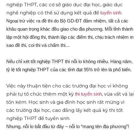
nghiệp THPT, các cơ sở giáo dục đại học, giáo dục
nghề nghiệp có thể sử dụng kết quả để
.
tuyển sinh
Ngoại trừ việc ra đề thi do Bộ GD-ĐT đảm nhiệm, tất cả các
khâu quan trọng khác đều giao cho địa phương. Mỗi tỉnh thành
lập một hội đồng thi, thành lập các điểm thi, chịu trách nhiệm in
sao đề thi, coi thi và chấm thi…
Nếu chỉ xét tốt nghiệp THPT thì nỗi lo không nhiều. Hàng năm,
tỷ lệ tốt nghiệp THPT của các tỉnh đạt 95% trở lên là phổ biến.
Việc này thuận tiện cho các trường đại học vì không
phải tự tổ chức thêm một kỳ
, vừa vất vả lại
thi tuyển sinh
tốn kém. Học sinh và gia đình học sinh rất mừng vì
các trường đại học, cao đẳng lấy kết quả kỳ thi tốt
nghiệp THPT để tuyển sinh.
Nhưng, nỗi lo bắt đầu từ đây – nỗi lo “mang tên địa phương”!