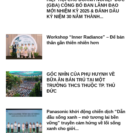
(GBA) CÔNG BỐ BAN LÃNH ĐẠO
MỚI NHIỆM KỲ 2025 & ĐÁNH DẤU
KỶ NIỆM 30 NĂM THÀNH...
Workshop “Inner Radiance” – Để bản
thân gần thiên nhiên hơn
GÓC NHÌN CỦA PHỤ HUYNH VỀ
BỮA ĂN BÁN TRÚ TẠI MỘT
TRƯỜNG THCS THUỘC TP. THỦ
ĐỨC
Panasonic khởi động chiến dịch “Dẫn
đầu sống xanh – mở tương lai bền
vững” truyền cảm hứng về lối sống
xanh cho giới...