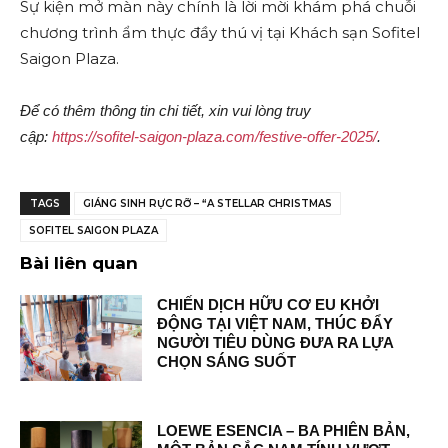
Sự kiện mở màn này chính là lời mời khám phá chuỗi
chương trình ẩm thực đầy thú vị tại Khách sạn Sofitel
Saigon Plaza.
Để có thêm thông tin chi tiết, xin vui lòng truy
cập:
https://sofitel-saigon-plaza.com/festive-offer-2025/
.
TAGS
GIÁNG SINH RỰC RỠ – “A STELLAR CHRISTMAS
SOFITEL SAIGON PLAZA
Bài liên quan
CHIẾN DỊCH HỮU CƠ EU KHỞI
ĐỘNG TẠI VIỆT NAM, THÚC ĐẨY
NGƯỜI TIÊU DÙNG ĐƯA RA LỰA
CHỌN SÁNG SUỐT
LOEWE ESENCIA – BA PHIÊN BẢN,