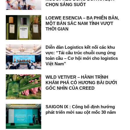
CHỌN SÁNG SUỐT
LOEWE ESENCIA – BA PHIÊN BẢN,
MỘT BẢN SẮC NAM TÍNH VƯỢT
THỜI GIAN
Diễn đàn Logistics kết nối các khu
vực: “Tái cấu trúc chuỗi cung ứng
toàn cầu – Cơ hội mới cho logistics
Việt Nam”
WILD VETIVER – HÀNH TRÌNH
KHÁM PHÁ CỎ HƯƠNG BÀI DƯỚI
GÓC NHÌN CỦA CREED
SAIGON IX : Công bố định hướng
phát triển mới sau cột mốc 30 năm