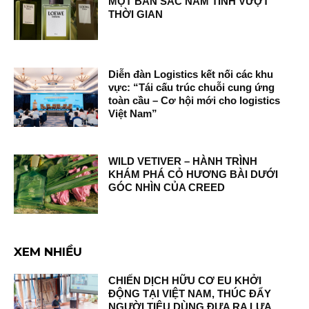
MỘT BẢN SẮC NAM TÍNH VƯỢT
THỜI GIAN
Diễn đàn Logistics kết nối các khu
vực: “Tái cấu trúc chuỗi cung ứng
toàn cầu – Cơ hội mới cho logistics
Việt Nam”
WILD VETIVER – HÀNH TRÌNH
KHÁM PHÁ CỎ HƯƠNG BÀI DƯỚI
GÓC NHÌN CỦA CREED
XEM NHIỀU
CHIẾN DỊCH HỮU CƠ EU KHỞI
ĐỘNG TẠI VIỆT NAM, THÚC ĐẨY
NGƯỜI TIÊU DÙNG ĐƯA RA LỰA