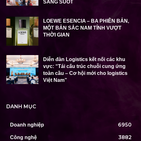
SÁNG SUỐT
LOEWE ESENCIA – BA PHIÊN BẢN,
MỘT BẢN SẮC NAM TÍNH VƯỢT
THỜI GIAN
Diễn đàn Logistics kết nối các khu
vực: “Tái cấu trúc chuỗi cung ứng
toàn cầu – Cơ hội mới cho logistics
Việt Nam”
DANH MỤC
6950
Doanh nghiệp
3882
Công nghệ