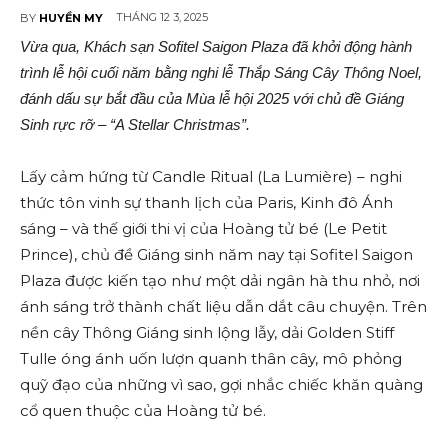
THÁNG 12 3, 2025
BY
HUYỀN MY
Vừa qua, Khách sạn Sofitel Saigon Plaza đã khởi động hành
trình lễ hội cuối năm bằng nghi lễ Thắp Sáng Cây Thông Noel,
đánh dấu sự bắt đầu của Mùa lễ hội 2025 với chủ đề Giáng
Sinh rực rỡ – “A Stellar Christmas”.
Lấy cảm hứng từ Candle Ritual (La Lumière) – nghi
thức tôn vinh sự thanh lịch của Paris, Kinh đô Ánh
sáng – và thế giới thi vị của Hoàng tử bé (Le Petit
Prince), chủ đề Giáng sinh năm nay tại Sofitel Saigon
Plaza được kiến tạo như một dải ngân hà thu nhỏ, nơi
ánh sáng trở thành chất liệu dẫn dắt câu chuyện. Trên
nền cây Thông Giáng sinh lộng lẫy, dải Golden Stiff
Tulle óng ánh uốn lượn quanh thân cây, mô phỏng
quỹ đạo của những vì sao, gợi nhắc chiếc khăn quàng
cổ quen thuộc của Hoàng tử bé.