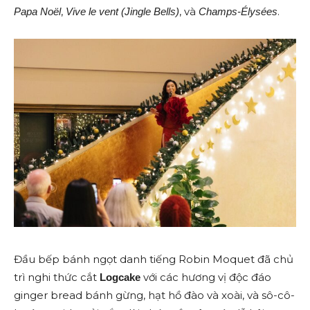
,
, và
.
Papa Noël
Vive le vent (Jingle Bells)
Champs-Élysées
Đầu bếp bánh ngọt danh tiếng Robin Moquet đã chủ
trì nghi thức cắt
với các hương vị độc đáo
Logcake
ginger bread bánh gừng, hạt hồ đào và xoài, và sô-cô-