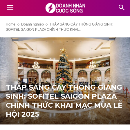
Home
Doanh nghiệp
THẮP SÁNG CÂY THÔNG GIÁNG SINH:
SOFITEL SAIGON PLAZA CHÍNH THỨC KHAI...
THẮP SÁNG CÂY THÔNG GIÁNG
SINH: SOFITEL SAIGON PLAZA
CHÍNH THỨC KHAI MẠC MÙA LỄ
HỘI 2025