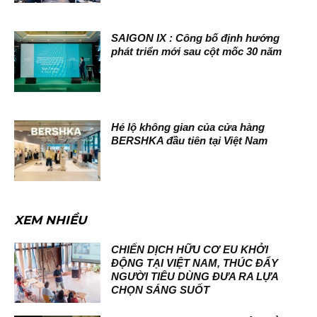
SAIGON IX : Công bố định hướng
phát triển mới sau cột mốc 30 năm
Hé lộ không gian của cửa hàng
BERSHKA đầu tiên tại Việt Nam
XEM NHIỀU
CHIẾN DỊCH HỮU CƠ EU KHỞI
ĐỘNG TẠI VIỆT NAM, THÚC ĐẨY
NGƯỜI TIÊU DÙNG ĐƯA RA LỰA
CHỌN SÁNG SUỐT