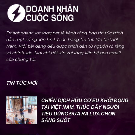
Doanhnhancuocsong.net là kênh tổng hợp tin tức trích
dẫn một số nguồn tin từ các trang tin tức lớn tại Việt
Nam. Mỗi bài đăng đều được trích dẫn từ nguồn rõ ràng
và chính xác. Mọi chi tiết xin vui lòng liên hệ qua email
của chúng tôi.
TIN TỨC MỚI
CHIẾN DỊCH HỮU CƠ EU KHỞI ĐỘNG
TẠI VIỆT NAM, THÚC ĐẨY NGƯỜI
TIÊU DÙNG ĐƯA RA LỰA CHỌN
SÁNG SUỐT