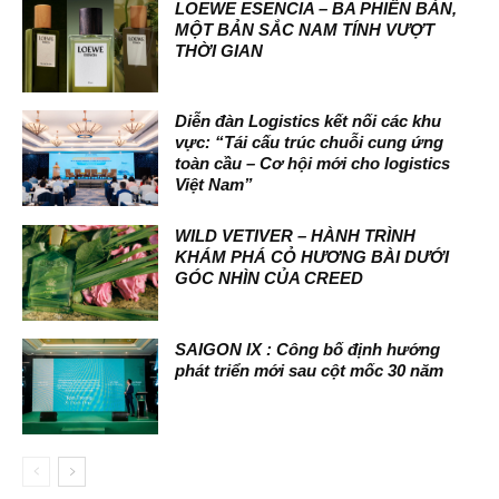
LOEWE ESENCIA – BA PHIÊN BẢN,
MỘT BẢN SẮC NAM TÍNH VƯỢT
THỜI GIAN
Diễn đàn Logistics kết nối các khu
vực: “Tái cấu trúc chuỗi cung ứng
toàn cầu – Cơ hội mới cho logistics
Việt Nam”
WILD VETIVER – HÀNH TRÌNH
KHÁM PHÁ CỎ HƯƠNG BÀI DƯỚI
GÓC NHÌN CỦA CREED
SAIGON IX : Công bố định hướng
phát triển mới sau cột mốc 30 năm