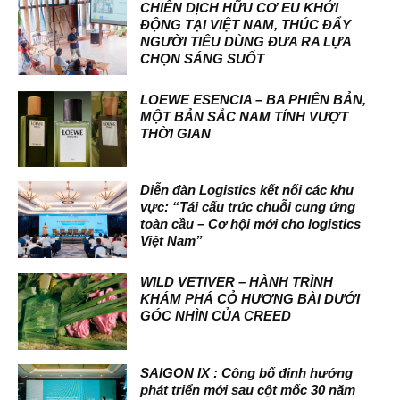
CHIẾN DỊCH HỮU CƠ EU KHỞI
ĐỘNG TẠI VIỆT NAM, THÚC ĐẨY
NGƯỜI TIÊU DÙNG ĐƯA RA LỰA
CHỌN SÁNG SUỐT
LOEWE ESENCIA – BA PHIÊN BẢN,
MỘT BẢN SẮC NAM TÍNH VƯỢT
THỜI GIAN
Diễn đàn Logistics kết nối các khu
vực: “Tái cấu trúc chuỗi cung ứng
toàn cầu – Cơ hội mới cho logistics
Việt Nam”
WILD VETIVER – HÀNH TRÌNH
KHÁM PHÁ CỎ HƯƠNG BÀI DƯỚI
GÓC NHÌN CỦA CREED
SAIGON IX : Công bố định hướng
phát triển mới sau cột mốc 30 năm