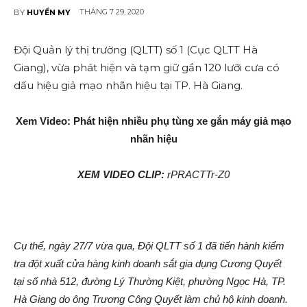
THÁNG 7 29, 2020
BY
HUYỀN MY
Đội Quản lý thị trường (QLTT) số 1 (Cục QLTT Hà
Giang), vừa phát hiện và tạm giữ gần 120 lưỡi cư‌a có
dấu hiệu gi‌ả mạ‌o nhãn hiệu tại TP. Hà Giang.
Xem Video: Phát hiện nhiều phụ tùng xe gắn máy gi‌ả mạ‌o
nhãn hiệu
XEM VIDEO CLIP:
rPRACTTr-Z0
Cụ thể, ngày 27/7 vừa qua, Đội QLTT số 1 đã tiến hành kiểm
tra đột xuất cửa hàng kinh doanh sắt gia dụng Cương Quyết
tại số nhà 512, đường Lý Thường Kiệt, phường Ngọc Hà, TP.
Hà Giang do ông Trương Công Quyết làm chủ hộ kinh doanh.