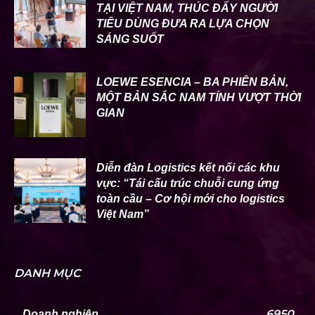
TẠI VIỆT NAM, THÚC ĐẨY NGƯỜI
TIÊU DÙNG ĐƯA RA LỰA CHỌN
SÁNG SUỐT
LOEWE ESENCIA – BA PHIÊN BẢN,
MỘT BẢN SẮC NAM TÍNH VƯỢT THỜI
GIAN
Diễn đàn Logistics kết nối các khu
vực: “Tái cấu trúc chuỗi cung ứng
toàn cầu – Cơ hội mới cho logistics
Việt Nam”
DANH MỤC
6950
Doanh nghiệp