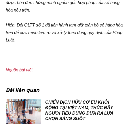
được hóa đơn chứng minh nguồn gốc hợp pháp của số hàng
hóa nêu trên.
Hiện, Đội QLTT số 1 đã tiến hành tạm giữ toàn bộ số hàng hóa
trên để xά‌ּc minh làm rõ và x‌ử lý theo đúng quy định của Phá‌p
Luậ‌t.
Nguồn bài viết
Bài liên quan
CHIẾN DỊCH HỮU CƠ EU KHỞI
ĐỘNG TẠI VIỆT NAM, THÚC ĐẨY
NGƯỜI TIÊU DÙNG ĐƯA RA LỰA
CHỌN SÁNG SUỐT