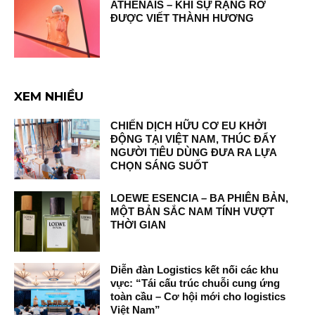
ATHÉNAÏS – KHI SỰ RẠNG RỠ
ĐƯỢC VIẾT THÀNH HƯƠNG
XEM NHIỀU
CHIẾN DỊCH HỮU CƠ EU KHỞI
ĐỘNG TẠI VIỆT NAM, THÚC ĐẨY
NGƯỜI TIÊU DÙNG ĐƯA RA LỰA
CHỌN SÁNG SUỐT
LOEWE ESENCIA – BA PHIÊN BẢN,
MỘT BẢN SẮC NAM TÍNH VƯỢT
THỜI GIAN
Diễn đàn Logistics kết nối các khu
vực: “Tái cấu trúc chuỗi cung ứng
toàn cầu – Cơ hội mới cho logistics
Việt Nam”