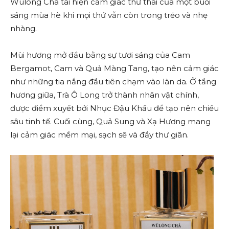
Wūlóng Chá tái hiện cảm giác thư thái của một buổi
sáng mùa hè khi mọi thứ vẫn còn trong trẻo và nhẹ
nhàng.
Mùi hương mở đầu bằng sự tươi sáng của Cam
Bergamot, Cam và Quả Màng Tang, tạo nên cảm giác
như những tia nắng đầu tiên chạm vào làn da. Ở tầng
hương giữa, Trà Ô Long trở thành nhân vật chính,
được điểm xuyết bởi Nhục Đậu Khấu để tạo nên chiều
sâu tinh tế. Cuối cùng, Quả Sung và Xạ Hương mang
lại cảm giác mềm mại, sạch sẽ và đầy thư giãn.