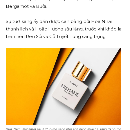
Bergamot và Bưởi.
Sự tươi sáng ấy dần được cân bằng bởi Hoa Nhài
thanh lịch và Hoắc Hương sâu lắng, trước khi khép lại
trên nền Rêu Sồi và Gỗ Tuyết Tùng sang trọng.
Dứa, Cam Bergamot và Bưởi bừng sáng như ánh nắng mùa hạ, rạng rỡ nhưng