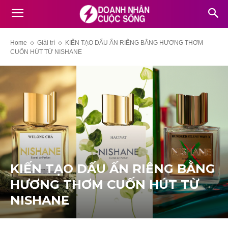
Home
Giải trí
KIẾN TẠO DẤU ẤN RIÊNG BẰNG HƯƠNG THƠM
CUỐN HÚT TỪ NISHANE
KIẾN TẠO DẤU ẤN RIÊNG BẰNG
HƯƠNG THƠM CUỐN HÚT TỪ
NISHANE