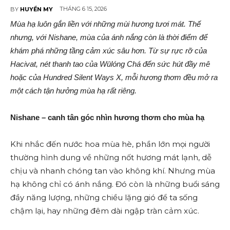
THÁNG 6 15, 2026
BY
HUYỀN MY
Mùa hạ luôn gắn liền với những mùi hương tươi mát. Thế
nhưng, với Nishane, mùa của ánh nắng còn là thời điểm để
khám phá những tầng cảm xúc sâu hơn. Từ sự rực rỡ của
Hacivat, nét thanh tao của Wūlóng Chá đến sức hút đầy mê
hoặc của Hundred Silent Ways X, mỗi hương thơm đều mở ra
một cách tận hưởng mùa hạ rất riêng.
Nishane – canh tân góc nhìn hương thơm cho mùa hạ
Khi nhắc đến nước hoa mùa hè, phần lớn mọi người
thường hình dung về những nốt hương mát lạnh, dễ
chịu và nhanh chóng tan vào không khí. Nhưng mùa
hạ không chỉ có ánh nắng. Đó còn là những buổi sáng
đầy năng lượng, những chiều lặng gió để ta sống
chậm lại, hay những đêm dài ngập tràn cảm xúc.