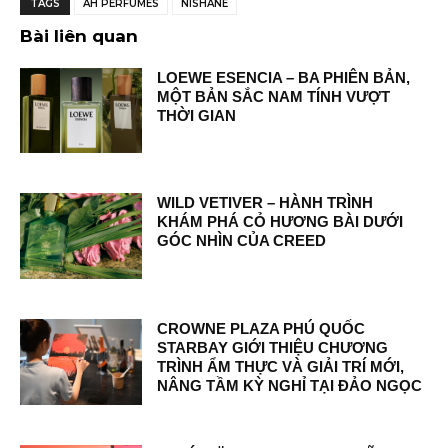
TAGS
AH PERFUMES
NISHANE
Bài liên quan
LOEWE ESENCIA – BA PHIÊN BẢN,
MỘT BẢN SẮC NAM TÍNH VƯỢT
THỜI GIAN
WILD VETIVER – HÀNH TRÌNH
KHÁM PHÁ CỎ HƯƠNG BÀI DƯỚI
GÓC NHÌN CỦA CREED
CROWNE PLAZA PHÚ QUỐC
STARBAY GIỚI THIỆU CHƯƠNG
TRÌNH ẨM THỰC VÀ GIẢI TRÍ MỚI,
NÂNG TẦM KỲ NGHỈ TẠI ĐẢO NGỌC