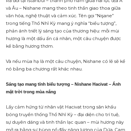
Ra đời tại Istanbul – thành phố nằm giữa hai lục địa Á
và Âu – Nishane mang theo tinh thần giao thoa giữa
văn hóa, nghệ thuật và cảm xúc. Tên gọi “Nişane”
trong tiếng Thổ Nhĩ Kỳ mang ý nghĩa “biểu tượng”,
phản ánh triết lý sáng tạo của thương hiệu: mỗi mùi
hương là một dấu ấn cá nhân, một câu chuyện được
kể bằng hương thơm.
Và nếu mùa hạ là một câu chuyện, Nishane có lẽ sẽ kể
nó bằng ba chương rất khác nhau.
Sáng tạo mang tính biểu tượng – Nishane Hacivat – Ánh
mặt trời trong mùa nắng
Lấy cảm hứng từ nhân vật Hacivat trong sân khấu
bóng truyền thống Thổ Nhĩ Kỳ – đại diện cho trí tuệ,
sự duyên dáng và tinh thần lạc quan – mùi hương này
mở ra bằng sự bùng nổ đầy năng lượng của Dứa, Cam