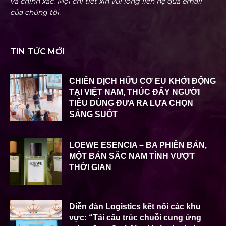
và chính xác. Mọi chi tiết xin vui lòng liên hệ qua email
của chúng tôi.
TIN TỨC MỚI
CHIẾN DỊCH HỮU CƠ EU KHỞI ĐỘNG
TẠI VIỆT NAM, THÚC ĐẨY NGƯỜI
TIÊU DÙNG ĐƯA RA LỰA CHỌN
SÁNG SUỐT
LOEWE ESENCIA – BA PHIÊN BẢN,
MỘT BẢN SẮC NAM TÍNH VƯỢT
THỜI GIAN
Diễn đàn Logistics kết nối các khu
vực: “Tái cấu trúc chuỗi cung ứng