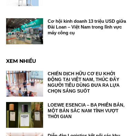
Cơ hội kinh doanh 13 triệu USD giữa
Đài Loan – Việt Nam trong lĩnh vực
máy công cụ
XEM NHIỀU
CHIẾN DỊCH HỮU CƠ EU KHỞI
ĐỘNG TẠI VIỆT NAM, THÚC ĐẨY
NGƯỜI TIÊU DÙNG ĐƯA RA LỰA
CHỌN SÁNG SUỐT
LOEWE ESENCIA – BA PHIÊN BẢN,
MỘT BẢN SẮC NAM TÍNH VƯỢT
THỜI GIAN
Diễn đàn Logistics kết nối các khu