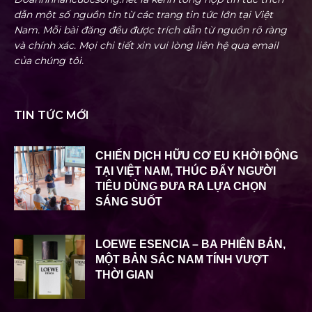
dẫn một số nguồn tin từ các trang tin tức lớn tại Việt
Nam. Mỗi bài đăng đều được trích dẫn từ nguồn rõ ràng
và chính xác. Mọi chi tiết xin vui lòng liên hệ qua email
của chúng tôi.
TIN TỨC MỚI
CHIẾN DỊCH HỮU CƠ EU KHỞI ĐỘNG
TẠI VIỆT NAM, THÚC ĐẨY NGƯỜI
TIÊU DÙNG ĐƯA RA LỰA CHỌN
SÁNG SUỐT
LOEWE ESENCIA – BA PHIÊN BẢN,
MỘT BẢN SẮC NAM TÍNH VƯỢT
THỜI GIAN