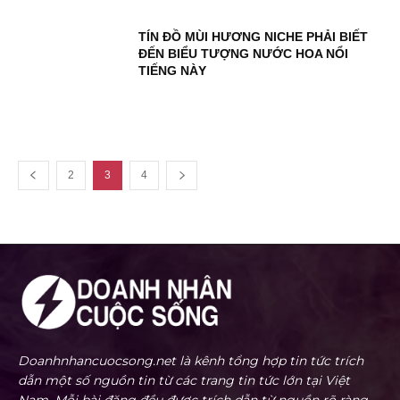
TÍN ĐỒ MÙI HƯƠNG NICHE PHẢI BIẾT
ĐẾN BIỂU TƯỢNG NƯỚC HOA NỔI
TIẾNG NÀY
2
3
4
Doanhnhancuocsong.net là kênh tổng hợp tin tức trích
dẫn một số nguồn tin từ các trang tin tức lớn tại Việt
Nam. Mỗi bài đăng đều được trích dẫn từ nguồn rõ ràng