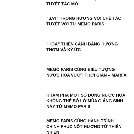
TUYỆT TÁC MỚI
“SAY” TRONG HƯƠNG VỚI CHẾ TÁC
TUYỆT VỜI TỪ MEMO PARIS
“HỌA” THIÊN CẢNH BẰNG HƯƠNG
THƠM VÀ KÝ ỨC
MEMO PARIS CÙNG BIỂU TƯỢNG
NƯỚC HOA VƯỢT THỜI GIAN – MARFA
KHÁM PHÁ MỘT SỐ DÒNG NƯỚC HOA
KHÔNG THỂ BỎ LỠ MÙA GIÁNG SINH
NÀY TỪ MEMO PARIS
MEMO PARIS CÙNG HÀNH TRÌNH
CHINH PHỤC NỐT HƯƠNG TỪ THIÊN
NHIÊN