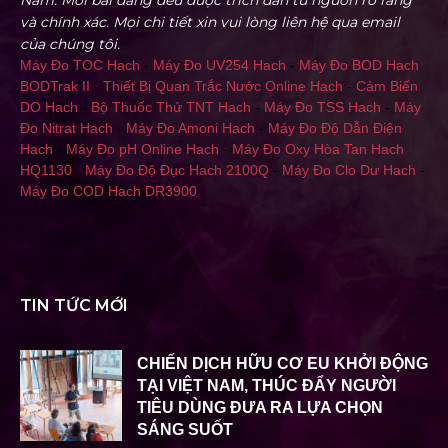
và chính xác. Mọi chi tiết xin vui lòng liên hệ qua email
của chúng tôi.
Máy Đo TOC Hach
-
Máy Đo UV254 Hach
-
Máy Đo BOD Hach
BODTrak II
-
Thiết Bị Quan Trắc Nước Online Hach
-
Cảm Biến
DO Hach
-
Bộ Thuốc Thử TNT Hach
-
Máy Đo TSS Hach
-
Máy
Đo Nitrat Hach
-
Máy Đo Amoni Hach
-
Máy Đo Độ Dẫn Điện
Hach
-
Máy Đo pH Online Hach
-
Máy Đo Oxy Hòa Tan Hach
HQ1130
-
Máy Đo Độ Đục Hach 2100Q
-
Máy Đo Clo Dư Hach
-
Máy Đo COD Hach DR3900
TIN TỨC MỚI
CHIẾN DỊCH HỮU CƠ EU KHỞI ĐỘNG
TẠI VIỆT NAM, THÚC ĐẨY NGƯỜI
TIÊU DÙNG ĐƯA RA LỰA CHỌN
SÁNG SUỐT