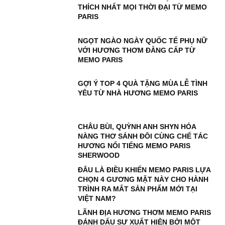
THÍCH NHẤT MỌI THỜI ĐẠI TỪ MEMO
PARIS
NGỌT NGÀO NGÀY QUỐC TẾ PHỤ NỮ
VỚI HƯƠNG THƠM ĐẲNG CẤP TỪ
MEMO PARIS
GỢI Ý TOP 4 QUÀ TẶNG MÙA LỄ TÌNH
YÊU TỪ NHÀ HƯƠNG MEMO PARIS
CHÂU BÙI, QUỲNH ANH SHYN HÓA
NÀNG THƠ SÁNH ĐÔI CÙNG CHẾ TÁC
HƯƠNG NỔI TIẾNG MEMO PARIS
SHERWOOD
ĐÂU LÀ ĐIỀU KHIẾN MEMO PARIS LỰA
CHỌN 4 GƯƠNG MẶT NÀY CHO HÀNH
TRÌNH RA MẮT SẢN PHẨM MỚI TẠI
VIỆT NAM?
LÃNH ĐỊA HƯƠNG THƠM MEMO PARIS
ĐÁNH DẤU SỰ XUẤT HIỆN BỞI MỘT