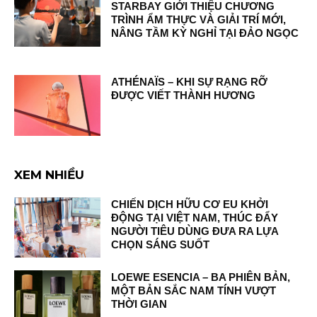
STARBAY GIỚI THIỆU CHƯƠNG
TRÌNH ẨM THỰC VÀ GIẢI TRÍ MỚI,
NÂNG TẦM KỲ NGHỈ TẠI ĐẢO NGỌC
ATHÉNAÏS – KHI SỰ RẠNG RỠ
ĐƯỢC VIẾT THÀNH HƯƠNG
XEM NHIỀU
CHIẾN DỊCH HỮU CƠ EU KHỞI
ĐỘNG TẠI VIỆT NAM, THÚC ĐẨY
NGƯỜI TIÊU DÙNG ĐƯA RA LỰA
CHỌN SÁNG SUỐT
LOEWE ESENCIA – BA PHIÊN BẢN,
MỘT BẢN SẮC NAM TÍNH VƯỢT
THỜI GIAN