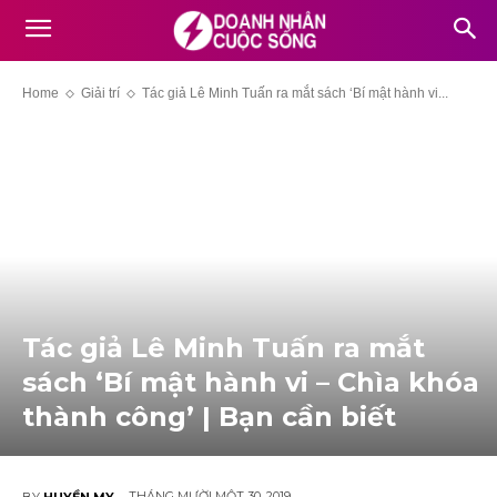
Home
Giải trí
Tác giả Lê Minh Tuấn ra mắt sách ‘Bí mật hành vi...
Tác giả Lê Minh Tuấn ra mắt
sách ‘Bí mật hành vi – Chìa khóa
thành công’ | Bạn cần biết
THÁNG MƯỜI MỘT 30, 2019
BY
HUYỀN MY