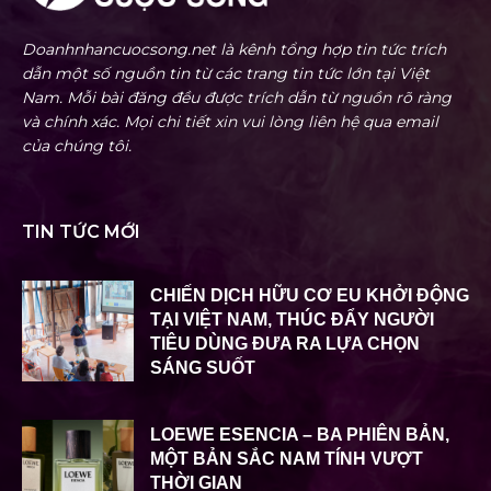
Doanhnhancuocsong.net là kênh tổng hợp tin tức trích
dẫn một số nguồn tin từ các trang tin tức lớn tại Việt
Nam. Mỗi bài đăng đều được trích dẫn từ nguồn rõ ràng
và chính xác. Mọi chi tiết xin vui lòng liên hệ qua email
của chúng tôi.
TIN TỨC MỚI
CHIẾN DỊCH HỮU CƠ EU KHỞI ĐỘNG
TẠI VIỆT NAM, THÚC ĐẨY NGƯỜI
TIÊU DÙNG ĐƯA RA LỰA CHỌN
SÁNG SUỐT
LOEWE ESENCIA – BA PHIÊN BẢN,
MỘT BẢN SẮC NAM TÍNH VƯỢT
THỜI GIAN