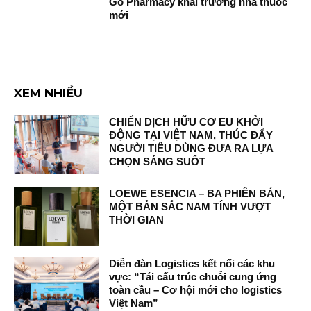
Go Pharmacy khai trương nhà thuốc
mới
XEM NHIỀU
CHIẾN DỊCH HỮU CƠ EU KHỞI
ĐỘNG TẠI VIỆT NAM, THÚC ĐẨY
NGƯỜI TIÊU DÙNG ĐƯA RA LỰA
CHỌN SÁNG SUỐT
LOEWE ESENCIA – BA PHIÊN BẢN,
MỘT BẢN SẮC NAM TÍNH VƯỢT
THỜI GIAN
Diễn đàn Logistics kết nối các khu
vực: “Tái cấu trúc chuỗi cung ứng
toàn cầu – Cơ hội mới cho logistics
Việt Nam”