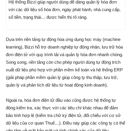
Hệ thống Bizzi giúp người dùng dễ dàng quản lý hóa đơn
với các dữ liệu số hóa đơn, ngày phát hành, nhà cung cấp,
số tiền, trạng thái… được hiển thị rõ ràng.
Dựa trên nền tảng tự động hóa ứng dụng học máy (machine
learning), Bizzi hỗ trợ doanh nghiệp tự động nhận, lưu trữ hóa
đơn điện tử với quy trình tải và quản lý hóa đơn nhanh chóng.
Song song, nền tảng còn cho phép người dùng tự động trích
xuất dữ liệu phù hợp với phần mềm kế toán và hệ thống ERP
(giải pháp phần mềm quản lý giúp công ty thu thập, lưu trữ,
quản lý và phân tích dữ liệu từ hoạt động kinh doanh).
Ngoài ra, hóa đơn điện tử đầu vào cũng được hệ thống tự
động kiểm tra, xác thực với các tiêu chí khác nhau để đảm
bảo tính hợp lệ (kiểm tra chữ ký điện tử, đối chiếu với cơ sở
dữ liệu của cơ quan Thuế…). Điều này giúp các công ty có thể
yên tâm về mặt bảo mật và tính chính xác của dữ liệu.