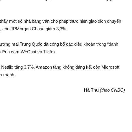
hấy một số nhà băng vẫn cho phép thực hiện giao dịch chuyển
%, còn JPMorgan Chase giảm 3,3%.
hương mại Trung Quốc đã công bố các điều khoản trong “danh
nh lệnh cấm WeChat và TikTok.
Netflix tăng 3,7%. Amazon tăng không đáng kể, còn Microsoft
ảm mạnh.
Hà Thu
(theo CNBC)