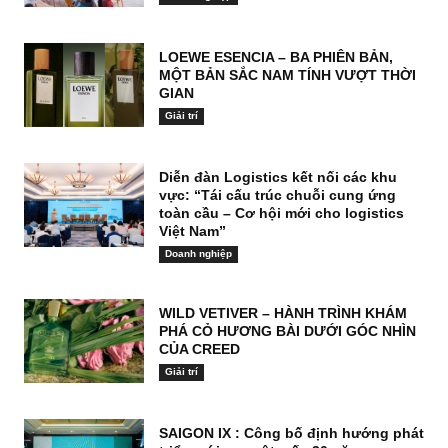
LOEWE ESENCIA – BA PHIÊN BẢN,
MỘT BẢN SẮC NAM TÍNH VƯỢT THỜI
GIAN
Giải trí
Diễn đàn Logistics kết nối các khu
vực: “Tái cấu trúc chuỗi cung ứng
toàn cầu – Cơ hội mới cho logistics
Việt Nam”
Doanh nghiệp
WILD VETIVER – HÀNH TRÌNH KHÁM
PHÁ CỎ HƯƠNG BÀI DƯỚI GÓC NHÌN
CỦA CREED
Giải trí
SAIGON IX : Công bố định hướng phát