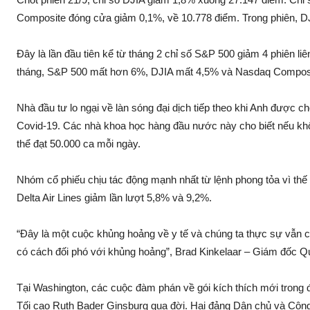
Composite đóng cửa giảm 0,1%, về 10.778 điểm. Trong phiên, D
Đây là lần đầu tiên kể từ tháng 2 chỉ số S&P 500 giảm 4 phiên liê
tháng, S&P 500 mất hơn 6%, DJIA mất 4,5% và Nasdaq Compos
Nhà đầu tư lo ngại về làn sóng đại dịch tiếp theo khi Anh được 
Covid-19. Các nhà khoa học hàng đầu nước này cho biết nếu khô
thể đạt 50.000 ca mỗi ngày.
Nhóm cổ phiếu chịu tác động mạnh nhất từ lệnh phong tỏa vì thế
Delta Air Lines giảm lần lượt 5,8% và 9,2%.
“Đây là một cuộc khủng hoảng về y tế và chúng ta thực sự vẫn c
có cách đối phó với khủng hoảng”, Brad Kinkelaar – Giám đốc Qu
Tại Washington, các cuộc đàm phán về gói kích thích mới trong 
Tối cao Ruth Bader Ginsburg qua đời. Hai đảng Dân chủ và Cộng h