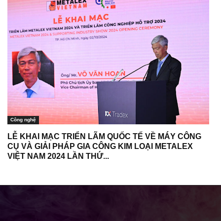
Công nghệ
LỄ KHAI MẠC TRIỂN LÃM QUỐC TẾ VỀ MÁY CÔNG
CỤ VÀ GIẢI PHÁP GIA CÔNG KIM LOẠI METALEX
VIỆT NAM 2024 LẦN THỨ...