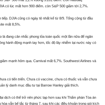
JIA có lúc mất hơn 900 điểm. còn S&P 500 giảm tới 2,7%.
n tiếp. DJIA cũng có ngày tệ nhất kể từ 8/9. Tổng cộng từ đầu
ite mất 8,5%.
cho là đang cân nhắc phong tỏa toàn quốc một lần nữa để ngăn
ng hành động mạnh tay hơn, tốc độ lây nhiễm tại nước này có
 giảm mạnh hôm qua. Carnival mất 6,7%. Southwest Airlines và
hưa có tiến triển. Chưa có vaccine, chưa có thuốc và vẫn chưa
ản lý danh mục đầu tư tại Barrow Hanley giải thích.
đại dịch có thể trở nên phức tạp hơn sau khi Thẩm phán Tòa án
òa vẫn bế tắc từ tháng 7, sau khi các điều khoản trong gói kích