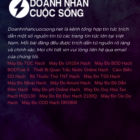
Doanhnhancuocsong.net là kênh tổng hợp tin tức trích
dẫn một số nguồn tin từ các trang tin tức lớn tại Việt
Nam. Mỗi bài đăng đều được trích dẫn từ nguồn rõ ràng
và chính xác. Mọi chi tiết xin vui lòng liên hệ qua email
của chúng tôi.
Máy Đo TOC Hach
-
Máy Đo UV254 Hach
-
Máy Đo BOD Hach
BODTrak II
-
Thiết Bị Quan Trắc Nước Online Hach
-
Cảm Biến
DO Hach
-
Bộ Thuốc Thử TNT Hach
-
Máy Đo TSS Hach
-
Máy Đo Nitrat Hach
-
Máy Đo Amoni Hach
-
Máy Đo Độ Dẫn
Điện Hach
-
Máy Đo pH Online Hach
-
Máy Đo Oxy Hòa Tan
Hach HQ1130
-
Máy Đo Độ Đục Hach 2100Q
-
Máy Đo Clo Dư
Hach
-
Máy Đo COD Hach DR3900