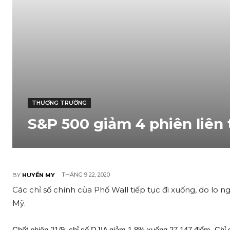
THƯƠNG TRƯỜNG
S&P 500 giảm 4 phiên liên 
THÁNG 9 22, 2020
BY
HUYỀN MY
Các chỉ số chính của Phố Wall tiếp tục đi xuống, do lo ng
Mỹ.
Chốt phiên 21/9, chỉ số DJIA giảm 1,8% xuống 27.147 điểm. Ch