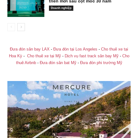
triển mới sau cột mốc 30 năm
Doanh nghiệp
Đưa đón sân bay LAX
-
Đưa đón tại Los Angeles
-
Cho thuê xe tại
Hoa Kỳ
-
Cho thuê xe tại Mỹ
-
Dịch vụ fast track sân bay Mỹ
-
Cho
thuê Airbnb
-
Đưa đón sân bat Mỹ
-
Đưa đón phi trường Mỹ