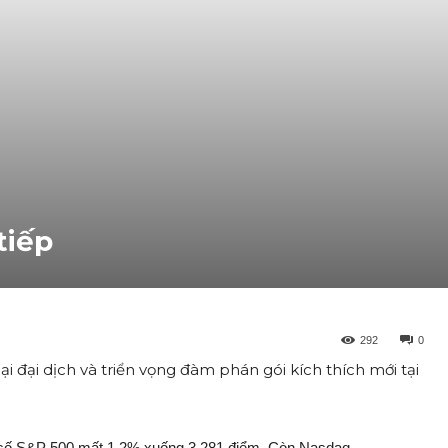
tiếp
292
0
ại đại dịch và triển vọng đàm phán gói kích thích mới tại
ỉ số S&P 500 mất 1,2% xuống 3.281 điểm. Còn Nasdaq