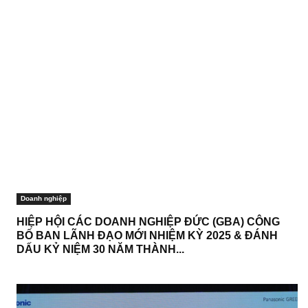
Doanh nghiệp
HIỆP HỘI CÁC DOANH NGHIỆP ĐỨC (GBA) CÔNG
BỐ BAN LÃNH ĐẠO MỚI NHIỆM KỲ 2025 & ĐÁNH
DẤU KỶ NIỆM 30 NĂM THÀNH...