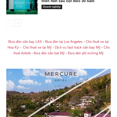
triển mới sau cột mốc 30 năm
Doanh nghiệp
Đưa đón sân bay LAX
-
Đưa đón tại Los Angeles
-
Cho thuê xe tại
Hoa Kỳ
-
Cho thuê xe tại Mỹ
-
Dịch vụ fast track sân bay Mỹ
-
Cho
thuê Airbnb
-
Đưa đón sân bat Mỹ
-
Đưa đón phi trường Mỹ