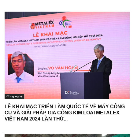
Công nghệ
LỄ KHAI MẠC TRIỂN LÃM QUỐC TẾ VỀ MÁY CÔNG
CỤ VÀ GIẢI PHÁP GIA CÔNG KIM LOẠI METALEX
VIỆT NAM 2024 LẦN THỨ...