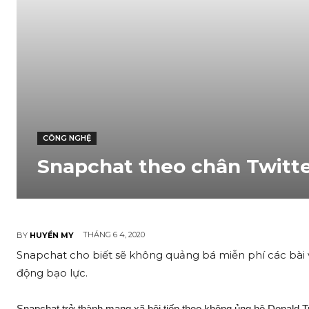
CÔNG NGHỆ
Snapchat theo chân Twitte
THÁNG 6 4, 2020
BY
HUYỀN MY
Snapchat cho biết sẽ không quảng bá miễn phí các bài 
động bạo lực.
Snapchat trở thành mạng xã hội tiếp theo không ủng hộ Donald T