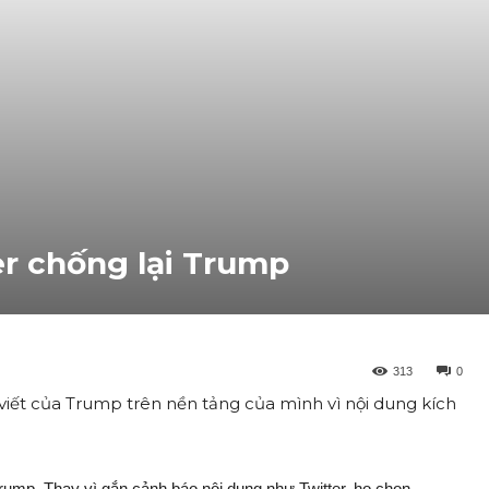
r chống lại Trump
313
0
viết của Trump trên nền tảng của mình vì nội dung kích
rump. Thay vì gắn cảnh báo nội dung như Twitter, họ chọn