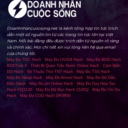
Doanhnhancuocsong.net là kênh tổng hợp tin tức trích
dẫn một số nguồn tin từ các trang tin tức lớn tại Việt
Nam. Mỗi bài đăng đều được trích dẫn từ nguồn rõ ràng
và chính xác. Mọi chi tiết xin vui lòng liên hệ qua email
của chúng tôi.
Máy Đo TOC Hach
-
Máy Đo UV254 Hach
-
Máy Đo BOD Hach
BODTrak II
-
Thiết Bị Quan Trắc Nước Online Hach
-
Cảm Biến
DO Hach
-
Bộ Thuốc Thử TNT Hach
-
Máy Đo TSS Hach
-
Máy Đo Nitrat Hach
-
Máy Đo Amoni Hach
-
Máy Đo Độ Dẫn
Điện Hach
-
Máy Đo pH Online Hach
-
Máy Đo Oxy Hòa Tan
Hach HQ1130
-
Máy Đo Độ Đục Hach 2100Q
-
Máy Đo Clo Dư
Hach
-
Máy Đo COD Hach DR3900