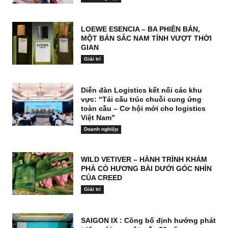
LOEWE ESENCIA – BA PHIÊN BẢN,
MỘT BẢN SẮC NAM TÍNH VƯỢT THỜI
GIAN
Giải trí
Diễn đàn Logistics kết nối các khu
vực: “Tái cấu trúc chuỗi cung ứng
toàn cầu – Cơ hội mới cho logistics
Việt Nam”
Doanh nghiệp
WILD VETIVER – HÀNH TRÌNH KHÁM
PHÁ CỎ HƯƠNG BÀI DƯỚI GÓC NHÌN
CỦA CREED
Giải trí
SAIGON IX : Công bố định hướng phát