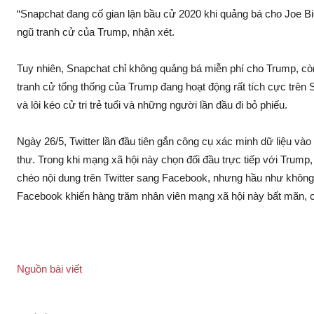
“Snapchat đang cố gian lận bầu cử 2020 khi quảng bá cho Joe Bi
ngũ tranh cử của Trump, nhận xét.
Tuy nhiên, Snapchat chỉ không quảng bá miễn phí cho Trump, cò
tranh cử tổng thống của Trump đang hoạt động rất tích cực trên
và lôi kéo cử tri trẻ tuổi và những người lần đầu đi bỏ phiếu.
Ngày 26/5, Twitter lần đầu tiên gắn công cụ xác minh dữ liệu vào
thư. Trong khi mạng xã hội này chọn đối đầu trực tiếp với Trum
chéo nội dung trên Twitter sang Facebook, nhưng hầu như không 
Facebook khiến hàng trăm nhân viên mạng xã hội này bất mãn, ch
Nguồn bài viết