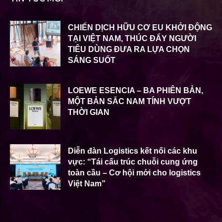
CHIẾN DỊCH HỮU CƠ EU KHỞI ĐỘNG
TẠI VIỆT NAM, THÚC ĐẨY NGƯỜI
TIÊU DÙNG ĐƯA RA LỰA CHỌN
SÁNG SUỐT
LOEWE ESENCIA – BA PHIÊN BẢN,
MỘT BẢN SẮC NAM TÍNH VƯỢT
THỜI GIAN
Diễn đàn Logistics kết nối các khu
vực: “Tái cấu trúc chuỗi cung ứng
toàn cầu – Cơ hội mới cho logistics
Việt Nam”