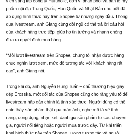
viên sáng lập công ty Hufuholic, đơn vị phân phối và bán lẻ mỹ
phẩm nội địa Trung Quốc, Hàn Quốc và Nhật Bản cho biết đã
áp dụng hình thức này trên Shopee từ những ngày đầu. Thông
qua livestream, anh Giang cùng đội ngũ có thể trả lời câu hỏi
của khách hàng trực tiếp, giúp họ tin tưởng và nhanh chóng
đưa ra quyết định mua hàng.
“Mỗi lượt livestream trên Shopee, chúng tôi nhận được hàng
chục nghìn lượt xem, mức độ tương tác với khách hàng rất
cao”, anh Giang nói.
Trong khi đó, anh Nguyễn Hùng Tuấn – chủ thương hiệu giày
dép Erosska, một đối tác của Shopee cũng cho rằng yếu tố để
livestream hấp dẫn chính là tính xác thực. Người dùng có thể
nhìn thấy sản phẩm thật qua màn ảnh, nghe mô tả về tính
năng, công dụng, nhận xét, đánh giá sản phẩm từ các chuyên
gia, người nổi tiếng hoặc người mua trước đây. Từ khi triển
khai hình thức này trên Shopee, lượng tương tác và người