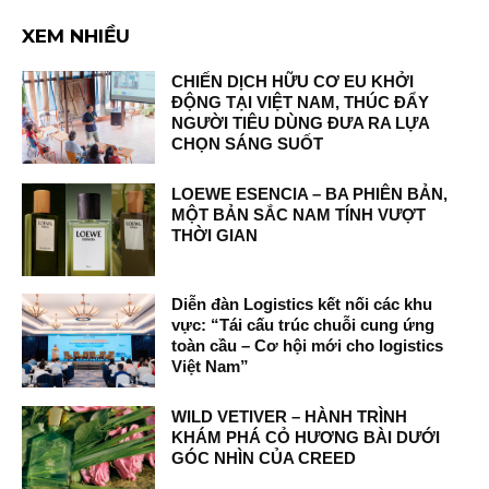
XEM NHIỀU
CHIẾN DỊCH HỮU CƠ EU KHỞI
ĐỘNG TẠI VIỆT NAM, THÚC ĐẨY
NGƯỜI TIÊU DÙNG ĐƯA RA LỰA
CHỌN SÁNG SUỐT
LOEWE ESENCIA – BA PHIÊN BẢN,
MỘT BẢN SẮC NAM TÍNH VƯỢT
THỜI GIAN
Diễn đàn Logistics kết nối các khu
vực: “Tái cấu trúc chuỗi cung ứng
toàn cầu – Cơ hội mới cho logistics
Việt Nam”
WILD VETIVER – HÀNH TRÌNH
KHÁM PHÁ CỎ HƯƠNG BÀI DƯỚI
GÓC NHÌN CỦA CREED