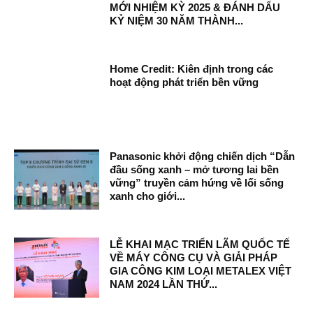
MỚI NHIỆM KỲ 2025 & ĐÁNH DẤU
KỶ NIỆM 30 NĂM THÀNH...
Home Credit: Kiên định trong các
hoạt động phát triển bền vững
Panasonic khởi động chiến dịch “Dẫn
đầu sống xanh – mở tương lai bền
vững” truyền cảm hứng về lối sống
xanh cho giới...
LỄ KHAI MẠC TRIỂN LÃM QUỐC TẾ
VỀ MÁY CÔNG CỤ VÀ GIẢI PHÁP
GIA CÔNG KIM LOẠI METALEX VIỆT
NAM 2024 LẦN THỨ...